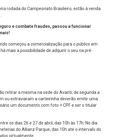
meira rodada do Campeonato Brasileiro, estão à venda
.
eguro e combate fraudes, passou a funcionar
mais!
uando começou a comercialização para o público em
á mais a possibilidade de adquirir o seu na pré-
ão retirar a mesma na sede do Avanti, de segunda a
am ou extraviaram a carteirinha deverão emitir uma
ssário um documento com foto + CPF e ser o titular
re os dias 26 e 27 de abril, das 10h às 17h. No dia
heterias do Allianz Parque, das 10h até o intervalo do
ados virtualmente.