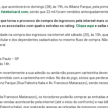
a, que acontecerá no domingo (28), às 19h, no Allianz Parque, pela pri
.futebolcard.com
, sendo que 22 mil foram vendidos antecipadamente
 que torna o processo de compra de ingressos pela internet mais s
 os associados com quatro estrelas no rating.
Clique aqui
e saiba 
idade na compra dos ingressos via internet até sábado (20), às 10h, q
titular e dos dependentes cadastrados no mesmo fluxo de compra. Não h
ral.
o Paulo – SP
às 14h.
am recentemente a sua adesão ou ainda não possuem carteirinha dever
permitido com a carteirinha em mãos. No dia do jogo, sócios que perder
ianz Parque (Rua Palestra Italia e Av. Francisco Matarazzo), sendo nece
da Francisco Matarazzo), os torcedores poderão comprar as entradas ent
 as vendas acontecerão pela internet (até o início do confronto) e nas bil
Palestra Italia), que realizarão apenas as retiradas de ingressos compr