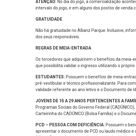
ATENÇÃO:
No dia do jogo, a comercialização acontec
intervalo do jogo, e em alguns dos postos de venda 
GRATUIDADE
Não há gratuidade no Allianz Parque. Inclusive, in
dos seus responsáveis.
REGRAS DE MEIA-ENTRADA
Os torcedores que adquirirem o benefício da meia-ent
que possibilita validar o ingresso utilizando o própri
ESTUDANTES:
Possuem o benefício de meia-entrada
pré-vestibular e técnico profissionalizante. Para com
validade referente ao ano letivo e o Documento de Id
JOVENS DE 15 A 29 ANOS PERTENCENTES A FAMÍL
Programas Sociais do Governo Federal (CADÚNICO), cu
Carteirinha do CADÚNICO (Bolsa Família) e o Documen
PCD – PESSOA COM DEFICIÊNCIA:
Possuem o benef
apresentar o documento de PCD ou laudo médico e o 