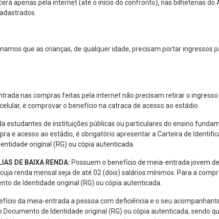
erá apenas pela internet (até o início do confronto), nas bilheterias do 
cadastrados.
formamos que as crianças, de qualquer idade, precisam portar ingresso
rada nas compras feitas pela internet não precisam retirar o ingresso 
o celular, e comprovar o benefício na catraca de acesso ao estádio.
 estudantes de instituições públicas ou particulares do ensino fundame
pra e acesso ao estádio, é obrigatório apresentar a Carteira de Identifi
entidade original (RG) ou cópia autenticada.
IAS DE BAIXA RENDA:
Possuem o benefício de meia-entrada jovem de 
ja renda mensal seja de até 02 (dois) salários mínimos. Para a compra
to de Identidade original (RG) ou cópia autenticada.
ício da meia-entrada a pessoa com deficiência e o seu acompanhante.
Documento de Identidade original (RG) ou cópia autenticada, sendo qu