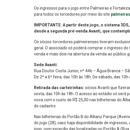
Os ingressos para o jogo entre Palmeiras e Fortalez
para todos os torcedores por meio do site
palmeiras
IMPORTANTE: A partir deste jogo, o sistema 3DS,
desde a segunda pré-venda Avanti, que contempla
Os sócios-torcedores palmeirenses tiveram exclusiv
geral. O associado só poderá comprar o ingresso do 
venda e mais dois na abertura da venda ao público ge
Sede Avanti:
Rua Doutor Costa Junior, nº 446 – Água Branca – Sã
De 2ª a 6ª feira, das 10h às 18h. De sábado, das 10h 
Retirada das carteirinhas:
sócios Avanti que fizer
sexta, das 10h às 18h. O acesso ao estádio só será 
nova com o custo de R$ 25,00 nas bilheterias do All
do cadastro.
Nas bilheterias do Portão B do Allianz Parque (Aveni
do jogo (28), caso haja disponibilidade de ingressos,
jogo, com exceção das localizadas no Portão A (Rua 