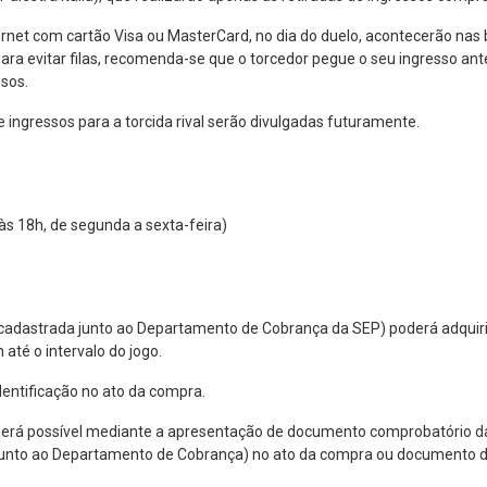
ernet com cartão Visa ou MasterCard, no dia do duelo, acontecerão nas b
ara evitar filas, recomenda-se que o torcedor pegue o seu ingresso ant
ssos.
ingressos para a torcida rival serão divulgadas futuramente.
às 18h, de segunda a sexta-feira)
ecadastrada junto ao Departamento de Cobrança da SEP) poderá adquirir 
até o intervalo do jogo.
entificação no ato da compra.
 será possível mediante a apresentação de documento comprobatório da 
junto ao Departamento de Cobrança) no ato da compra ou documento de i