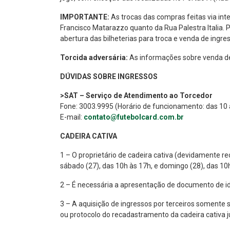
IMPORTANTE:
As trocas das compras feitas via int
Francisco Matarazzo quanto da Rua Palestra Italia. P
abertura das bilheterias para troca e venda de ingre
Torcida adversária:
As informações sobre venda de 
DÚVIDAS SOBRE INGRESSOS
>SAT – Serviço de Atendimento ao Torcedor
Fone: 3003.9995 (Horário de funcionamento: das 10 
E-mail:
contato@futebolcard.com.br
CADEIRA CATIVA
1 – O proprietário de cadeira cativa (devidamente r
sábado (27), das 10h às 17h, e domingo (28), das 10h 
2 – É necessária a apresentação de documento de id
3 – A aquisição de ingressos por terceiros somente
ou protocolo do recadastramento da cadeira cativa 