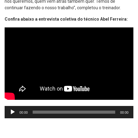
nós queremos, quem vem atrás também quer. Temos de
continuar fazendo o nosso trabalho”, completou o treinador.
Confira abaixo a entrevista coletiva do técnico Abel Ferreira:
Tocador
00:00
00:00
de
áudio