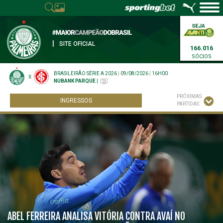
|
SITE OFICIAL
166.016
SÓCIOS
BRASILEIRÃO SÉRIE A 2026
|
09/08/2026
|
16H00
X
NUBANK PARQUE
|
PRÓXIMAS
INGRESSOS
PARTIDAS
ABEL FERREIRA ANALISA VITÓRIA CONTRA AVAÍ NO