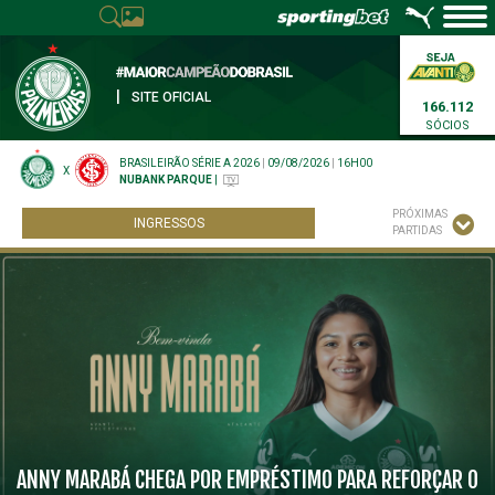
|
SITE OFICIAL
166.112
SÓCIOS
BRASILEIRÃO SÉRIE A 2026
|
09/08/2026
|
16H00
X
NUBANK PARQUE
|
PRÓXIMAS
INGRESSOS
PARTIDAS
ANNY MARABÁ CHEGA POR EMPRÉSTIMO PARA REFORÇAR O