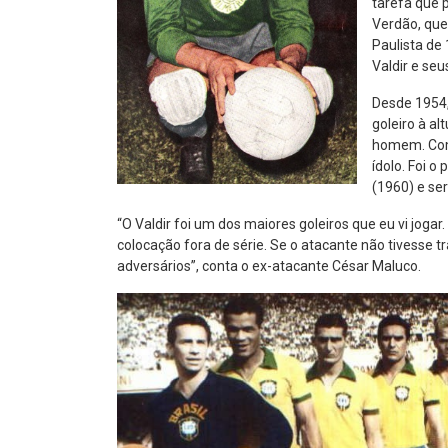
tarefa que p
Verdão, que
Paulista de 
Valdir e se
Desde 1954,
goleiro à al
homem. Com 
ídolo. Foi o
(1960) e ser
“O Valdir foi um dos maiores goleiros que eu vi jogar
colocação fora de série. Se o atacante não tivesse t
adversários”, conta o ex-atacante César Maluco.