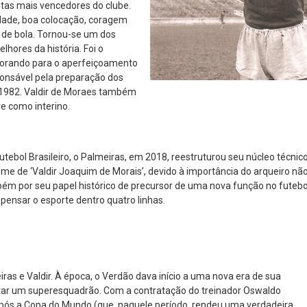
letas mais vencedores do clube.
idade, boa colocação, coragem
o de bola. Tornou-se um dos
hores da história. Foi o
aborando para o aperfeiçoamento
sponsável pela preparação dos
e 1982. Valdir de Moraes também
re como interino.
tebol Brasileiro, o Palmeiras, em 2018, reestruturou seu núcleo técnic
ome de ‘Valdir Joaquim de Morais’, devido à importância do arqueiro nã
ém por seu papel histórico de precursor de uma nova função no futebo
pensar o esporte dentro quatro linhas.
as e Valdir. À época, o Verdão dava início a uma nova era de sua
ntar um superesquadrão. Com a contratação do treinador Oswaldo
após a Copa do Mundo (que, naquele período, rendeu uma verdadeira