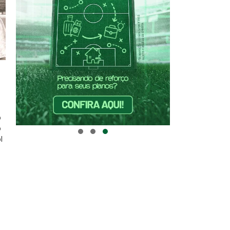
o
o
l