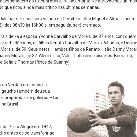
 personagem do futebol brasileiro, no entanto, se agravou nos últimos
o que ficou ainda mais crítico nas últimas semanas.
ídolo palmeirense será velado no Cemitério ‘São Miguel e Almas’, neste
), das 08h30 às 16h00 e, em seguida, será cremado.
orais deixa a esposa Yvonne Carvalho de Morais, de 87 anos, com quem
or sete décadas, os filhos Renato Carvalho de Morais, 64 anos, e Denis
 Morais, de 59. Seus netos – ambos filhos de Renato – são Danny Morai
nny Morais, de 37. Além disso, Valdir tinha cinco bisnetos: Bernardo,
de Sofia e Thomás (filhos de Suanny)
s do Verdão em todos os
, o gaúcho também deu sua
e preparador de goleiros – foi
 no Brasil
ner de Porto Alegre em 1947,
ho antes de se transferir ao