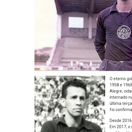
46
R$
,04
O eterno go
1958 e 1968
Alegre, cid
internado n
última terça
foi confirm
Desde 2016, 
Em 2017, o 