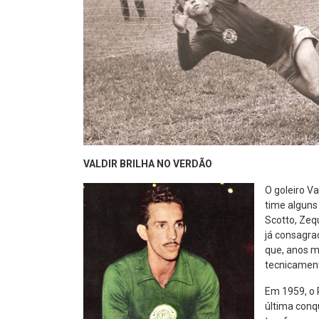
VALDIR BRILHA NO VERDÃO
O goleiro V
time alguns
Scotto, Zeq
já consagra
que, anos m
tecnicamen
Em 1959, o P
última conq