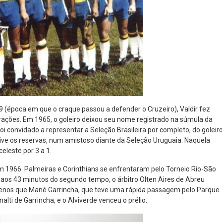
9 (época em que o craque passou a defender o Cruzeiro), Valdir fez
corações. Em 1965, o goleiro deixou seu nome registrado na súmula da
i convidado a representar a Seleção Brasileira por completo, do goleir
sive os reservas, num amistoso diante da Seleção Uruguaia. Naquela
eleste por 3 a 1.
em 1966. Palmeiras e Corinthians se enfrentaram pelo Torneio Rio-São
, aos 43 minutos do segundo tempo, o árbitro Olten Aires de Abreu
menos que Mané Garrincha, que teve uma rápida passagem pelo Parque
alti de Garrincha, e o Alviverde venceu o prélio.