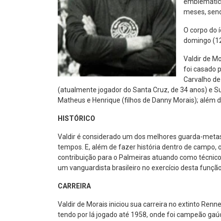
emblemático
meses, send
O corpo do 
domingo (12
Valdir de M
foi casado p
Carvalho de
(atualmente jogador do Santa Cruz, de 34 anos) e Sua
Matheus e Henrique (filhos de Danny Morais); além 
HISTÓRICO
Valdir é considerado um dos melhores guarda-meta
tempos. E, além de fazer história dentro de campo
contribuição para o Palmeiras atuando como técnico 
um vanguardista brasileiro no exercício desta função
CARREIRA
Valdir de Morais iniciou sua carreira no extinto Ren
tendo por lá jogado até 1958, onde foi campeão gaúc