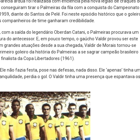
arecia árdua foi realizada com eficiência pela nova legião de craques d
 conseguiram tirar o Palmeiras da fila com a conquista do Campeonato
1959, diante do Santos de Pelé. Foi neste episódio histórico que o goleir
us companheiros de time ganharam credibilidade.
 com a saída do legendário Oberdan Catani, o Palmeiras procurava um
tura do antecessor. E, em pouco tempo, o gaúcho Valdir provou ser este
grandes atuações desde a sua chegada, Valdir de Morais tornou-se
 primeiro goleiro da história do Palmeiras a se sagrar campeão brasileiro
 finalista da Copa Libertadores (1961).
. Ele não fazia festa, pose nas defesas, nada disso. Ele ‘apenas’ tinha u
ranquilidade, perdia o gol. O Valdir tinha uma presença que espantava o