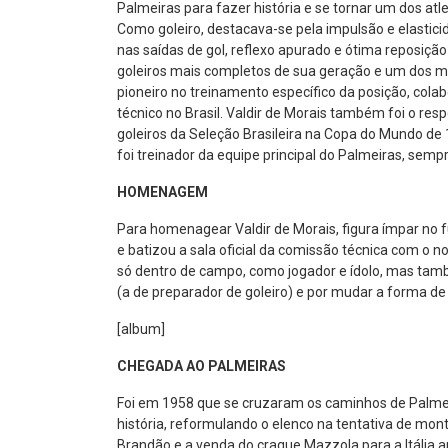
Palmeiras para fazer história e se tornar um dos at
Como goleiro, destacava-se pela impulsão e elastic
nas saídas de gol, reflexo apurado e ótima reposiçã
goleiros mais completos de sua geração e um dos mel
pioneiro no treinamento específico da posição, col
técnico no Brasil. Valdir de Morais também foi o re
goleiros da Seleção Brasileira na Copa do Mundo d
foi treinador da equipe principal do Palmeiras, semp
HOMENAGEM
Para homenagear Valdir de Morais, figura ímpar no fu
e batizou a sala oficial da comissão técnica com o n
só dentro de campo, como jogador e ídolo, mas tamb
(a de preparador de goleiro) e por mudar a forma de 
[album]
CHEGADA AO PALMEIRAS
Foi em 1958 que se cruzaram os caminhos de Palmeir
história, reformulando o elenco na tentativa de mo
Brandão e a venda do craque Mazzola para a Itália 