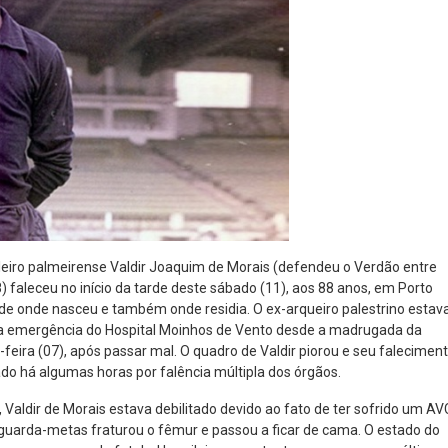
23
85
R$
,01
R$
,52
leiro palmeirense Valdir Joaquim de Morais (defendeu o Verdão entre
) faleceu no início da tarde deste sábado (11), aos 88 anos, em Porto
ade onde nasceu e também onde residia. O ex-arqueiro palestrino estav
a emergência do Hospital Moinhos de Vento desde a madrugada da
-feira (07), após passar mal. O quadro de Valdir piorou e seu falecimen
ado há algumas horas por falência múltipla dos órgãos.
Valdir de Morais estava debilitado devido ao fato de ter sofrido um AV
guarda-metas fraturou o fêmur e passou a ficar de cama. O estado do