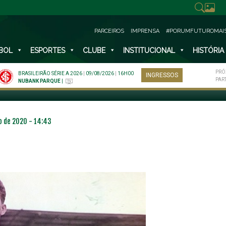
PARCEIROS
IMPRENSA
#PORUMFUTUROMAI
BOL
ESPORTES
CLUBE
INSTITUCIONAL
HISTÓRIA
LEIRO VALDIR JOAQUIM DE MO
PRÓ
BRASILEIRÃO SÉRIE A 2026
|
09/08/2026
|
16H00
INGRESSOS
PAR
NUBANK PARQUE
|
ro de 2020 - 14:43
NO ESPECIAL
PLANO PRATA SUPERIOR