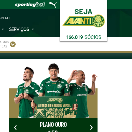
SVERDE
SERVIÇOS
RAIS MORRE EM PORTO
166.019
SÓCIOS
XIMAS
TIDAS
‹
›
PLANO OURO
PL