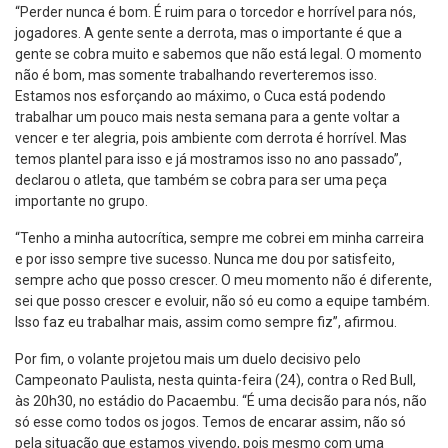
“Perder nunca é bom. É ruim para o torcedor e horrível para nós,
jogadores. A gente sente a derrota, mas o importante é que a
gente se cobra muito e sabemos que não está legal. O momento
não é bom, mas somente trabalhando reverteremos isso.
Estamos nos esforçando ao máximo, o Cuca está podendo
trabalhar um pouco mais nesta semana para a gente voltar a
vencer e ter alegria, pois ambiente com derrota é horrível. Mas
temos plantel para isso e já mostramos isso no ano passado”,
declarou o atleta, que também se cobra para ser uma peça
importante no grupo.
“Tenho a minha autocrítica, sempre me cobrei em minha carreira
e por isso sempre tive sucesso. Nunca me dou por satisfeito,
sempre acho que posso crescer. O meu momento não é diferente,
sei que posso crescer e evoluir, não só eu como a equipe também.
Isso faz eu trabalhar mais, assim como sempre fiz”, afirmou.
Por fim, o volante projetou mais um duelo decisivo pelo
Campeonato Paulista, nesta quinta-feira (24), contra o Red Bull,
às 20h30, no estádio do Pacaembu. “É uma decisão para nós, não
só esse como todos os jogos. Temos de encarar assim, não só
pela situação que estamos vivendo, pois mesmo com uma