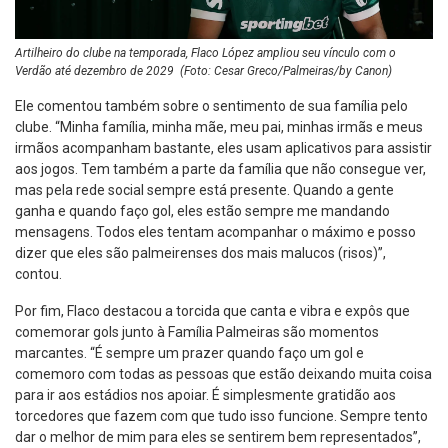
Artilheiro do clube na temporada, Flaco López ampliou seu vínculo com o
Verdão até dezembro de 2029 (Foto: Cesar Greco/Palmeiras/by Canon)
Ele comentou também sobre o sentimento de sua família pelo
clube. “Minha família, minha mãe, meu pai, minhas irmãs e meus
irmãos acompanham bastante, eles usam aplicativos para assistir
aos jogos. Tem também a parte da família que não consegue ver,
mas pela rede social sempre está presente. Quando a gente
ganha e quando faço gol, eles estão sempre me mandando
mensagens. Todos eles tentam acompanhar o máximo e posso
dizer que eles são palmeirenses dos mais malucos (risos)”,
contou.
Por fim, Flaco destacou a torcida que canta e vibra e expôs que
comemorar gols junto à Família Palmeiras são momentos
marcantes. “É sempre um prazer quando faço um gol e
comemoro com todas as pessoas que estão deixando muita coisa
para ir aos estádios nos apoiar. É simplesmente gratidão aos
torcedores que fazem com que tudo isso funcione. Sempre tento
dar o melhor de mim para eles se sentirem bem representados”,