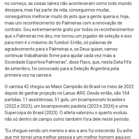
no começo, as coisas talvez não aconteceram como todo mundo
desejava, mas faz parte da vida, conseguimos mudar,
conseguimos melhorar muito do jeito que a gente queria e, hoje,
mais um reconhecimento do Palmeiras com a renovação de
contrato. Sou extremamente grato por todos os reconhecimentos
que o Palmeiras me deu, me tornou um jogador de seleção e isso
para mim é o máximo do futebol. Então, só palavras de
agradecimento para o Palmeiras e, se Deus quiser, vamos
continuar trabalhando firme para ajudar cada vez mais a
Sociedade Esportiva Palmeiras”, disse Flaco, que, nesta Data Fifa
de setembro, foi convocado para a Seleção Argentina pela
primeira vez na carreira.
O camisa 42 chegou ao Maior Campeão do Brasil no meio de 2022
depois de ganhar projeção no Lanus-ARG. Desde então, são 164
partidas, 11 assistências, 51 gols, um bicampeonato brasileiro
(2022 e 2023), um bicampeonato paulista (2023 e 2024) e uma
Supercopa do Brasil (2023). O atleta valorizou o quanto evoluiu
não só dentro de campo como também fora dele neste período.
“Eu cheguei sendo um menino e ano a ano fui crescendo. Eu acho
que me tornei uma melhor pessoa e um melhor homem aqui por