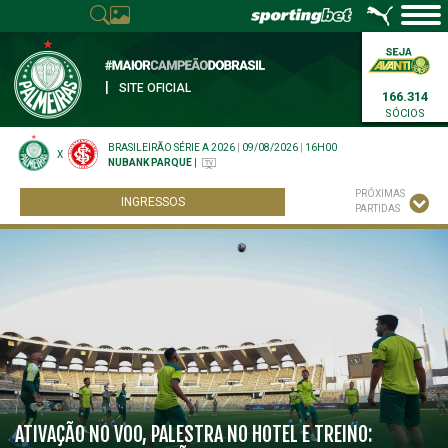
|
SITE OFICIAL
166.314
SÓCIOS
BRASILEIRÃO SÉRIE A 2026
|
09/08/2026
|
16H00
X
NUBANK PARQUE
|
PRÓXIMAS
INGRESSOS
PARTIDAS
ATIVAÇÃO NO VOO, PALESTRA NO HOTEL E TREINO: