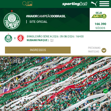
|
SITE OFICIAL
166.390
SÓCIOS
BRASILEIRÃO SÉRIE A 2026
|
09/08/2026
|
16H00
X
NUBANK PARQUE
|
PRÓXIMAS
INGRESSOS
PARTIDAS