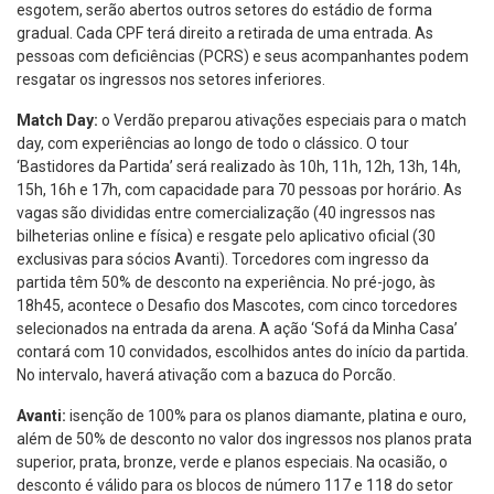
esgotem, serão abertos outros setores do estádio de forma
gradual. Cada CPF terá direito a retirada de uma entrada. As
pessoas com deficiências (PCRS) e seus acompanhantes podem
resgatar os ingressos nos setores inferiores.
Match Day:
o Verdão preparou ativações especiais para o match
day, com experiências ao longo de todo o clássico. O tour
‘Bastidores da Partida’ será realizado às 10h, 11h, 12h, 13h, 14h,
15h, 16h e 17h, com capacidade para 70 pessoas por horário. As
vagas são divididas entre comercialização (40 ingressos nas
bilheterias online e física) e resgate pelo aplicativo oficial (30
exclusivas para sócios Avanti). Torcedores com ingresso da
partida têm 50% de desconto na experiência. No pré-jogo, às
18h45, acontece o Desafio dos Mascotes, com cinco torcedores
selecionados na entrada da arena. A ação ‘Sofá da Minha Casa’
contará com 10 convidados, escolhidos antes do início da partida.
No intervalo, haverá ativação com a bazuca do Porcão.
Avanti:
isenção de 100% para os planos diamante, platina e ouro,
além de 50% de desconto no valor dos ingressos nos planos prata
superior, prata, bronze, verde e planos especiais. Na ocasião, o
desconto é válido para os blocos de número 117 e 118 do setor