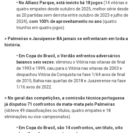
•
No Allianz Parque, está invicto há 18 jogos
(14 vitórias e
quatro empates desde outubro de 2025, melhor série desde
as 20 partidas sem derrota entre outubro de 2023 e julho de
2024),
com 100% de aproveitamento no ano
(quatro
triunfos em quatro jogos).
> Palmeiras e Jacuipense-BA jamais se enfrentaram em toda a
história.
•
Em Copa do Brasil, o Verdão enfrentou adversários
baianos seis vezes:
eliminou o Vitória nas oitavas de final
de 1993 e 1999, caiu para o Vitória nas oitavas de 2003 e
despachou Vitória da Conquista na fase 1/64 avos de final
de 2015, Bahia nas quartas de 2018 e Juazeirense na fase
1/16 avos de 2022.
> No geral das competições, a comissão técnica portuguesa
já disputou 71 confrontos de mata-mata pelo Palmeiras
(obteve 49 classificações ou títulos, quatro empates e 18
eliminações ou vice-campeonatos).
•
Em Copa do Brasil, são 14 confrontos, um título, oito