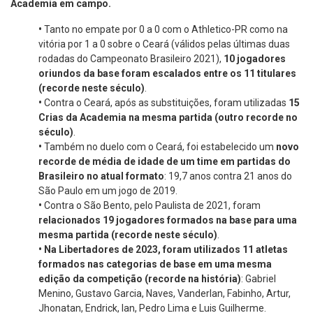
Academia em campo.
•
Tanto no empate por 0 a 0 com o Athletico-PR como na
vitória por 1 a 0 sobre o Ceará (válidos pelas últimas duas
rodadas do Campeonato Brasileiro 2021),
10 jogadores
oriundos da base foram escalados entre os 11 titulares
(recorde neste século)
.
•
Contra o Ceará, após as substituições, foram utilizadas
15
Crias da Academia na mesma partida (outro recorde
no
século)
.
•
Também no duelo com o Ceará, foi estabelecido um
novo
recorde de média de idade de um time em partidas do
Brasileiro no atual formato
: 19,7 anos contra 21 anos do
São Paulo em um jogo de 2019.
•
Contra o São Bento, pelo Paulista de 2021, foram
relacionados
19 jogadores formados na base para uma
mesma partida (recorde neste século)
.
•
Na Libertadores de 2023, foram utilizados 11 atletas
formados nas categorias de base em uma mesma
edição da competição (recorde na história)
: Gabriel
Menino, Gustavo Garcia, Naves, Vanderlan, Fabinho, Artur,
Jhonatan, Endrick, Ian, Pedro Lima e Luis Guilherme.