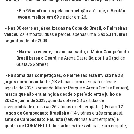
•
Em 95 confrontos pela competição até hoje, o Verdão
levou a melhor em 69
e a pior em 26.
> Nas 30 estreias já realizadas na Copa do Brasil, o Palmeiras
venceu 27,
empatou duas e perdeu apenas uma. São
20 triunfos
seguidos desde 2003.
•
Na mais recente, no ano passado, o Maior Campeão do
Brasil bateu o Ceará
, na Arena Castelão, por 1 a 0 (gol de
Gustavo Gómez).
> Na soma das competições, o Palmeiras está invicto há 28
jogos como mandante
(23 vitórias e cinco empates desde
agosto de 2025, somando Allianz Parque e Arena Crefisa Barueri),
marca que não era atingida desde o período entre julho de
2022 e junho de 2023,
quando obteve 33 partidas de
invencibilidade em casa (26 vitórias e sete empates). Foram
17
jogos de Campeonato Brasileiro
(14 vitórias e três empates),
sete de Campeonato Paulista
(seis vitórias e um empate)
e
quatro de CONMEBOL Libertadores
(três vitórias e um empate).