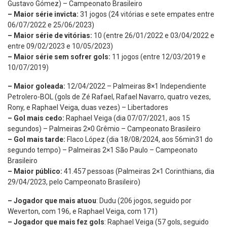
Gustavo Gómez) – Campeonato Brasileiro
– Maior série invicta:
31 jogos (24 vitórias e sete empates entre
06/07/2022 e 25/06/2023)
– Maior série de vitórias:
10 (entre 26/01/2022 e 03/04/2022 e
entre 09/02/2023 e 10/05/2023)
– Maior série sem sofrer gols:
11 jogos (entre 12/03/2019 e
10/07/2019)
– Maior goleada:
12/04/2022 – Palmeiras 8×1 Independiente
Petrolero-BOL (gols de Zé Rafael, Rafael Navarro, quatro vezes,
Rony, e Raphael Veiga, duas vezes) – Libertadores
– Gol mais cedo:
Raphael Veiga (dia 07/07/2021, aos 15
segundos) – Palmeiras 2×0 Grêmio – Campeonato Brasileiro
– Gol mais tarde:
Flaco López (dia 18/08/2024, aos 56min31 do
segundo tempo) – Palmeiras 2×1 São Paulo – Campeonato
Brasileiro
– Maior público:
41.457 pessoas (Palmeiras 2×1 Corinthians, dia
29/04/2023, pelo Campeonato Brasileiro)
– Jogador que mais atuou
: Dudu (206 jogos, seguido por
Weverton, com 196, e Raphael Veiga, com 171)
– Jogador que mais fez gols
: Raphael Veiga (57 gols, seguido