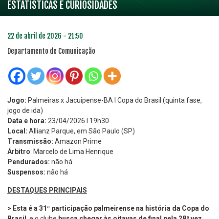
ESTATÍSTICAS E CURIOSIDADES
22 de abril de 2026 - 21:50
Departamento de Comunicação
Jogo:
Palmeiras x Jacuipense-BA l Copa do Brasil (quinta fase,
jogo de ida)
Data e hora:
23/04/2026 l 19h30
Local:
Allianz Parque, em São Paulo (SP)
Transmissão:
Amazon Prime
Árbitro
: Marcelo de Lima Henrique
Pendurados:
não há
Suspensos:
não há
DESTAQUES PRINCIPAIS
> Esta é a 31ª participação palmeirense na história da Copa do
Brasil
, e o clube
busca chegar às oitavas de final pela 28ª vez.