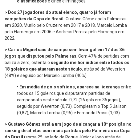
classificações
e cinco eliminações.
> Dos 27 jogadores do atual elenco, quatro já foram
campeões da Copa do Brasil:
Gustavo Gómez pelo Palmeiras
em 2020, Murilo pelo Cruzeiro em 2017 e 2018, Marcelo Lomba
pelo Flamengo em 2006 e Andreas Pereira pelo Flamengo em
2022.
> Carlos Miguel
saiu de campo sem levar gol em 17 dos 36
jogos que disputou pelo Palmeiras
. Com 47% de partidas com
baliza a zero, ostenta o
segundo
melhor índice entre todos os
18 goleiros que atuaram neste século
, atrás só de Weverton
(48%) e seguido por Marcelo Lomba (40%).
•
Em média de gols sofridos, aparece na liderança
entre
todos os 15 goleiros que disputaram partidas de
campeonato neste século: 0,72 (26 gols em 36 jogos),
seguido por Weverton (0,73). Completam o Top 5 Jailson
(0,87), Marcelo Lomba (0,96) e Fernando Prass (1,03).
> Gustavo Gómez está a um jogo de alcançar a 10ª posição no
ranking de atletas com mais partidas pelo Palmeiras na Copa
do Brasil
(soma 25, ao lado de Roque Júnior e logo atrás de