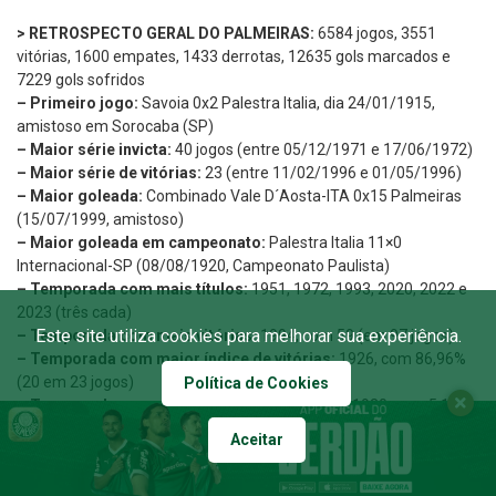
> RETROSPECTO GERAL DO PALMEIRAS:
6584 jogos, 3551
vitórias, 1600 empates, 1433 derrotas, 12635 gols marcados e
7229 gols sofridos
– Primeiro jogo:
Savoia 0x2 Palestra Italia, dia 24/01/1915,
amistoso em Sorocaba (SP)
– Maior série invicta:
40 jogos (entre 05/12/1971 e 17/06/1972)
– Maior série de vitórias:
23 (entre 11/02/1996 e 01/05/1996)
– Maior goleada:
Combinado Vale D´Aosta-ITA 0x15 Palmeiras
(15/07/1999, amistoso)
– Maior goleada em campeonato:
Palestra Italia 11×0
Internacional-SP (08/08/1920, Campeonato Paulista)
– Temporada com mais títulos:
1951, 1972, 1993, 2020, 2022 e
2023 (três cada)
Este site utiliza cookies para melhorar sua experiência.
– Temporada com mais vitórias:
1994, com 59 (em 97 jogos)
– Temporada com maior índice de vitórias:
1926, com 86,96%
(20 em 23 jogos)
Política de Cookies
– Temporada com menor índice de derrotas:
1930, com 5,13%
(2 em 39 jogos)
Aceitar
– Temporada com mais gols:
1996, com 220 (em 81 jogos)
– Temporada com maior média de gols:
1927, com 4,50 por