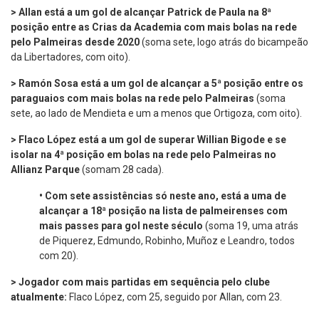
> Allan está a um gol de alcançar Patrick de Paula na 8ª
posição entre as Crias da Academia com mais bolas na rede
pelo Palmeiras desde 2020
(soma sete, logo atrás do bicampeão
da Libertadores, com oito).
> Ramón Sosa está a um gol de alcançar a 5ª posição entre os
paraguaios com mais bolas na rede pelo Palmeiras
(soma
sete, ao lado de Mendieta e um a menos que Ortigoza, com oito).
> Flaco López está a um gol de superar Willian Bigode e se
isolar na 4ª posição em bolas na rede pelo Palmeiras no
Allianz Parque
(somam 28 cada).
•
Com sete assistências só neste ano, está a uma de
alcançar a 18ª posição na lista de palmeirenses com
mais passes para gol neste século
(soma 19, uma atrás
de Piquerez, Edmundo, Robinho, Muñoz e Leandro, todos
com 20).
> Jogador com mais partidas em sequência pelo clube
atualmente:
Flaco López, com 25, seguido por Allan, com 23.