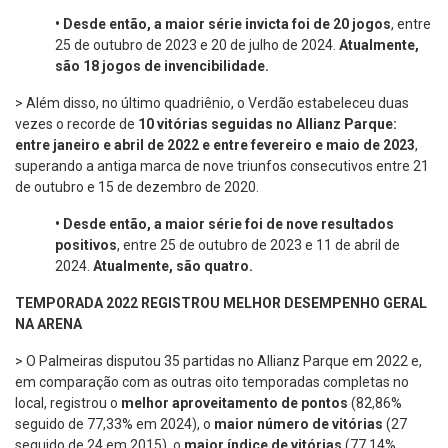
•
Desde então, a maior série invicta foi de 20 jogos
, entre
25 de outubro de 2023 e 20 de julho de 2024.
Atualmente,
são 18 jogos de invencibilidade.
> Além disso, no último quadriênio, o Verdão estabeleceu duas
vezes o recorde de
10 vitórias seguidas no Allianz Parque:
entre janeiro e abril de 2022 e entre fevereiro e maio de 2023
,
superando a antiga marca de nove triunfos consecutivos entre 21
de outubro e 15 de dezembro de 2020.
•
Desde então, a maior série foi de nove resultados
positivos
, entre 25 de outubro de 2023 e 11 de abril de
2024.
Atualmente, são quatro.
TEMPORADA 2022 REGISTROU MELHOR DESEMPENHO GERAL
NA ARENA
> O Palmeiras disputou 35 partidas no Allianz Parque em 2022 e,
em comparação com as outras oito temporadas completas no
local, registrou o
melhor aproveitamento de pontos
(82,86%
seguido de 77,33% em 2024), o
maior número de vitórias
(27
seguido de 24 em 2015), o
maior índice de vitórias
(77,14%