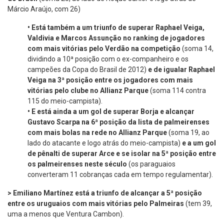
Márcio Araújo, com 26)
•
Está também a um triunfo de superar Raphael Veiga,
Valdivia e Marcos Assunção no ranking de jogadores
com mais vitórias pelo Verdão na competição
(soma 14,
dividindo a 10ª posição com o ex-companheiro e os
campeões da Copa do Brasil de 2012)
e de igualar Raphael
Veiga na 3ª posição entre os jogadores com mais
vitórias pelo clube no Allianz Parque
(soma 114 contra
115 do meio-campista).
•
E está ainda a um gol de superar Borja e alcançar
Gustavo Scarpa na 6ª posição da lista de palmeirenses
com mais bolas na rede no Allianz Parque
(soma 19, ao
lado do atacante e logo atrás do meio-campista)
e
a um gol
de pênalti
de superar Arce e se isolar na 5ª posição entre
os palmeirenses neste século
(os paraguaios
converteram 11 cobranças cada em tempo regulamentar).
> Emiliano Martínez está a triunfo de alcançar a 5ª posição
entre os uruguaios com mais vitórias pelo Palmeiras
(tem 39,
uma a menos que Ventura Cambon).