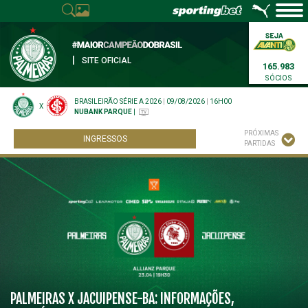
|
SITE OFICIAL
165.983
SÓCIOS
BRASILEIRÃO SÉRIE A 2026
|
09/08/2026
|
16H00
X
NUBANK PARQUE
|
PRÓXIMAS
INGRESSOS
PARTIDAS
PALMEIRAS X JACUIPENSE-BA: INFORMAÇÕES,