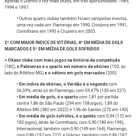
Apenas o Grêmio o fez mais vezes, em três oportunidades: 1989,
1994 e 1997.
•
Outros quatro clubes também foram campeões invictos,
uma vez cada um: Flamengo em 1990, Criciúma em 1991,
Corinthians em 1995 e Cruzeiro em 2003.
2º COM MAIOR ÍNDICE DE VITÓRIAS, 4º EM MÉDIA DE GOLS
MARCADOS E 5º EM MÉDIA DE GOLS SOFRIDOS
> Oitavo clube com mais jogos na história da competição
(182),
o Palmeiras é o quarto em número de vitórias
(103, ao
lado do Atlético-MG)
e o sétimo em gols marcados
(330).
•
Em índice de vitórias, o Verdão é o segundo
com
56,59%, atrás só do Flamengo, com 59,47% (135 em 227).
•
Em média de gols, é o quarto
com 1,81 por partida
contra 1,86 do São Paulo (294 em 158 jogos), 1,89 do
Atlético-MG (382 em 2022) e 1,96 do Santos (275 em 140).
•
Em média de gols sofridos, é o quinto
com 0,94 (172 em
182 jogos), atrás de Corinthians, com 0,90 (180 em 199),
Internacional, também com 0,90 (149 em 164), Flamengo,
com 0,86 (197 em 227), e Grêmio, também com 0,86 (187