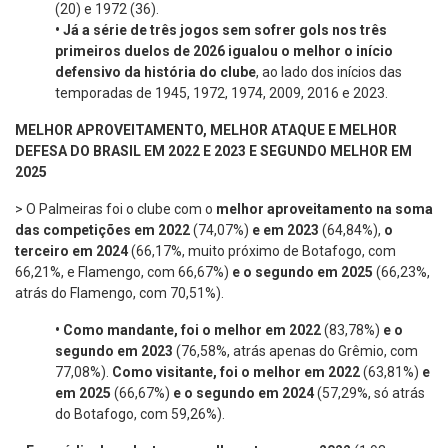
(20) e 1972 (36).
•
Já a série de três jogos sem sofrer gols nos três
primeiros duelos de 2026 igualou o melhor o início
defensivo da história do clube
, ao lado dos inícios das
temporadas de 1945, 1972, 1974, 2009, 2016 e 2023.
MELHOR APROVEITAMENTO, MELHOR ATAQUE E MELHOR
DEFESA DO BRASIL EM 2022 E 2023 E SEGUNDO MELHOR EM
2025
> O Palmeiras foi o clube com o
melhor aproveitamento na soma
das competições em 2022
(74,07%)
e em
2023
(64,84%),
o
terceiro em 2024
(66,17%, muito próximo de Botafogo, com
66,21%, e Flamengo, com 66,67%)
e o segundo em 2025
(66,23%,
atrás do Flamengo, com 70,51%).
•
Como mandante, foi o melhor em 2022
(83,78%)
e o
segundo em 2023
(76,58%, atrás apenas do Grêmio, com
77,08%).
Como visitante, foi o melhor em 2022
(63,81%)
e
em 2025
(66,67%)
e o segundo em 2024
(57,29%, só atrás
do Botafogo, com 59,26%).