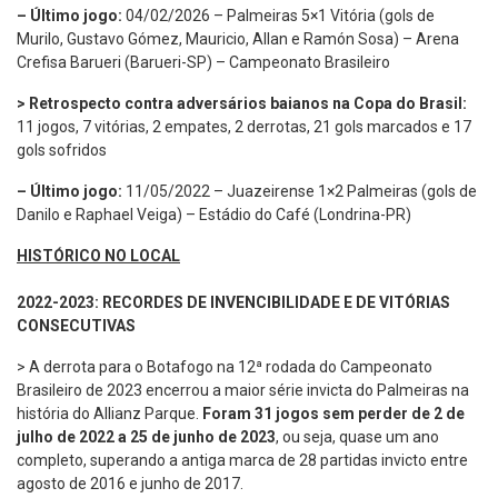
– Último jogo:
04/02/2026 – Palmeiras 5×1 Vitória (gols de
Murilo, Gustavo Gómez, Mauricio, Allan e Ramón Sosa) – Arena
Crefisa Barueri (Barueri-SP) – Campeonato Brasileiro
> Retrospecto contra adversários baianos na Copa do Brasil:
11 jogos, 7 vitórias, 2 empates, 2 derrotas, 21 gols marcados e 17
gols sofridos
– Último jogo:
11/05/2022 – Juazeirense 1×2 Palmeiras (gols de
Danilo e Raphael Veiga) – Estádio do Café (Londrina-PR)
HISTÓRICO NO LOCAL
2022-2023: RECORDES DE INVENCIBILIDADE E DE VITÓRIAS
CONSECUTIVAS
> A derrota para o Botafogo na 12ª rodada do Campeonato
Brasileiro de 2023 encerrou a maior série invicta do Palmeiras na
história do Allianz Parque.
Foram 31 jogos sem perder de 2 de
julho de 2022 a 25 de junho de 2023
, ou seja, quase um ano
completo, superando a antiga marca de 28 partidas invicto entre
agosto de 2016 e junho de 2017.