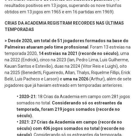
resultados positivos em 13 jogos, superando os nove triunfos
obtidos em 13 jogos em 1965 e em 16 partidas em 1969).
CRIAS DA ACADEMIA REGISTRAM RECORDES NAS ÚLTIMAS
TEMPORADAS
> Desde 2020, um total de 51 jogadores formados na base do
Palmeiras atuaram pelo time profissional
. Foram 13 estreias na
temporada 2020,
14 estreias na 2021 (recorde no século)
, uma
na 2022 (Endrick), cinco na 2023 (Ian, Pedro Lima, Luis Guilherme,
Kauan Santos e Estevão), duas na 2024 (Vitor Reis e Luighi), oito
na 2025 (Benedetti, Figueiredo, Allan, Thalys, Riquelme Fillipi, Erick
Belé, Luis Pacheco e Larson) e
uma na 2026
(Arthur), além de sete
jogadores que já haviam estreado em temporadas anteriores.
•
2020-21:
18 Crias da Academia em campo com 281 jogos
somados no total.
Considerando só os
estreantes da
temporada, foram 219 jogos somados (recorde no
século).
•
2021:
27 Crias da Academia em campo (recorde no
século) com 406 jogos somados no total (recorde no
século)
. Considerando só os estreantes da temporada,