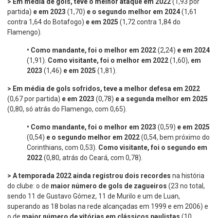
> Em média de gols, teve o melhor ataque em 2022
(1,93 por
partida)
e em 2023
(1,70)
e o segundo melhor em 2024
(1,61
contra 1,64 do Botafogo)
e em 2025
(1,72 contra 1,84 do
Flamengo).
•
Como mandante, foi o melhor em 2022
(2,24)
e em 2024
(1,91).
Como visitante, foi o melhor em 2022
(1,60),
em
2023
(1,46)
e em 2025
(1,81).
> Em média de gols sofridos, teve a melhor defesa em 2022
(0,67 por partida)
e em 2023
(0,78)
e a segunda melhor em 2025
(0,80, só atrás do Flamengo, com 0,65).
•
Como mandante, foi o melhor em 2023
(0,59)
e em 2025
(0,54)
e o segundo melhor em 2022
(0,54, bem próximo do
Corinthians, com 0,53).
Como visitante, foi o segundo em
2022
(0,80, atrás do Ceará, com 0,78).
> A temporada 2022 ainda registrou dois recordes
na história
do clube: o de
maior número de gols de zagueiros
(23 no total,
sendo 11 de Gustavo Gómez, 11 de Murilo e um de Luan,
superando as 18 bolas na rede alcançadas em 1999 e em 2006) e
o de
maior número de vitórias
em clássicos paulistas
(10