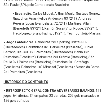
São Paulo (SP), pelo Campeonato Brasileiro.
•
Escalação:
Carlos Miguel, Arthur, Murilo, Gustavo Gómez,
Giay, Jhon Arias (Felipe Anderson, 83’/2ºT), Andreas
Pereira (Lucas Evangelista, 72’/2ºT), Martínez, Allan
(Benedetti, 83’/2ºT), Ramón Sosa (Vitor Roque, 83’/2ºT),
Flaco López (Bruno Fuchs, 51’/2ºT).
Técnico:
João Martins.
> Jogos anteriores:
Palmeiras 2×1 Sporting Cristal-PER
(Libertadores), Corinthians 0x0 Palmeiras (Brasileiro), Junior
Barranquilla-COL 1×1 Palmeiras (Libertadores), Bahia 1×2
Palmeiras (Brasileiro), Palmeiras 2×1 Grêmio (Brasileiro), São
Paulo 0x1 Palmeiras (Brasileiro), Palmeiras 2×1 Botafogo
(Brasileiro), Palmeiras 1×0 Mirassol (Brasileiro) e Vasco da Gama
2×1 Palmeiras (Brasileiro).
HISTÓRICO DO CONFRONTO
> RETROSPECTO GERAL CONTRA ADVERSÁRIOS BAIANOS
: 121
jogos, 64 vitórias, 34 empates, 23 derrotas, 205 gols marcados e
126 gols sofridos