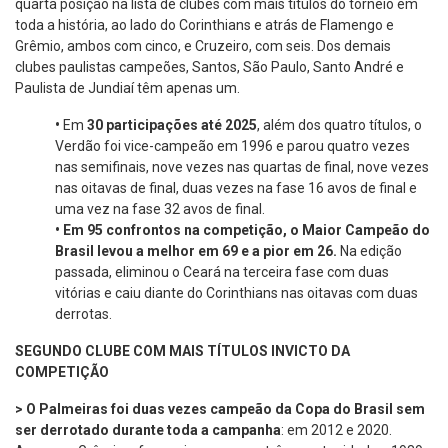
quarta posição na lista de clubes com mais títulos do torneio em
toda a história, ao lado do Corinthians e atrás de Flamengo e
Grêmio, ambos com cinco, e Cruzeiro, com seis. Dos demais
clubes paulistas campeões, Santos, São Paulo, Santo André e
Paulista de Jundiaí têm apenas um.
•
Em
30 participações até 2025
, além dos quatro títulos, o
Verdão foi vice-campeão em 1996 e parou quatro vezes
nas semifinais, nove vezes nas quartas de final, nove vezes
nas oitavas de final, duas vezes na fase 16 avos de final e
uma vez na fase 32 avos de final.
•
Em 95 confrontos na competição, o Maior Campeão do
Brasil levou a melhor em 69 e a pior em 26.
Na edição
passada, eliminou o Ceará na terceira fase com duas
vitórias e caiu diante do Corinthians nas oitavas com duas
derrotas.
SEGUNDO CLUBE COM MAIS TÍTULOS INVICTO DA
COMPETIÇÃO
> O Palmeiras foi duas vezes campeão da Copa do Brasil sem
ser derrotado durante toda a campanha
: em 2012 e 2020.