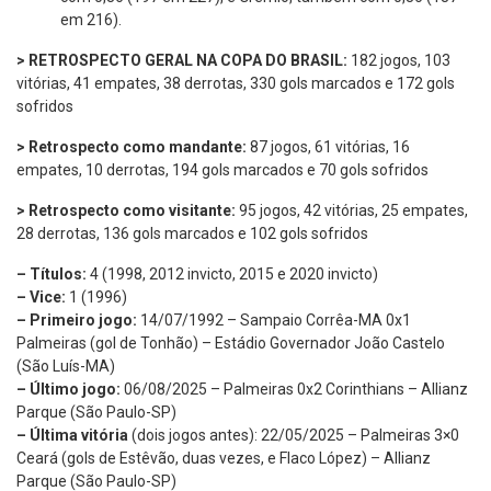
em 216).
> RETROSPECTO GERAL NA COPA DO BRASIL:
182 jogos, 103
vitórias, 41 empates, 38 derrotas, 330 gols marcados e 172 gols
sofridos
> Retrospecto como mandante:
87 jogos, 61 vitórias, 16
empates, 10 derrotas, 194 gols marcados e 70 gols sofridos
> Retrospecto como visitante:
95 jogos, 42 vitórias, 25 empates,
28 derrotas, 136 gols marcados e 102 gols sofridos
– Títulos:
4 (1998, 2012 invicto, 2015 e 2020 invicto)
– Vice:
1 (1996)
– Primeiro jogo:
14/07/1992 – Sampaio Corrêa-MA 0x1
Palmeiras (gol de Tonhão) – Estádio Governador João Castelo
(São Luís-MA)
– Último jogo:
06/08/2025 – Palmeiras 0x2 Corinthians – Allianz
Parque (São Paulo-SP)
– Última vitória
(dois jogos antes): 22/05/2025 – Palmeiras 3×0
Ceará (gols de Estêvão, duas vezes, e Flaco López) – Allianz
Parque (São Paulo-SP)