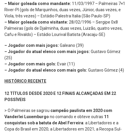
– Maior goleada como mandante:
11/03/1997 – Palmeiras 7×1
River-PI (gols de Marquinhos, duas vezes, Júnior, duas vezes, e
Viola, três vezes) – Estádio Palestra Italia (São Paulo-SP)
– Maior goleada como visitante:
28/02/1996 – Sergipe 0x8
Palmeiras (gols de Djalminha, duas vezes, Luizão, quatro vezes,
Cafu e Rivaldo) – Estádio Lourival Batista (Aracaju-SE)
– Jogador com mais jogos:
Galeano (39)
– Jogador do atual elenco com mais jogos:
Gustavo Gómez
(25)
– Jogador com mais gols:
Evair (11)
– Jogador do atual elenco com mais gols:
Gustavo Gómez (4)
HISTÓRICO RECENTE
12 TÍTULOS DESDE 2020 E 12 FINAIS ALCANÇADAS EM 22
POSSÍVEIS
> O Palmeiras se sagrou
campeão paulista em 2020 com
Vanderlei Luxemburgo
no comando e obteve outras
11
conquistas sob a batuta de Abel Ferreira
: a Libertadores e a
Copa do Brasil em 2020; a Libertadores em 2021; a Recopa Sul-