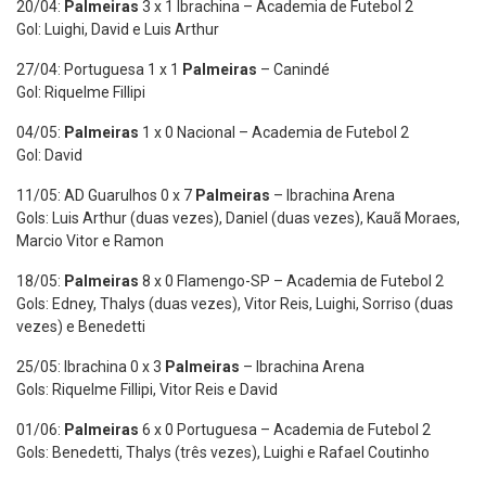
20/04:
Palmeiras
3 x 1 Ibrachina – Academia de Futebol 2
Gol: Luighi, David e Luis Arthur
27/04: Portuguesa 1 x 1
Palmeiras
– Canindé
Gol: Riquelme Fillipi
04/05:
Palmeiras
1 x 0 Nacional – Academia de Futebol 2
Gol: David
11/05: AD Guarulhos 0 x 7
Palmeiras
– Ibrachina Arena
Gols: Luis Arthur (duas vezes), Daniel (duas vezes), Kauã Moraes,
Marcio Vitor e Ramon
18/05:
Palmeiras
8 x 0 Flamengo-SP – Academia de Futebol 2
Gols: Edney, Thalys (duas vezes), Vitor Reis, Luighi, Sorriso (duas
vezes) e Benedetti
25/05: Ibrachina 0 x 3
Palmeiras
– Ibrachina Arena
Gols: Riquelme Fillipi, Vitor Reis e David
01/06:
Palmeiras
6 x 0 Portuguesa – Academia de Futebol 2
Gols: Benedetti, Thalys (três vezes), Luighi e Rafael Coutinho