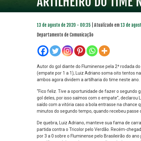
ARTILHEIRO DO TIME
13 de agosto de 2020 - 00:35
| Atualizado em
13 de agos
Departamento de Comunicação
Autor do gol diante do Fluminense pela 2ª rodada do
(empate por 1 a 1), Luiz Adriano soma oito tentos n
ambos agora dividem a artilharia do time neste ano.
PLANO PRATA
PLA
46
“Fico feliz. Tive a oportunidade de fazer o segundo g
R$
,04
gol deles, por isso saímos com o empate”, declarou 
saído com a vitória caso a bola entrasse na chance 
minutos do segundo tempo, quando recebeu passe de
De quebra, Luiz Adriano, manteve sua fama de carras
partida contra o Tricolor pelo Verdão. Recém-chegad
por 3 a 0 sobre o Fluminense pelo Brasileirão do ano