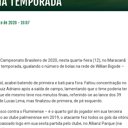
 NA TEMPORADA
to de 2020 - 10:07
 Campeonato Brasileiro de 2020, nesta quarta-feira (12), no Maracanã
a temporada, igualando o número de bolas na rede de Willian Bigode –
NO ESPECIAL
PLANO PRATA SUPERIOR
23
85
ol, acabei batendo de primeira e bati para fora. Faltou concentração no
R$
,01
R$
,52
Luiz Adriano após a saída de campo, lamentando que o time poderia ter
que ele mesmo teve nos minutos finais, referindo-se ao lance dos 39
 Lucas Lima, mas finalizou de primeira, de pé esquerdo.
co contra o Fluminense – é o quarto gol do jogador em sua terceira
o ao clube palmeirense em 2019, o atacante fez todos os gols da vitóri
 passado logo em sua sexta partida pelo clube, no Allianz Parque (na