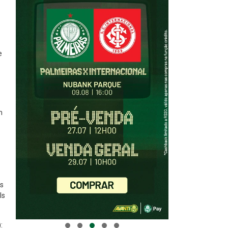
e
m
es
ls
: