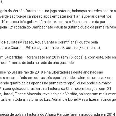
a).
is gols do Verdão foram dele: no jogo anterior, balançou as redes contra o
lviverde sagrou-se campeão após empatar por 1 a 1 superar o rival nos
sa 10 marcou três gols – além deste, contra o Fluminense, e da partida
 pela 12ª rodada do Campeonato Paulista (último duelo da primeira fas
lo Paulista (Mirassol, Água Santa e Corinthians), quatro pela
obre o Guaraní-PAR) e, agora, um pelo Brasileiro (Fluminense).
em 34 partidas – foram sete em 2019 (em 15 jogos) e, com este, oito e
rios números de bola na rede do ano passado.
ense no Brasileirão de 2019 e na Libertadores deste ano não são
nçado o mesmo feito em outras três oportunidades, além de uma vez em
endo quatro deles apenas no primeiro tempo), clube onde é o maior
7º maior goleador brasileiro na história da Champions League, com 21
o, Jardel, Élber e Mazzola, revelado pelo Verdão, balançaram mais vez
a. E em toda a história, só Luiz Adriano e Lionel Messi fizeram cinco go
édia de gols na história do Allianz Parque (arena inaugurada em 2014)