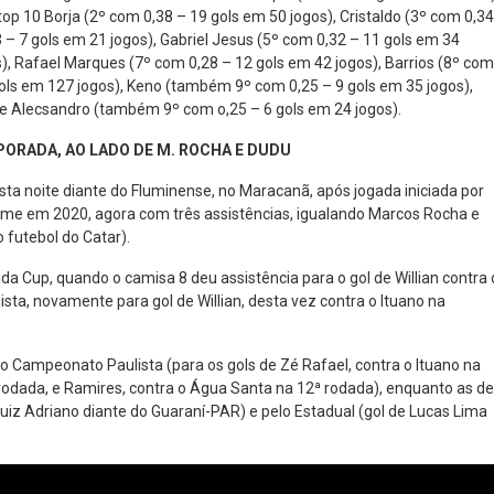
top 10 Borja (2º com 0,38 – 19 gols em 50 jogos), Cristaldo (3º com 0,34
 – 7 gols em 21 jogos), Gabriel Jesus (5º com 0,32 – 11 gols em 34
), Rafael Marques (7º com 0,28 – 12 gols em 42 jogos), Barrios (8º com
gols em 127 jogos), Keno (também 9º com 0,25 – 9 gols em 35 jogos),
 e Alecsandro (também 9º com o,25 – 6 gols em 24 jogos).
ORADA, AO LADO DE M. ROCHA E DUDU
sta noite diante do Fluminense, no Maracanã, após jogada iniciada por
time em 2020, agora com três assistências, igualando Marcos Rocha e
 futebol do Catar).
da Cup, quando o camisa 8 deu assistência para o gol de Willian contra 
ulista, novamente para gol de Willian, desta vez contra o Ituano na
o Campeonato Paulista (para os gols de Zé Rafael, contra o Ituano na
a rodada, e Ramires, contra o Água Santa na 12ª rodada), enquanto as de
uiz Adriano diante do Guaraní-PAR) e pelo Estadual (gol de Lucas Lima