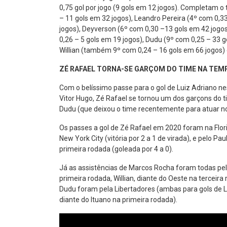
0,75 gol por jogo (9 gols em 12 jogos). Completam o 
– 11 gols em 32 jogos), Leandro Pereira (4º com 0,33
jogos), Deyverson (6º com 0,30 –13 gols em 42 jogos
0,26 – 5 gols em 19 jogos), Dudu (9º com 0,25 – 33 
Willian (também 9º com 0,24 – 16 gols em 66 jogos)
ZÉ RAFAEL TORNA-SE GARÇOM DO TIME NA TEMP
Com o belíssimo passe para o gol de Luiz Adriano ne
Vitor Hugo, Zé Rafael se tornou um dos garçons do 
Dudu (que deixou o time recentemente para atuar no
Os passes a gol de Zé Rafael em 2020 foram na Flori
New York City (vitória por 2 a 1 de virada), e pelo Pa
primeira rodada (goleada por 4 a 0).
Já as assistências de Marcos Rocha foram todas pel
primeira rodada, Willian, diante do Oeste na terceir
Dudu foram pela Libertadores (ambas para gols de L
diante do Ituano na primeira rodada).