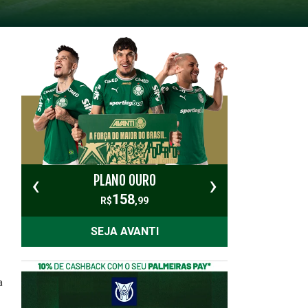
‹
›
PLANO OURO
PL
158
R$
,99
SEJA AVANTI
a