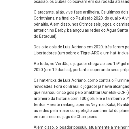
ocasião, os clubes colocavam em dia rodada atrasad
O atacante, aliás, vive fase artilheira. Os últimos do
Corinthians, na final do Paulistão 2020, do qual o A
pênaltis. Além disso, nos últimos seis jogos, o cami
anterior, no Derby, balançou as redes do Água Santa
do Estadual).
Dos oito gols de Luiz Adriano em 2020, três foram pe
Libertadores (um sobre o Tigre-ARG e um hat-trick s
Ao todo, no Verdão, o jogador chega ao seu 15º gol 
2020 (em 19 duelos), portanto, superando seus próp
Os hat-tricks de Luiz Adriano, como contra o Flumin
novidades. Fora do Brasil, o jogador já havia alca
que marcou cinco gols pelo Shakhtar Donetsk-UCR (s
artilheiro da história com 130 gols. Ele é também o 
tentos – neste ranking, apenas Neymar, Kaká, Rivald
as redes pela maior competição continental do planet
em um mesmo jogo de Champions.
Além disso, o jogador possuiu atualmente a melhor m