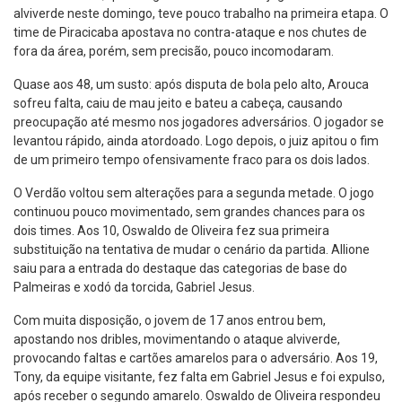
alviverde neste domingo, teve pouco trabalho na primeira etapa. O
time de Piracicaba apostava no contra-ataque e nos chutes de
fora da área, porém, sem precisão, pouco incomodaram.
Quase aos 48, um susto: após disputa de bola pelo alto, Arouca
sofreu falta, caiu de mau jeito e bateu a cabeça, causando
preocupação até mesmo nos jogadores adversários. O jogador se
levantou rápido, ainda atordoado. Logo depois, o juiz apitou o fim
de um primeiro tempo ofensivamente fraco para os dois lados.
O Verdão voltou sem alterações para a segunda metade. O jogo
continuou pouco movimentado, sem grandes chances para os
dois times. Aos 10, Oswaldo de Oliveira fez sua primeira
substituição na tentativa de mudar o cenário da partida. Allione
saiu para a entrada do destaque das categorias de base do
Palmeiras e xodó da torcida, Gabriel Jesus.
Com muita disposição, o jovem de 17 anos entrou bem,
apostando nos dribles, movimentando o ataque alviverde,
provocando faltas e cartões amarelos para o adversário. Aos 19,
Tony, da equipe visitante, fez falta em Gabriel Jesus e foi expulso,
após receber o segundo amarelo. Oswaldo de Oliveira respondeu