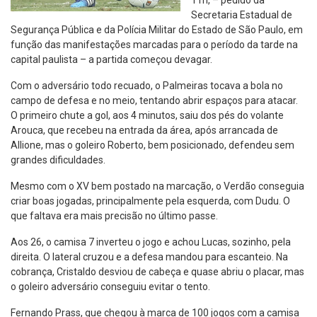
11h, – pedido da
Secretaria Estadual de
Segurança Pública e da Polícia Militar do Estado de São Paulo, em
função das manifestações marcadas para o período da tarde na
capital paulista – a partida começou devagar.
Com o adversário todo recuado, o Palmeiras tocava a bola no
campo de defesa e no meio, tentando abrir espaços para atacar.
O primeiro chute a gol, aos 4 minutos, saiu dos pés do volante
Arouca, que recebeu na entrada da área, após arrancada de
Allione, mas o goleiro Roberto, bem posicionado, defendeu sem
grandes dificuldades.
Mesmo com o XV bem postado na marcação, o Verdão conseguia
criar boas jogadas, principalmente pela esquerda, com Dudu. O
que faltava era mais precisão no último passe.
Aos 26, o camisa 7 inverteu o jogo e achou Lucas, sozinho, pela
direita. O lateral cruzou e a defesa mandou para escanteio. Na
cobrança, Cristaldo desviou de cabeça e quase abriu o placar, mas
o goleiro adversário conseguiu evitar o tento.
Fernando Prass, que chegou à marca de 100 jogos com a camisa