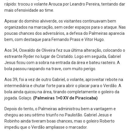
rápido: trocou o volante Arouca por Leandro Pereira, tentando dar
mais ofensividade ao time.
Apesar do domínio alviverde, os visitantes continuavam bem
organizados na marcação, sem ceder espaços para o ataque. Nas
poucas chances dos adversários, a defesa do Palmeiras aparecia
bem, com destaque para Fernando Prass e Vitor Hugo.
Aos 34, Oswaldo de Oliveira fez sua última alteração, colocando o
estreante Ryder no lugar de Cristaldo. Logo em seguida, Gabriel
Jesus ficou com a sobra na entrada da área e bateu rasteiro. A
bola passou raspando na trave, com muito perigo.
Aos 39, foi a vez de outro Gabriel, o volante, aproveitar rebote na
intermediária e chutar forte para abrir o placar para o Verdão. A
bola ainda quicou na área, tirando completamente o goleiro da
jogada. Golaço.
(Palmeiras 1×0 XV de Piracicaba)
Depois do tento, o Palmeiras administrou bem a vantagem e
chegou ao seu sétimo triunfo no Paulistão. Gabriel Jesus e
Robinho ainda tiveram boas chances, mas o goleiro Roberto
impediu que o Verdão ampliasse o marcador.