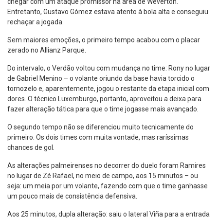
chegar com um ataque promissor na área de Weverton.
Entretanto, Gustavo Gómez estava atento à bola alta e conseguiu
rechaçar a jogada.
Sem maiores emoções, o primeiro tempo acabou com o placar
zerado no Allianz Parque.
Do intervalo, o Verdão voltou com mudança no time: Rony no lugar
de Gabriel Menino – o volante oriundo da base havia torcido o
tornozelo e, aparentemente, jogou o restante da etapa inicial com
dores. O técnico Luxemburgo, portanto, aproveitou a deixa para
fazer alteração tática para que o time jogasse mais avançado.
O segundo tempo não se diferenciou muito tecnicamente do
primeiro. Os dois times com muita vontade, mas raríssimas
chances de gol.
As alterações palmeirenses no decorrer do duelo foram Ramires
no lugar de Zé Rafael, no meio de campo, aos 15 minutos – ou
seja: um meia por um volante, fazendo com que o time ganhasse
um pouco mais de consistência defensiva.
Aos 25 minutos, dupla alteração: saiu o lateral Viña para a entrada