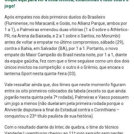
jogo!
Após empates nos dois primeiros duelos do Brasileiro
(Fluminense, no Maracanã, e Goiás, no Allianz Parque, ambos por
1 a 1), o Palmeiras emendou duas vitórias (1 a 0 sobre o Athletico-
PR, na Arena da Baixada, e 2 a 1 sobre o Santos, no Morumbi)
antes de voltar a empatar no último compromisso, sábado (29),
contra o Bahia, em Salvador (BA), por 1 a 1. Portanto, o novo
empate do Maior Campeão do Brasil nesta noite, por 1 a 1, diante
da equipe gaúcha, fez com que o time seguisse como um dos dois
únicos invictos na competição: o outro é o Grêmio, que encara o
lanterna Sport nesta quinta-feira (03).
Vale ressaltar ainda que, dos times que neste momento figuram
entre os oito primeiros colocados da tabela (exceto os que ainda
jogarão nesta quinta pela 7ª rodada), Palmeiras e Vasco possuem
um jogo a menos (não duelaram pela primeira rodada porque o
Alviverde disputava a final do Estadual contra o Corinthians –
conquistou o 23º título paulista de sua história).
Com o resultado diante do Inter, de quebra, o time do técnico
Vanderlei Luxemburgo chegou ao 11º jogo seguido sem perder