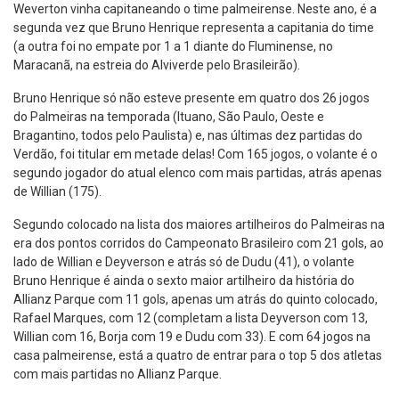
Weverton vinha capitaneando o time palmeirense. Neste ano, é a
segunda vez que Bruno Henrique representa a capitania do time
(a outra foi no empate por 1 a 1 diante do Fluminense, no
Maracanã, na estreia do Alviverde pelo Brasileirão).
Bruno Henrique só não esteve presente em quatro dos 26 jogos
do Palmeiras na temporada (Ituano, São Paulo, Oeste e
Bragantino, todos pelo Paulista) e, nas últimas dez partidas do
Verdão, foi titular em metade delas! Com 165 jogos, o volante é o
segundo jogador do atual elenco com mais partidas, atrás apenas
de Willian (175).
Segundo colocado na lista dos maiores artilheiros do Palmeiras na
era dos pontos corridos do Campeonato Brasileiro com 21 gols, ao
lado de Willian e Deyverson e atrás só de Dudu (41), o volante
Bruno Henrique é ainda o sexto maior artilheiro da história do
Allianz Parque com 11 gols, apenas um atrás do quinto colocado,
Rafael Marques, com 12 (completam a lista Deyverson com 13,
Willian com 16, Borja com 19 e Dudu com 33). E com 64 jogos na
casa palmeirense, está a quatro de entrar para o top 5 dos atletas
com mais partidas no Allianz Parque.