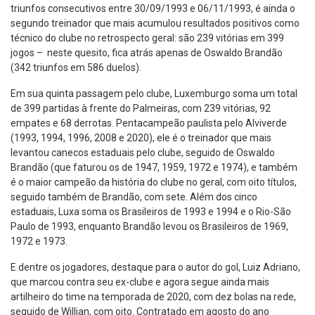
triunfos consecutivos entre 30/09/1993 e 06/11/1993, é ainda o
segundo treinador que mais acumulou resultados positivos como
técnico do clube no retrospecto geral: são 239 vitórias em 399
jogos – neste quesito, fica atrás apenas de Oswaldo Brandão
(342 triunfos em 586 duelos).
Em sua quinta passagem pelo clube, Luxemburgo soma um total
de 399 partidas à frente do Palmeiras, com 239 vitórias, 92
empates e 68 derrotas. Pentacampeão paulista pelo Alviverde
(1993, 1994, 1996, 2008 e 2020), ele é o treinador que mais
levantou canecos estaduais pelo clube, seguido de Oswaldo
Brandão (que faturou os de 1947, 1959, 1972 e 1974), e também
é o maior campeão da história do clube no geral, com oito títulos,
seguido também de Brandão, com sete. Além dos cinco
estaduais, Luxa soma os Brasileiros de 1993 e 1994 e o Rio-São
Paulo de 1993, enquanto Brandão levou os Brasileiros de 1969,
1972 e 1973.
E dentre os jogadores, destaque para o autor do gol, Luiz Adriano,
que marcou contra seu ex-clube e agora segue ainda mais
artilheiro do time na temporada de 2020, com dez bolas na rede,
seguido de Willian, com oito. Contratado em agosto do ano