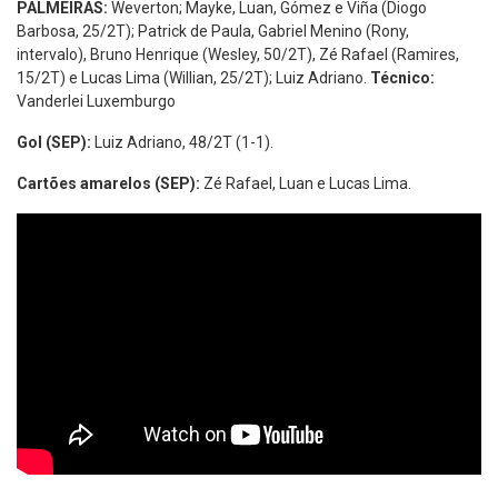
PALMEIRAS:
Weverton; Mayke, Luan, Gómez e Viña (Diogo
Barbosa, 25/2T); Patrick de Paula, Gabriel Menino (Rony,
intervalo), Bruno Henrique (Wesley, 50/2T), Zé Rafael (Ramires,
15/2T) e Lucas Lima (Willian, 25/2T); Luiz Adriano.
Técnico:
Vanderlei Luxemburgo
Gol (SEP):
Luiz Adriano, 48/2T (1-1).
Cartões amarelos (SEP):
Zé Rafael, Luan e Lucas Lima.