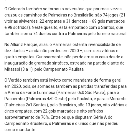
O Colorado também se tornou o adversário que por mais vezes
cruzou os caminhos do Palmeiras no Brasileirão: são 74 jogos (21
vitórias alviverdes, 22 empates e 31 derrotas – 69 gols marcados
e 98 sofridos). Neste quesito, está empatado com o Santos, que
também soma 74 duelos contra o Palmeiras pelo torneio nacional.
No Allianz Parque, aliás, o Palmeiras ostenta invencibilidade de
dez duelos – ainda não perdeu em 2020 –, com seis vitórias e
quatro empates. Curiosamente, não perde em sua casa desde a
inauguração do gramado sintético, estreado na partida diante do
Mirassol (3 a 1), pelo Campeonato Paulista.
O Verdão também está invicto como mandante de forma geral
em 2020, pois, se somadas também as partidas transferidas para
a Arena da Fonte Luminosa (Palmeiras 0x0 São Paulo), para o
Pacaembu (Palmeiras 4×0 Oeste) pelo Paulista, e para o Morumbi
(Palmeiras 2×1 Santos), pelo Brasileiro, são 13 jogos, oito vitórias e
cinco empates, com 22 gols marcados e oito sofridos –
aproveitamento de 76%. Entre os que disputam Série A do
Campeonato Brasileiro, o Palmeiras é o único que não perdeu
como mandante.