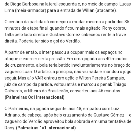
de Diogo Barbosa na lateral esquerda e, no meio de campo, Lucas
Lima (meia-armador) para a entrada de Willian (atacante).
O cenário da partida só começou a mudar mesmo a partir dos 35
minutos da etapa final, quando ficou mais agitado: Rony cobrou
falta pelo lado direito e Gustavo Gómez cabeceou rente à trave
direita. Poderia ter sido o gol do Verdão.
A partir de então, o Inter passou a ocupar mais os espaços no
ataque e exercer certa pressão. Em uma jogada aos 40 minutos
de cruzamento, a bola teria batido involuntariamente no braço do
zagueiro Luan. O árbitro, a princípio, não viu nada e mandou o jogo
seguir. Mas aí o VAR entrou em ação e Wilton Pereira Sampaio,
juiz de campo da partida, voltou atrás e marcou o penal; Thiago
Galhardo, artilheiro do Brasileirão, converteu aos 46 minutos
(Palmeiras 0x1 Internacional)
O Palmeiras, na jogada seguinte, aos 48, empatou com Luiz
Adriano, de cabeça, após belo cruzamento de Gustavo Gómez – o
zagueiro do Verdão aproveitou bola sobrada em uma tentativa de
Rony.
(Palmeiras 1×1 Internacional)