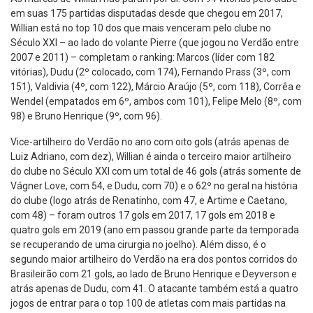
em suas 175 partidas disputadas desde que chegou em 2017,
Willian está no top 10 dos que mais venceram pelo clube no
Século XXI – ao lado do volante Pierre (que jogou no Verdão entre
2007 e 2011) – completam o ranking: Marcos (líder com 182
vitórias), Dudu (2º colocado, com 174), Fernando Prass (3º, com
151), Valdivia (4º, com 122), Márcio Araújo (5º, com 118), Corrêa e
Wendel (empatados em 6º, ambos com 101), Felipe Melo (8º, com
98) e Bruno Henrique (9º, com 96).
Vice-artilheiro do Verdão no ano com oito gols (atrás apenas de
Luiz Adriano, com dez), Willian é ainda o terceiro maior artilheiro
do clube no Século XXI com um total de 46 gols (atrás somente de
Vágner Love, com 54, e Dudu, com 70) e o 62º no geral na história
do clube (logo atrás de Renatinho, com 47, e Artime e Caetano,
com 48) – foram outros 17 gols em 2017, 17 gols em 2018 e
quatro gols em 2019 (ano em passou grande parte da temporada
se recuperando de uma cirurgia no joelho). Além disso, é o
segundo maior artilheiro do Verdão na era dos pontos corridos do
Brasileirão com 21 gols, ao lado de Bruno Henrique e Deyverson e
atrás apenas de Dudu, com 41. O atacante também está a quatro
jogos de entrar para o top 100 de atletas com mais partidas na