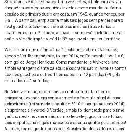
Seis vitórias e dois empates. Uma vez antes, o Palmeiras havia
chegado a sete jogos seguidos invictos como mandante: foi na
ocasião do primeiro duelo em casa, em 1945, quando venceu por
3 a 1. A partir dali, emplacaria mais seis jogos sem perder para o
rival gaúcho, totalizando sete duelos invictos (três vitórias e
quatro empates). Portanto, ao passar sem revés pelo líder nesta
noite, o Verdão impôs o inédito 8º jogo invicto em seu território.
Vale lembrar que o último triunfo colorado sobre o Palmeiras,
sendo o Verdão mandante, foi em 2014, no Pacaembu, por 1 a 0,
com gol de Jorge Henrique. Como mandante, o Alviverde leva
ampla vantagem diante da equipe colorada: são 21 vitórias contra
dez dos gaúchos e outros 11 empates em 42 partidas (49 gols
marcados e 41 sofridos).
No Allianz Parque, o retrospecto contra o Inter também é
animador. Levando em conta somente o formato atual da casa
palmeirense (reformada a partir de 2010 e inaugurada em 2014),
a supremacia é verde! O Verdão jamais foi derrotado para o time
gaúcho nesta nova era: são, com este, sete jogos, cinco vitórias,
dois empates, nove gols marcados e apenas quatro gols sofridos!
Ao todo, foram quatro jogos pelo Brasileirão (duas vitórias e dois