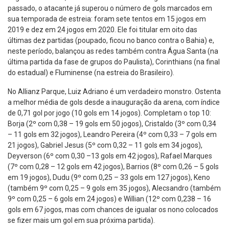
passado, o atacante já superou o número de gols marcados em
sua temporada de estreia: foram sete tentos em 15 jogos em
2019 e dez em 24 jogos em 2020. Ele foi titular em oito das
últimas dez partidas (poupado, ficou no banco contra o Bahia) e,
neste período, balançou as redes também contra Água Santa (na
última partida da fase de grupos do Paulista), Corinthians (na final
do estadual) e Fluminense (na estreia do Brasileiro).
No Allianz Parque, Luiz Adriano é um verdadeiro monstro. Ostenta
a melhor média de gols desde a inauguração da arena, com índice
de 0,71 gol por jogo (10 gols em 14 jogos). Completam o top 10:
Borja (2º com 0,38 – 19 gols em 50 jogos), Cristaldo (3º com 0,34
– 11 gols em 32 jogos), Leandro Pereira (4º com 0,33 – 7 gols em
21 jogos), Gabriel Jesus (5º com 0,32 – 11 gols em 34 jogos),
Deyverson (6º com 0,30 –13 gols em 42 jogos), Rafael Marques
(7º com 0,28 – 12 gols em 42 jogos), Barrios (8º com 0,26 – 5 gols
em 19 jogos), Dudu (9º com 0,25 – 33 gols em 127 jogos), Keno
(também 9º com 0,25 – 9 gols em 35 jogos), Alecsandro (também
9º com 0,25 – 6 gols em 24 jogos) e Willian (12º com 0,238 – 16
gols em 67 jogos, mas com chances de igualar os nono colocados
se fizer mais um gol em sua próxima partida).