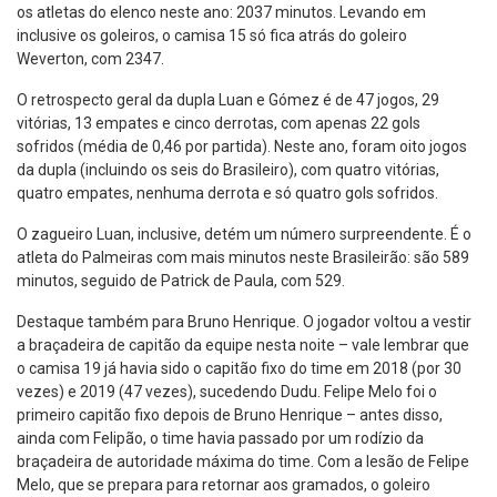
os atletas do elenco neste ano: 2037 minutos. Levando em
inclusive os goleiros, o camisa 15 só fica atrás do goleiro
Weverton, com 2347.
O retrospecto geral da dupla Luan e Gómez é de 47 jogos, 29
vitórias, 13 empates e cinco derrotas, com apenas 22 gols
sofridos (média de 0,46 por partida). Neste ano, foram oito jogos
da dupla (incluindo os seis do Brasileiro), com quatro vitórias,
quatro empates, nenhuma derrota e só quatro gols sofridos.
O zagueiro Luan, inclusive, detém um número surpreendente. É o
atleta do Palmeiras com mais minutos neste Brasileirão: são 589
minutos, seguido de Patrick de Paula, com 529.
Destaque também para Bruno Henrique. O jogador voltou a vestir
a braçadeira de capitão da equipe nesta noite – vale lembrar que
o camisa 19 já havia sido o capitão fixo do time em 2018 (por 30
vezes) e 2019 (47 vezes), sucedendo Dudu. Felipe Melo foi o
primeiro capitão fixo depois de Bruno Henrique – antes disso,
ainda com Felipão, o time havia passado por um rodízio da
braçadeira de autoridade máxima do time. Com a lesão de Felipe
Melo, que se prepara para retornar aos gramados, o goleiro