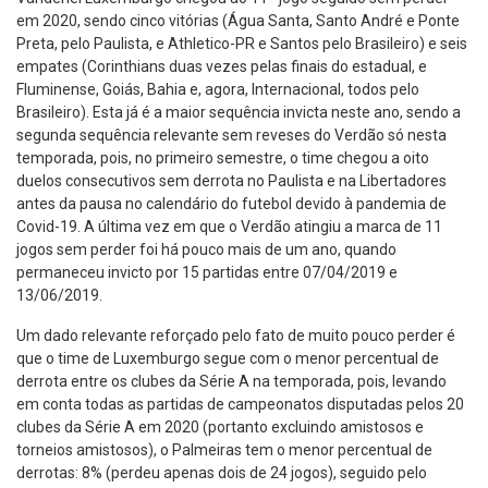
em 2020, sendo cinco vitórias (Água Santa, Santo André e Ponte
Preta, pelo Paulista, e Athletico-PR e Santos pelo Brasileiro) e seis
empates (Corinthians duas vezes pelas finais do estadual, e
Fluminense, Goiás, Bahia e, agora, Internacional, todos pelo
Brasileiro). Esta já é a maior sequência invicta neste ano, sendo a
segunda sequência relevante sem reveses do Verdão só nesta
temporada, pois, no primeiro semestre, o time chegou a oito
duelos consecutivos sem derrota no Paulista e na Libertadores
antes da pausa no calendário do futebol devido à pandemia de
Covid-19. A última vez em que o Verdão atingiu a marca de 11
jogos sem perder foi há pouco mais de um ano, quando
permaneceu invicto por 15 partidas entre 07/04/2019 e
13/06/2019.
Um dado relevante reforçado pelo fato de muito pouco perder é
que o time de Luxemburgo segue com o menor percentual de
derrota entre os clubes da Série A na temporada, pois, levando
em conta todas as partidas de campeonatos disputadas pelos 20
clubes da Série A em 2020 (portanto excluindo amistosos e
torneios amistosos), o Palmeiras tem o menor percentual de
derrotas: 8% (perdeu apenas dois de 24 jogos), seguido pelo