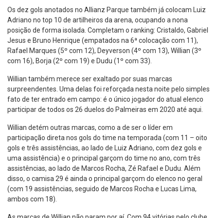
Os dez gols anotados no Allianz Parque também já colocam Luiz
Adriano no top 10 de artilheiros da arena, ocupando a nona
posição de forma isolada. Completam o ranking: Cristaldo, Gabriel
Jesus e Bruno Henrique (empatados na 6ª colocação com 11),
Rafael Marques (5º com 12), Deyverson (4º com 13), Willian (3º
com 16), Borja (2º com 19) e Dudu (1º com 33).
Willian também merece ser exaltado por suas marcas
surpreendentes. Uma delas foi reforçada nesta noite pelo simples
fato de ter entrado em campo: é o único jogador do atual elenco
participar de todos os 26 duelos do Palmeiras em 2020 até aqui.
Willian detém outras marcas, como a de ser o líder em
participação direta nos gols do time na temporada (com 11 – oito
gols e três assistências, ao lado de Luiz Adriano, com dez gols e
uma assistência) e o principal garçom do time no ano, com três
assistências, ao lado de Marcos Rocha, Zé Rafael e Dudu. Além
disso, o camisa 29 é ainda o principal garçom do elenco no geral
(com 19 assistências, seguido de Marcos Rocha e Lucas Lima,
ambos com 18).
As marcas de Willian não param por aí. Com 94 vitórias pelo clube