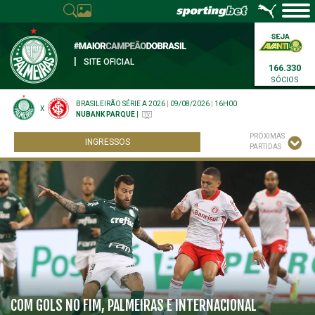
|
SITE OFICIAL
166.330
SÓCIOS
BRASILEIRÃO SÉRIE A 2026
|
09/08/2026
|
16H00
X
NUBANK PARQUE
|
PRÓXIMAS
INGRESSOS
PARTIDAS
COM GOLS NO FIM, PALMEIRAS E INTERNACIONAL