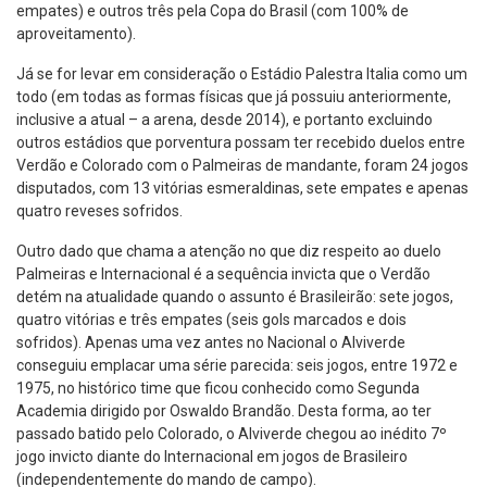
empates) e outros três pela Copa do Brasil (com 100% de
aproveitamento).
Já se for levar em consideração o Estádio Palestra Italia como um
todo (em todas as formas físicas que já possuiu anteriormente,
inclusive a atual – a arena, desde 2014), e portanto excluindo
outros estádios que porventura possam ter recebido duelos entre
Verdão e Colorado com o Palmeiras de mandante, foram 24 jogos
disputados, com 13 vitórias esmeraldinas, sete empates e apenas
quatro reveses sofridos.
Outro dado que chama a atenção no que diz respeito ao duelo
Palmeiras e Internacional é a sequência invicta que o Verdão
detém na atualidade quando o assunto é Brasileirão: sete jogos,
quatro vitórias e três empates (seis gols marcados e dois
sofridos). Apenas uma vez antes no Nacional o Alviverde
conseguiu emplacar uma série parecida: seis jogos, entre 1972 e
1975, no histórico time que ficou conhecido como Segunda
Academia dirigido por Oswaldo Brandão. Desta forma, ao ter
passado batido pelo Colorado, o Alviverde chegou ao inédito 7º
jogo invicto diante do Internacional em jogos de Brasileiro
(independentemente do mando de campo).