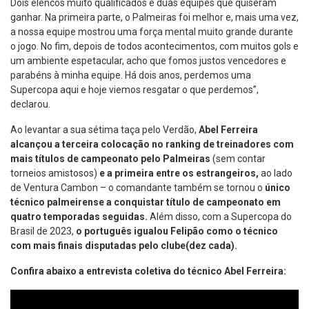
Dois elencos muito qualificados e duas equipes que quiseram
ganhar. Na primeira parte, o Palmeiras foi melhor e, mais uma vez,
a nossa equipe mostrou uma força mental muito grande durante
o jogo. No fim, depois de todos acontecimentos, com muitos gols e
um ambiente espetacular, acho que fomos justos vencedores e
parabéns à minha equipe. Há dois anos, perdemos uma
Supercopa aqui e hoje viemos resgatar o que perdemos”,
declarou.
Ao levantar a sua sétima taça pelo Verdão,
Abel Ferreira
alcançou a terceira colocação no ranking de treinadores com
mais títulos de campeonato pelo Palmeiras
(sem contar
torneios amistosos)
e
a
primeira entre os estrangeiros,
ao lado
de Ventura Cambon – o comandante também se tornou o
único
técnico palmeirense a conquistar título de campeonato em
quatro temporadas seguidas
.
Além disso, com a Supercopa do
Brasil de 2023,
o português igualou Felipão como o técnico
com mais finais disputadas pelo clube(dez cada).
Confira abaixo a entrevista coletiva do técnico Abel Ferreira: