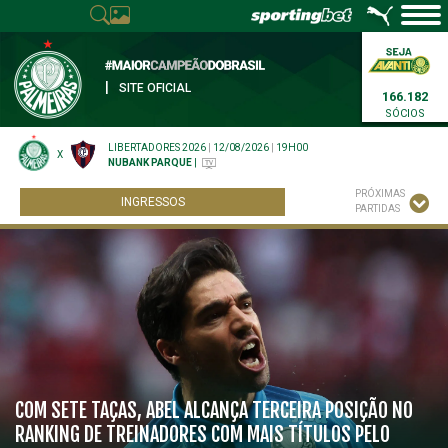
|
SITE OFICIAL
166.182
SÓCIOS
LIBERTADORES 2026
|
12/08/2026
|
19H00
X
NUBANK PARQUE
|
PRÓXIMAS
INGRESSOS
PARTIDAS
COM SETE TAÇAS, ABEL ALCANÇA TERCEIRA POSIÇÃO NO
RANKING DE TREINADORES COM MAIS TÍTULOS PELO