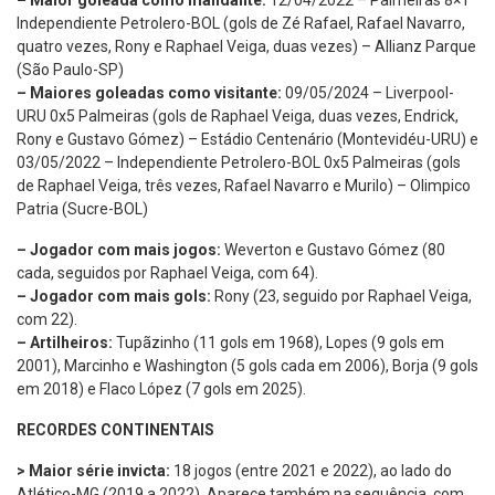
Independiente Petrolero-BOL (gols de Zé Rafael, Rafael Navarro,
quatro vezes, Rony e Raphael Veiga, duas vezes) – Allianz Parque
(São Paulo-SP)
– Maiores goleadas como visitante:
09/05/2024 – Liverpool-
URU 0x5 Palmeiras (gols de Raphael Veiga, duas vezes, Endrick,
Rony e Gustavo Gómez) – Estádio Centenário (Montevidéu-URU) e
03/05/2022 – Independiente Petrolero-BOL 0x5 Palmeiras (gols
de Raphael Veiga, três vezes, Rafael Navarro e Murilo) – Olimpico
Patria (Sucre-BOL)
– Jogador com mais jogos:
Weverton e Gustavo Gómez (80
cada, seguidos por Raphael Veiga, com 64).
– Jogador com mais gols:
Rony (23, seguido por Raphael Veiga,
com 22).
– Artilheiros:
Tupãzinho (11 gols em 1968), Lopes (9 gols em
2001), Marcinho e Washington (5 gols cada em 2006), Borja (9 gols
em 2018) e Flaco López (7 gols em 2025).
RECORDES CONTINENTAIS
> Maior série invicta:
18 jogos (entre 2021 e 2022), ao lado do
Atlético-MG (2019 a 2022). Aparece também na sequência, com