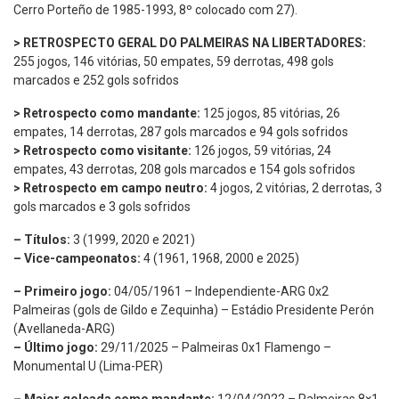
Cerro Porteño de 1985-1993, 8º colocado com 27).
> RETROSPECTO GERAL DO PALMEIRAS NA LIBERTADORES:
255 jogos, 146 vitórias, 50 empates, 59 derrotas, 498 gols
marcados e 252 gols sofridos
> Retrospecto como mandante:
125 jogos, 85 vitórias, 26
empates, 14 derrotas, 287 gols marcados e 94 gols sofridos
> Retrospecto como visitante:
126 jogos, 59 vitórias, 24
empates, 43 derrotas, 208 gols marcados e 154 gols sofridos
> Retrospecto em campo neutro:
4 jogos, 2 vitórias, 2 derrotas, 3
gols marcados e 3 gols sofridos
– Títulos:
3 (1999, 2020 e 2021)
– Vice-campeonatos:
4 (1961, 1968, 2000 e 2025)
– Primeiro jogo:
04/05/1961 – Independiente-ARG 0x2
Palmeiras (gols de Gildo e Zequinha) – Estádio Presidente Perón
(Avellaneda-ARG)
– Último jogo:
29/11/2025 – Palmeiras 0x1 Flamengo –
Monumental U (Lima-PER)
– Maior goleada como mandante:
12/04/2022 – Palmeiras 8×1