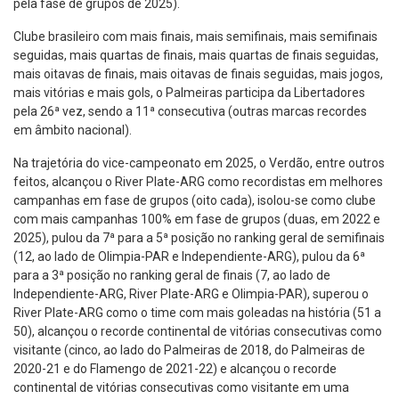
pela fase de grupos de 2025).
Clube brasileiro com mais finais, mais semifinais, mais semifinais
seguidas, mais quartas de finais, mais quartas de finais seguidas,
mais oitavas de finais, mais oitavas de finais seguidas, mais jogos,
mais vitórias e mais gols, o Palmeiras participa da Libertadores
pela 26ª vez, sendo a 11ª consecutiva (outras marcas recordes
em âmbito nacional).
Na trajetória do vice-campeonato em 2025, o Verdão, entre outros
feitos, alcançou o River Plate-ARG como recordistas em melhores
campanhas em fase de grupos (oito cada), isolou-se como clube
com mais campanhas 100% em fase de grupos (duas, em 2022 e
2025), pulou da 7ª para a 5ª posição no ranking geral de semifinais
(12, ao lado de Olimpia-PAR e Independiente-ARG), pulou da 6ª
para a 3ª posição no ranking geral de finais (7, ao lado de
Independiente-ARG, River Plate-ARG e Olimpia-PAR), superou o
River Plate-ARG como o time com mais goleadas na história (51 a
50), alcançou o recorde continental de vitórias consecutivas como
visitante (cinco, ao lado do Palmeiras de 2018, do Palmeiras de
2020-21 e do Flamengo de 2021-22) e alcançou o recorde
continental de vitórias consecutivas como visitante em uma