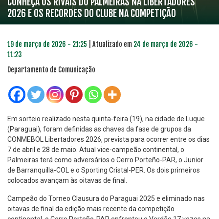
CONHEÇA OS RIVAIS DO PALMEIRAS NA LIBERTADORES
2026 E OS RECORDES DO CLUBE NA COMPETIÇÃO
19 de março de 2026 - 21:25
| Atualizado em
24 de março de 2026 -
11:23
Departamento de Comunicação
Em sorteio realizado nesta quinta-feira (19), na cidade de Luque
(Paraguai), foram definidas as chaves da fase de grupos da
CONMEBOL Libertadores 2026, prevista para ocorrer entre os dias
7 de abril e 28 de maio. Atual vice-campeão continental, o
Palmeiras terá como adversários o Cerro Porteño-PAR, o Junior
de Barranquilla-COL e o Sporting Cristal-PER. Os dois primeiros
colocados avançam às oitavas de final.
Campeão do Torneo Clausura do Paraguai 2025 e eliminado nas
oitavas de final da edição mais recente da competição
continental, o Cerro Porteño-PAR enfrentou o Verdão 17 vezes na