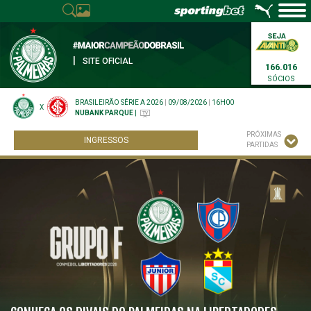
|
SITE OFICIAL
166.016
SÓCIOS
BRASILEIRÃO SÉRIE A 2026
|
09/08/2026
|
16H00
X
NUBANK PARQUE
|
PRÓXIMAS
INGRESSOS
PARTIDAS