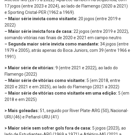
17 jogos (entre 2023 e 2024), ao lado de Flamengo (2020 a 2021)
e Sporting Cristal-PER (1962 a 1969).
– Maior série invicta como visitante:
20 jogos (entre 2019 e
2022)
– Maior série invicta fora de casa:
22 jogos (entre 2019 e 2022),
somando vitórias nas finais de 2020 e 2021 em campo neutro.
– Segunda maior série invicta como mandante:
34 jogos (entre
1979 e 2005), atrás apenas do Boca Juniors, com 39 (entre 1966 e
1991).
> Maior série de vitórias:
9 (entre 2021 e 2022), ao lado do
Flamengo (2022)
– Maior série de vitórias como visitante:
5 (em 2018, entre
2020 e 2021 e em 2025), ao lado do Flamengo (2021 a 2022)
– Maior série de vitórias como visitante em uma edição:
5 (em
2018 e em 2025)
> Mais goleadas:
51, seguido por River Plate-ARG (50), Nacional-
URU (46) e Peñarol-URU (41)
> Maior série sem sofrer gols fora de casa:
5 jogos (2023), ao
lado de Estudiantes-ARG (1969 a 1971) e Atlético-MG (2021 a