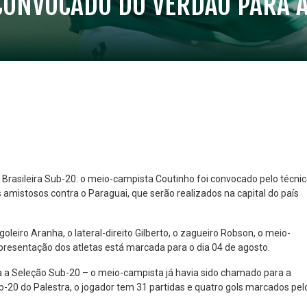
 CONVOCADO DO VERDÃO PARA 
Brasileira Sub-20: o meio-campista Coutinho foi convocado pelo técni
amistosos contra o Paraguai, que serão realizados na capital do país
NO ESPECIAL
PLANO PRATA SUPERIOR
23
85
o goleiro Aranha, o lateral-direito Gilberto, o zagueiro Robson, o meio-
R$
,01
R$
,52
 apresentação dos atletas está marcada para o dia 04 de agosto.
a a Seleção Sub-20 – o meio-campista já havia sido chamado para a
-20 do Palestra, o jogador tem 31 partidas e quatro gols marcados pel