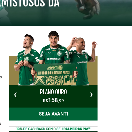
AMISTOSOS DA
co
‹
›
PLANO OURO
PL
158
R$
,99
SEJA AVANTI
o