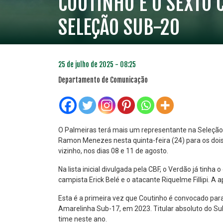
COUTINHO É O SEXTO
SELEÇÃO SUB-20
25 de julho de 2025 - 08:25
Departamento de Comunicação
O Palmeiras terá mais um representante na Seleção 
Ramon Menezes nesta quinta-feira (24) para os dois 
vizinho, nos dias 08 e 11 de agosto.
PLANO PRATA
PLA
46
Na lista inicial divulgada pela CBF, o Verdão já tinha 
R$
,04
campista Erick Belé e o atacante Riquelme Fillipi. A
Esta é a primeira vez que Coutinho é convocado par
Amarelinha Sub-17, em 2023. Titular absoluto do Sub
time neste ano.