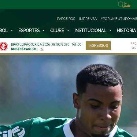
PARCEIROS
IMPRENSA
#PORUMFUTUROMAI
BOL
ESPORTES
CLUBE
INSTITUCIONAL
HISTÓRIA
PRÓ
BRASILEIRÃO SÉRIE A 2026
|
09/08/2026
|
16H00
INGRESSOS
PAR
NUBANK PARQUE
|