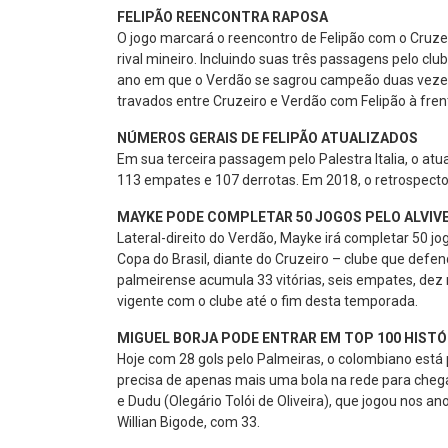
FELIPÃO REENCONTRA RAPOSA
O jogo marcará o reencontro de Felipão com o Cruze
rival mineiro. Incluindo suas três passagens pelo cl
ano em que o Verdão se sagrou campeão duas vezes 
travados entre Cruzeiro e Verdão com Felipão à fren
NÚMEROS GERAIS DE FELIPÃO ATUALIZADOS
Em sua terceira passagem pelo Palestra Italia, o at
113 empates e 107 derrotas. Em 2018, o retrospecto 
MAYKE PODE COMPLETAR 50 JOGOS PELO ALVIV
Lateral-direito do Verdão, Mayke irá completar 50 j
Copa do Brasil, diante do Cruzeiro – clube que defen
palmeirense acumula 33 vitórias, seis empates, dez
vigente com o clube até o fim desta temporada.
MIGUEL BORJA PODE ENTRAR EM TOP 100 HISTÓ
Hoje com 28 gols pelo Palmeiras, o colombiano está
precisa de apenas mais uma bola na rede para chegar
e Dudu (Olegário Tolói de Oliveira), que jogou nos ano
Willian Bigode, com 33.