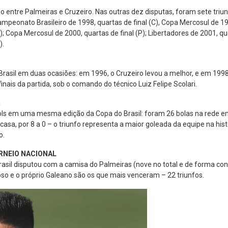
entre Palmeiras e Cruzeiro. Nas outras dez disputas, foram sete triun
 Campeonato Brasileiro de 1998, quartas de final (C), Copa Mercosul de 19
 Copa Mercosul de 2000, quartas de final (P); Libertadores de 2001, quar
).
rasil em duas ocasiões: em 1996, o Cruzeiro levou a melhor, e em 1998, 
nais da partida, sob o comando do técnico Luiz Felipe Scolari.
ls em uma mesma edição da Copa do Brasil: foram 26 bolas na rede em 
sa, por 8 a 0 – o triunfo representa a maior goleada da equipe na hist
o.
RNEIO NACIONAL
sil disputou com a camisa do Palmeiras (nove no total e de forma cons
oso e o próprio Galeano são os que mais venceram – 22 triunfos.