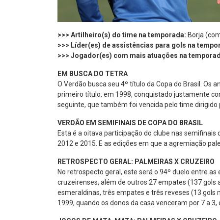
>>> Artilheiro(s) do time na temporada:
Borja (com
>>> Líder(es) de assistências para gols na tempo
>>> Jogador(es) com mais atuações na temporad
EM BUSCA DO TETRA
O Verdão busca seu 4º título da Copa do Brasil. Os a
primeiro título, em 1998, conquistado justamente con
seguinte, que também foi vencida pelo time dirigido 
VERDÃO EM SEMIFINAIS DE COPA DO BRASIL
Esta é a oitava participação do clube nas semifinai
2012 e 2015. E as edições em que a agremiação pale
RETROSPECTO GERAL: PALMEIRAS X CRUZEIRO
No retrospecto geral, este será o 94º duelo entre as 
cruzeirenses, além de outros 27 empates (137 gols a
esmeraldinas, três empates e três reveses (13 gols
1999, quando os donos da casa venceram por 7 a 3, co