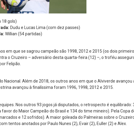
 18 gols)
rada:
Dudu e Lucas Lima (com dez passes)
a:
Willian (54 partidas)
nos em que se sagrou campeão são 1998, 2012 e 2015 (os dois primeiros, 
tra o Cruzeiro – adversário desta quarta-feira (12) –, o troféu assegu
por Felipão.
s do Nacional. Além de 2018, os outros anos em que o Alviverde avançou 
strina avançou à finalíssima foram 1996, 1998, 2012 e 2015.
equipes. Nos outros 93 jogos já disputados, o retrospecto é equilibrado: 
 favor do Maior Campeão do Brasil e 134 do time mineiro). Pela Copa do
 marcados e 12 sofridos). A maior goleada do Palmeiras sobre o Cruzeir
m tentos anotados por Paulo Nunes (2), Evair (2), Euller (2) e Alex.