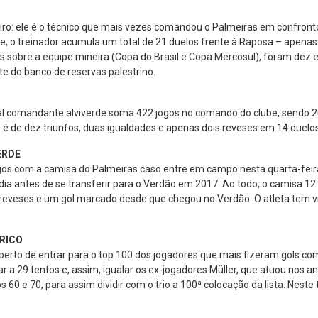
iro: ele é o técnico que mais vezes comandou o Palmeiras em confront
ube, o treinador acumula um total de 21 duelos frente à Raposa – apena
sobre a equipe mineira (Copa do Brasil e Copa Mercosul), foram dez
te do banco de reservas palestrino.
ual comandante alviverde soma 422 jogos no comando do clube, sendo 20
é de dez triunfos, duas igualdades e apenas dois reveses em 14 duelos
ERDE
ogos com a camisa do Palmeiras caso entre em campo nesta quarta-feira
dia antes de se transferir para o Verdão em 2017. Ao todo, o camisa 12
 reveses e um gol marcado desde que chegou no Verdão. O atleta tem v
RICO
 perto de entrar para o top 100 dos jogadores que mais fizeram gols c
 a 29 tentos e, assim, igualar os ex-jogadores Müller, que atuou nos 
s 60 e 70, para assim dividir com o trio a 100ª colocação da lista. Neste