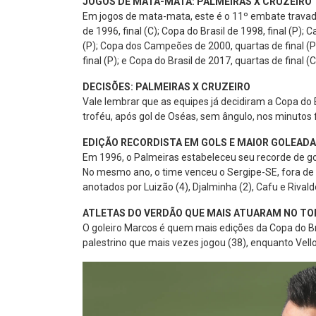
JOGOS DE MATA-MATA: PALMEIRAS X CRUZEIRO
Em jogos de mata-mata, este é o 11º embate travado 
de 1996, final (C); Copa do Brasil de 1998, final (P);
(P); Copa dos Campeões de 2000, quartas de final (P);
final (P); e Copa do Brasil de 2017, quartas de final (C
DECISÕES: PALMEIRAS X CRUZEIRO
Vale lembrar que as equipes já decidiram a Copa do B
troféu, após gol de Oséas, sem ângulo, nos minutos fi
EDIÇÃO RECORDISTA EM GOLS E MAIOR GOLEADA
Em 1996, o Palmeiras estabeleceu seu recorde de go
No mesmo ano, o time venceu o Sergipe-SE, fora de ca
anotados por Luizão (4), Djalminha (2), Cafu e Rivald
ATLETAS DO VERDÃO QUE MAIS ATUARAM NO TO
O goleiro Marcos é quem mais edições da Copa do Bra
palestrino que mais vezes jogou (38), enquanto Vell