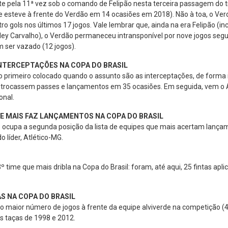
te pela 11ª vez sob o comando de Felipão nesta terceira passagem do tr
esteve à frente do Verdão em 14 ocasiões em 2018). Não à toa, o Ve
ro gols nos últimos 17 jogos. Vale lembrar que, ainda na era Felipão (i
ley Carvalho), o Verdão permaneceu intransponível por nove jogos segui
m ser vazado (12 jogos).
INTERCEPTAÇÕES NA COPA DO BRASIL
o primeiro colocado quando o assunto são as interceptações, de forma i
 trocassem passes e lançamentos em 35 ocasiões. Em seguida, vem o A
onal.
UE MAIS FAZ LANÇAMENTOS NA COPA DO BRASIL
 ocupa a segunda posição da lista de equipes que mais acertam lançam
o líder, Atlético-MG.
 time que mais dribla na Copa do Brasil: foram, até aqui, 25 fintas apl
AS NA COPA DO BRASIL
m o maior número de jogos à frente da equipe alviverde na competição (
as taças de 1998 e 2012.