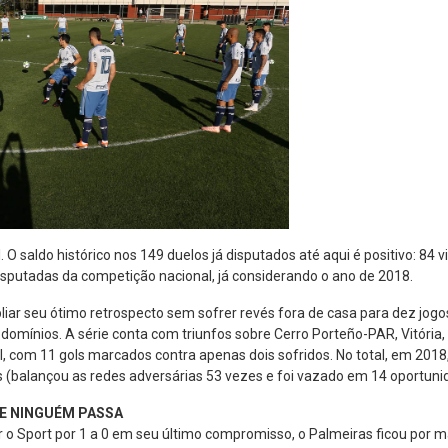
 O saldo histórico nos 149 duelos já disputados até aqui é positivo: 84 
disputadas da competição nacional, já considerando o ano de 2018.
liar seu ótimo retrospecto sem sofrer revés fora de casa para dez jogo
domínios. A série conta com triunfos sobre Cerro Porteño-PAR, Vitória
 com 11 gols marcados contra apenas dois sofridos. No total, em 2018,
s (balançou as redes adversárias 53 vezes e foi vazado em 14 oportuni
E NINGUÉM PASSA
 o Sport por 1 a 0 em seu último compromisso, o Palmeiras ficou por ma