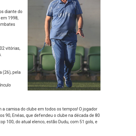
os diante do
s em 1998,
 embates
2 vitórias,
.
 (26), pela
ínculo
om a camisa do clube em todos os tempos! O jogador
anos 90, Enéas, que defendeu o clube na década de 80
 top 100, do atual elenco, estão Dudu, com 51 gols, e