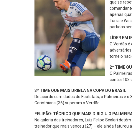
que se repe
comandante 
apenas quat
Turra e Wes
partidas se
LÍDER EM 
O Verdão é 
adversários
torneio naci
2º TIME Q
O Palmeiras
contra 103 d
3º TIME QUE MAIS DRIBLA NA COPA DO BRASIL
De acordo com dados do Footstats, o Palmeiras é o 3º
Corinthians (36) superam o Verdão.
FELIPÃO: TÉCNICO QUE MAIS DIRIGIU O PALMEIR
Na galeria dos treinadores, Luiz Felipe Scolari deté
treinador que mais venceu (27) – ele ainda faturou 