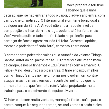
"Você prepara o teu time
sabendo que é uma
decisão, que, se não entrar a todo o vapor, o adversário entra, com
campo cheio, motivado. O Internacional é um time bom, igual a
qualquer um da Série A. Aí você não entra naquele nível de
competição e o Inter domina o jogo, poderia até ter feito mais.
Você vendo aquilo, e tudo que foi falado na preleção, para
começar de forma agressiva, não foi feito. Começou apático,
moroso e poderia ter ficado fora", comentou o treinador.
O comandante palestrino valorizou a atuação do volante Thiago
Santos, autor do gol palmeirense. "Eu pretendia arrumar o meio
de campo, e nós já tínhamos o Edu (Dracena) com o amarelo. O
Felipe (Melo) deu um passo para trás. O time encaixou melhor
com o Thiago Santos no meio. Tomamos o gol em um contra-
ataque, mas no mais tivemos um controle melhor do que no
primeiro tempo, que foi muito ruim", falou, projetando muito
trabalho para o crescimento da equipe alviverde.
"O Inter está com muita vontade, marcação forte e saída para o
contra-ataque. No segundo tempo, neutralizamos a saída e eles