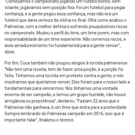
“Começamos o campeonato jogando um futebol bonito, sem
volante, jogávamos sem posição fixa. Foi um futebol para pegar
confiança, e a gente pegou essa confiança, mas não era um
futebol que daria certeza da vitória no final. Olha como acabou o
Palmeiras, com a melhor defesa e sofrendo pouquíssimos riscos
no campeonato. Mudou o perfil do time, um time jovem, mas com
responsabilidade de um time experiente. Não corremos riscos, e
esse amadurecimento foi fundamental para a gente vencer”,
disse.
Por fim, Cuca também não poupou elogios à torcida palmeirense.
“Não tem uma receita, tem de fazer uma junção, e a junção foi
feita. Tínhamos uma torcida em protesto contra a gente, e nós
mostramos que queríamos vencer. Eles foram para o nosso lado e
fundamentais para vencermos. Nós tínhamos uma vontade
enorme de ser campeão, e temos um grupo humilde, não houve
arrogância ou prepotência”, declarou. “Faziam 22 anos que o
Palmeiras não ganhava, é um time que entra para a posteridade.
Sempre lembrarão do Palmeiras campeão em 2016, isso que é
importante falar”, finalizou o técnico.