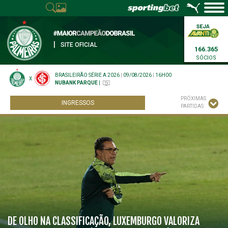
|
SITE OFICIAL
166.365
SÓCIOS
BRASILEIRÃO SÉRIE A 2026
|
09/08/2026
|
16H00
X
NUBANK PARQUE
|
PRÓXIMAS
INGRESSOS
PARTIDAS
DE OLHO NA CLASSIFICAÇÃO, LUXEMBURGO VALORIZA