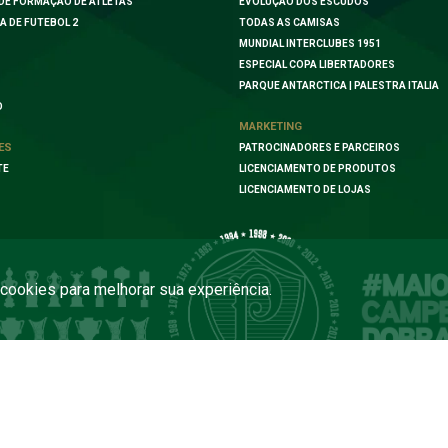
DE FORMAÇÃO DE ATLETAS
EVOLUÇÃO DOS ESCUDOS
A DE FUTEBOL 2
TODAS AS CAMISAS
MUNDIAL INTERCLUBES 1951
ESPECIAL COPA LIBERTADORES
PARQUE ANTARCTICA | PALESTRA ITALIA
O
MARKETING
ES
PATROCINADORES E PARCEIROS
TE
LICENCIAMENTO DE PRODUTOS
LICENCIAMENTO DE LOJAS
a cookies para melhorar sua experiência.
COPYRIGHT 2026 PALMEIRAS. TODOS OS DIREITOS RESERVADOS