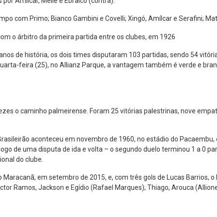
 por Amílcar, Melle e Ebraico (contra).
o com Primo; Bianco Gambini e Covelli; Xingó, Amílcar e Serafini; Mathia
anos de história, os dois times disputaram 103 partidas, sendo 54 vitóri
uarta-feira (25), no Allianz Parque, a vantagem também é verde e branc
ezes o caminho palmeirense. Foram 25 vitórias palestrinas, nove empa
 Brasileirão aconteceu em novembro de 1960, no estádio do Pacaembu, e
jogo de uma disputa de ida e volta – o segundo duelo terminou 1 a 0 pa
ional do clube.
do Maracanã, em setembro de 2015, e, com três gols de Lucas Barrios, o
ctor Ramos, Jackson e Egídio (Rafael Marques); Thiago, Arouca (Allione