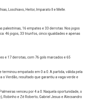
s, Loschiavo, Heitor, Imparato II e Melle.
as palestrinas, 16 empates e 33 derrotas. Nos jogos
a: 46 jogos, 33 triunfos, cinco igualdades e apenas
tes e 17 derrotas, com 76 gols marcados e 65
 terminou empatado em 0 a 0. A partida, válida pela
ra o Verdão, resultado que garantiu a vaga verde e
 Palmeiras venceu por 4 a 0. Naquela oportunidade, o
), Robinho e Zé Roberto; Gabriel Jesus e Alecsandro