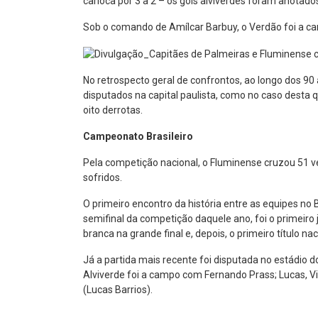
carioca por 3 a 2 – os gols alviverdes foram anotados
Sob o comando de Amílcar Barbuy, o Verdão foi a camp
No retrospecto geral de confrontos, ao longo dos 90 
disputados na capital paulista, como no caso desta q
oito derrotas.
Campeonato Brasileiro
Pela competição nacional, o Fluminense cruzou 51 v
sofridos.
O primeiro encontro da história entre as equipes no
semifinal da competição daquele ano, foi o primeiro 
branca na grande final e, depois, o primeiro título nac
Já a partida mais recente foi disputada no estádio 
Alviverde foi a campo com Fernando Prass; Lucas, Vi
(Lucas Barrios).