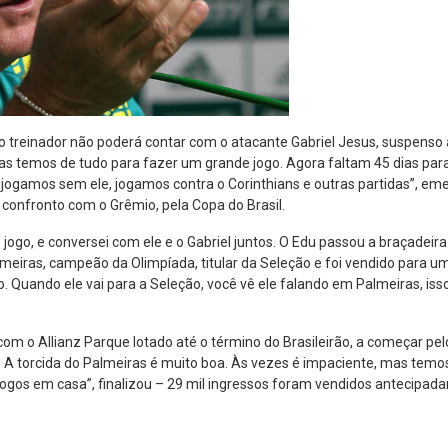
o treinador não poderá contar com o atacante Gabriel Jesus, suspenso 
as temos de tudo para fazer um grande jogo. Agora faltam 45 dias p
Já jogamos sem ele, jogamos contra o Corinthians e outras partidas”, e
confronto com o Grêmio, pela Copa do Brasil.
 jogo, e conversei com ele e o Gabriel juntos. O Edu passou a braçadei
meiras, campeão da Olimpíada, titular da Seleção e foi vendido para u
 Quando ele vai para a Seleção, você vê ele falando em Palmeiras, isso
 com o Allianz Parque lotado até o término do Brasileirão, a começar pe
. A torcida do Palmeiras é muito boa. Às vezes é impaciente, mas temo
ogos em casa”, finalizou – 29 mil ingressos foram vendidos antecipada