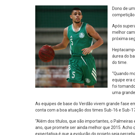
Dono de uma
competição d
Após superar
melhor camp
próxima seg
Heptacampeã
áurea do bas
do time.
“Quando mon
equipe era 
foi tomando
uma grande 
As equipes de base do Verdão vivem grande fase e
conta com a boa atuação dos times Sub-16 e Sub-17 
“Além dos títulos, que são importantes, o Palmeiras
ano, que promete ser ainda melhor que 2015. Acho q
expectativa é que a evolução do projeto seja percebid