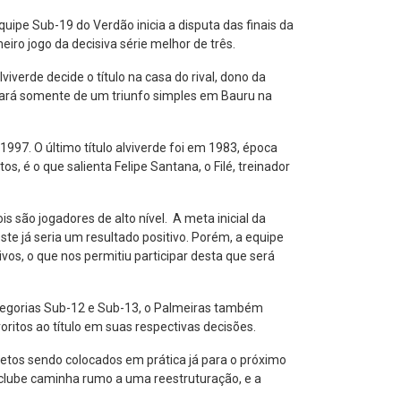
e Sub-19 do Verdão inicia a disputa das finais da
eiro jogo da decisiva série melhor de três.
iverde decide o título na casa do rival, dono da
sará somente de um triunfo simples em Bauru na
997. O último título alviverde foi em 1983, época
, é o que salienta Felipe Santana, o Filé, treinador
são jogadores de alto nível. A meta inicial da
te já seria um resultado positivo. Porém, a equipe
os, o que nos permitiu participar desta que será
tegorias Sub-12 e Sub-13, o Palmeiras também
ritos ao título em suas respectivas decisões.
ojetos sendo colocados em prática já para o próximo
 clube caminha rumo a uma reestruturação, e a