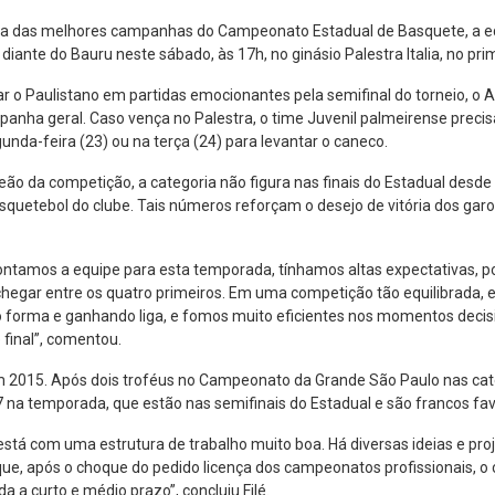
 das melhores campanhas do Campeonato Estadual de Basquete, a equip
iante do Bauru neste sábado, às 17h, no ginásio Palestra Italia, no prim
 o Paulistano em partidas emocionantes pela semifinal do torneio, o Alv
anha geral. Caso vença no Palestra, o time Juvenil palmeirense preci
unda-feira (23) ou na terça (24) para levantar o caneco.
o da competição, a categoria não figura nas finais do Estadual desde 1
quetebol do clube. Tais números reforçam o desejo de vitória dos garotos
tamos a equipe para esta temporada, tínhamos altas expectativas, pois 
chegar entre os quatro primeiros. Em uma competição tão equilibrada, es
 forma e ganhando liga, e fomos muito eficientes nos momentos decisiv
final”, comentou.
m 2015. Após dois troféus no Campeonato da Grande São Paulo nas ca
na temporada, que estão nas semifinais do Estadual e são francos favo
 está com uma estrutura de trabalho muito boa. Há diversas ideias e pr
ue, após o choque do pedido licença dos campeonatos profissionais, o
a a curto e médio prazo”, concluiu Filé.