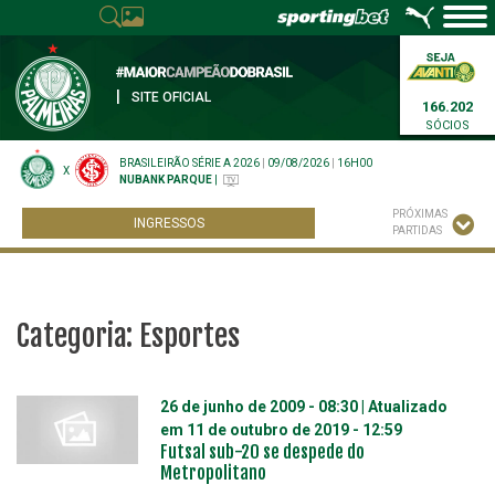
|
SITE OFICIAL
166.202
SÓCIOS
BRASILEIRÃO SÉRIE A 2026
|
09/08/2026
|
16H00
X
NUBANK PARQUE
|
PRÓXIMAS
INGRESSOS
PARTIDAS
Categoria:
Esportes
26 de junho de 2009 - 08:30
| Atualizado
em
11 de outubro de 2019 - 12:59
Futsal sub-20 se despede do
Metropolitano