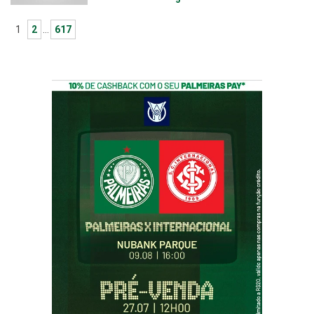
1
2
…
617