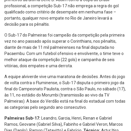
profissional, a competição Sub-17 não emprega a regra do gol
qualificado como critério de desempate em nenhuma fase –
portanto, qualquer novo empate no Rio de Janeiro levará a
decisão para os pênaltis.
O Sub-17 do Palmeiras foi campeão da competição pela primeira
vez no ano passado após superar o Corinthians, nos pênaltis,
diante de mais de 11 mil palmeirenses na final disputada no
Pacaembu. Com um futebol ofensivo e envolvente, o time teve o
melhor ataque da competição (22 gols) e campanha de seis
vitórias, dois empates e uma derrota.
A equipe alviverde vive uma maratona de decisões. Antes do jogo
de volta contra o Fluminense, o Sub-17 disputa o primeiro jogo da
final do Campeonato Paulista, contra o São Paulo, no sábado (17),
às 11, no estádio do Morumbi (transmissão ao vivo da TV
Palmeiras). A base do Verdão está na final do estadual com todas
as categorias pelo segundo ano consecutivo.
Palmeiras Sub-17:
Leandro; Garcia, Henri, Renan e Gabriel
Ramos; Geovane (Gabriel Silva), Fabinho e Gabriel Veron; Marcos
Dias (Danilo), Ramon (Tatavitto) e Fabrício.
Técnico:
Artur Itiro.