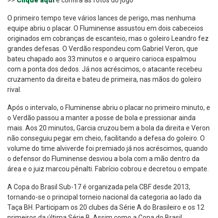
>>
Clique aqui
e confira as fotos do jogo
O primeiro tempo teve vários lances de perigo, mas nenhuma
equipe abriu o placar. O Fluminense assustou em dois cabeceios
originados em cobranças de escanteio, mas o goleiro Leandro fez
grandes defesas. O Verdão respondeu com Gabriel Veron, que
bateu chapado aos 33 minutos e o arqueiro carioca espalmou
com a ponta dos dedos. Já nos acréscimos, o atacante recebeu
cruzamento da direita e bateu de primeira, nas mãos do goleiro
rival.
Após o intervalo, o Fluminense abriu o placar no primeiro minuto, e
o Verdão passou a manter a posse de bola e pressionar ainda
mais. Aos 20 minutos, Garcia cruzou bem a bola da direita e Veron
não conseguiu pegar em cheio, facilitando a defesa do goleiro. O
volume do time alviverde foi premiado já nos acréscimos, quando
o defensor do Fluminense desviou a bola com a mão dentro da
área e o juiz marcou pênalti. Fabrício cobrou e decretou o empate.
A Copa do Brasil Sub-17 é organizada pela CBF desde 2013,
tornando-se o principal torneio nacional da categoria ao lado da
Taça BH. Participam os 20 clubes da Série A do Brasileiro e os 12
primeiros da última Série B. Assim como a Copa do Brasil