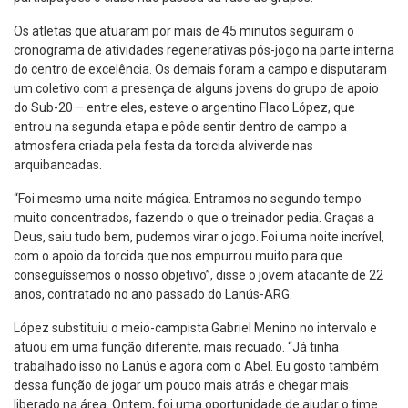
Os atletas que atuaram por mais de 45 minutos seguiram o
cronograma de atividades regenerativas pós-jogo na parte interna
do centro de excelência. Os demais foram a campo e disputaram
um coletivo com a presença de alguns jovens do grupo de apoio
do Sub-20 – entre eles, esteve o argentino Flaco López, que
entrou na segunda etapa e pôde sentir dentro de campo a
atmosfera criada pela festa da torcida alviverde nas
arquibancadas.
“Foi mesmo uma noite mágica. Entramos no segundo tempo
muito concentrados, fazendo o que o treinador pedia. Graças a
Deus, saiu tudo bem, pudemos virar o jogo. Foi uma noite incrível,
com o apoio da torcida que nos empurrou muito para que
conseguíssemos o nosso objetivo”, disse o jovem atacante de 22
anos, contratado no ano passado do Lanús-ARG.
López substituiu o meio-campista Gabriel Menino no intervalo e
atuou em uma função diferente, mais recuado. “Já tinha
trabalhado isso no Lanús e agora com o Abel. Eu gosto também
dessa função de jogar um pouco mais atrás e chegar mais
liberado na área. Ontem, foi uma oportunidade de ajudar o time