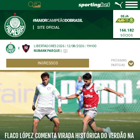
|
SITE OFICIAL
166.182
SÓCIOS
LIBERTADORES 2026
|
12/08/2026
|
19H00
X
NUBANK PARQUE
|
PRÓXIMAS
INGRESSOS
PARTIDAS
FLACO LÓPEZ COMENTA VIRADA HISTÓRICA DO VERDÃO NA