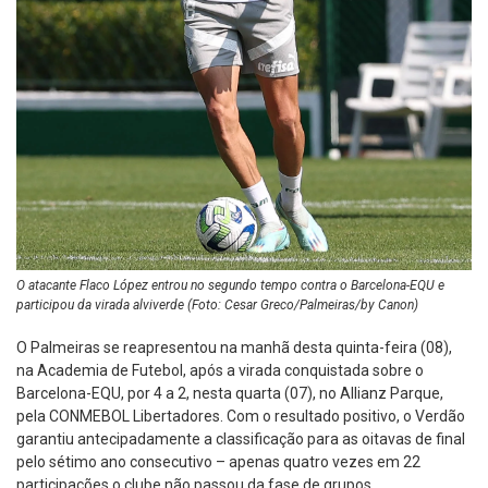
O atacante Flaco López entrou no segundo tempo contra o Barcelona-EQU e
participou da virada alviverde (Foto: Cesar Greco/Palmeiras/by Canon)
O Palmeiras se reapresentou na manhã desta quinta-feira (08),
na Academia de Futebol, após a virada conquistada sobre o
Barcelona-EQU, por 4 a 2, nesta quarta (07), no Allianz Parque,
pela CONMEBOL Libertadores. Com o resultado positivo, o Verdão
garantiu antecipadamente a classificação para as oitavas de final
pelo sétimo ano consecutivo – apenas quatro vezes em 22
participações o clube não passou da fase de grupos.