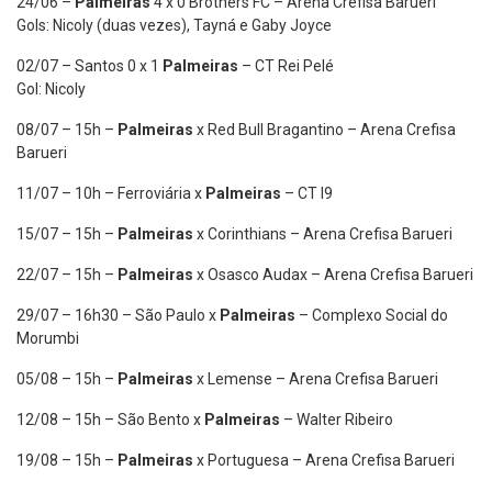
24/06 –
Palmeiras
4 x 0 Brothers FC – Arena Crefisa Barueri
Gols: Nicoly (duas vezes), Tayná e Gaby Joyce
02/07 – Santos 0 x 1
Palmeiras
– CT Rei Pelé
Gol: Nicoly
08/07 – 15h –
Palmeiras
x Red Bull Bragantino – Arena Crefisa
Barueri
11/07 – 10h – Ferroviária x
Palmeiras
– CT I9
15/07 – 15h –
Palmeiras
x Corinthians – Arena Crefisa Barueri
22/07 – 15h –
Palmeiras
x Osasco Audax – Arena Crefisa Barueri
29/07 – 16h30 – São Paulo x
Palmeiras
– Complexo Social do
Morumbi
05/08 – 15h –
Palmeiras
x Lemense – Arena Crefisa Barueri
12/08 – 15h – São Bento x
Palmeiras
– Walter Ribeiro
19/08 – 15h –
Palmeiras
x Portuguesa – Arena Crefisa Barueri