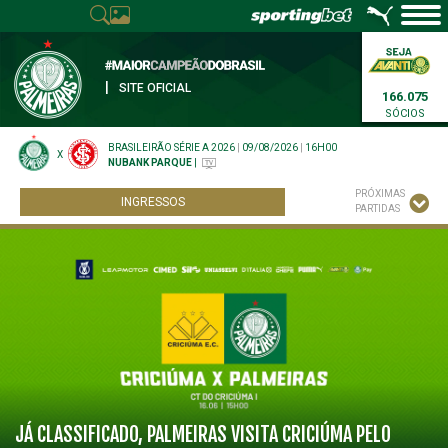
|
SITE OFICIAL
166.075
SÓCIOS
BRASILEIRÃO SÉRIE A 2026
|
09/08/2026
|
16H00
X
NUBANK PARQUE
|
PRÓXIMAS
INGRESSOS
PARTIDAS
JÁ CLASSIFICADO, PALMEIRAS VISITA CRICIÚMA PELO