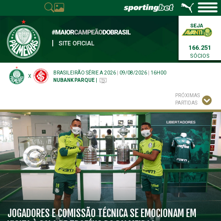
|
SITE OFICIAL
166.251
SÓCIOS
BRASILEIRÃO SÉRIE A 2026
|
09/08/2026
|
16H00
X
NUBANK PARQUE
|
PRÓXIMAS
PARTIDAS
JOGADORES E COMISSÃO TÉCNICA SE EMOCIONAM EM