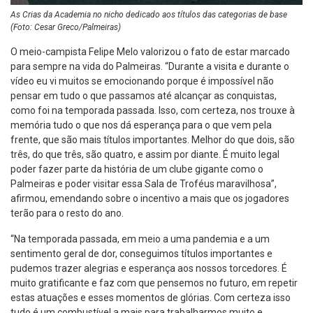
As Crias da Academia no nicho dedicado aos títulos das categorias de base
(Foto: Cesar Greco/Palmeiras)
O meio-campista Felipe Melo valorizou o fato de estar marcado
para sempre na vida do Palmeiras. “Durante a visita e durante o
vídeo eu vi muitos se emocionando porque é impossível não
pensar em tudo o que passamos até alcançar as conquistas,
como foi na temporada passada. Isso, com certeza, nos trouxe à
memória tudo o que nos dá esperança para o que vem pela
frente, que são mais títulos importantes. Melhor do que dois, são
três, do que três, são quatro, e assim por diante. É muito legal
poder fazer parte da história de um clube gigante como o
Palmeiras e poder visitar essa Sala de Troféus maravilhosa”,
afirmou, emendando sobre o incentivo a mais que os jogadores
terão para o resto do ano.
“Na temporada passada, em meio a uma pandemia e a um
sentimento geral de dor, conseguimos títulos importantes e
pudemos trazer alegrias e esperança aos nossos torcedores. É
muito gratificante e faz com que pensemos no futuro, em repetir
estas atuações e esses momentos de glórias. Com certeza isso
tudo é um combustível a mais para trabalharmos muito e