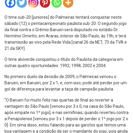
O time sub-20 [juniores] do Palmeiras tentará conquistar neste
sábado (12) o pentacampeonato paulista sub-20. O segundo jogo
da final contra o Grêmio Barueri será disputado no estádio Dr.
Hermínio Ometto, em Araras, interior de São Paulo, às 19h, e terá
transmissão ao vivo pela Rede Vida [canal 26 da NET, 73 da TVA e
21 da SKY].
O time alviverde conquistou o título do Paulista da categoria em
outras quatro oportunidades: 1992, 1998, 2002 e 2004.
No primeiro duelo da decisão de 2009, o Palmeiras venceu o
Barueri, em Barueri, por 2 x 1, e, com isso, pode até perder por um
gol de diferença para levantar a taça de campeão paulista.
“O Barueri foi muito feliz nas quartas de final ao reverter a
vantagem do São Paulo [venceu por 3 x 0, na casa do São Paulo,
após empate no 1º jogo], e nas semifinais, quando reverteu contra
a Penapolense [venceu por 3 x 1 depois de perder o 1º jogo por 2 x
0]. Em cima disso, estou falando para ao garotos que temos uma
boa vantagem e a condição de ser o mandante do jogo, pois ainda