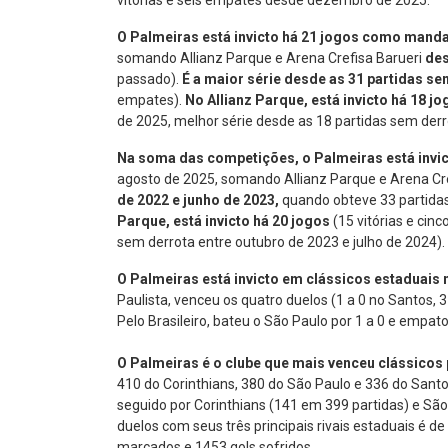
vitórias e seis empates desde dezembro de 2025.
O Palmeiras está invicto há 21 jogos como mand
somando Allianz Parque e Arena Crefisa Barueri
des
passado).
É a maior série desde as 31 partidas s
empates).
No Allianz Parque, está invicto há 18 
de 2025, melhor série desde as 18 partidas sem derr
Na soma das competições, o Palmeiras está invi
agosto de 2025, somando Allianz Parque e Arena Cre
de 2022 e junho de 2023,
quando obteve 33 partidas 
Parque, está invicto há 20 jogos
(15 vitórias e ci
sem derrota entre outubro de 2023 e julho de 2024).
O Palmeiras está invicto em clássicos estaduais 
Paulista, venceu os quatro duelos (1 a 0 no Santos, 3
Pelo Brasileiro, bateu o São Paulo por 1 a 0 e empat
O Palmeiras é o clube que mais venceu clássicos 
410 do Corinthians, 380 do São Paulo e 336 do Sant
seguido por Corinthians (141 em 399 partidas) e Sã
duelos com seus três principais rivais estaduais é de
marcados e 1453 gols sofridos.