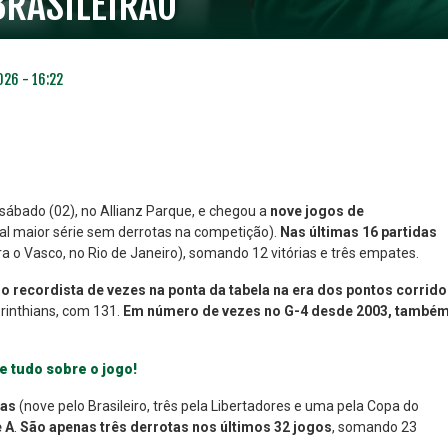
BRASILEIRÃO
026 - 16:22
sábado (02), no Allianz Parque, e chegou a
nove jogos de
ual maior série sem derrotas na competição).
Nas últimas 16 partidas
a o Vasco, no Rio de Janeiro), somando 12 vitórias e três empates.
NO ESPECIAL
PLANO PRATA SUPERIOR
23
85
é o recordista de vezes na ponta da tabela na era dos pontos corrido
R$
,01
R$
,52
rinthians, com 131.
Em número de vezes no G-4 desde 2003, també
 e tudo sobre o jogo!
das
(nove pelo Brasileiro, três pela Libertadores e uma pela Copa do
e A
.
São apenas três derrotas nos últimos 32 jogos
, somando 23