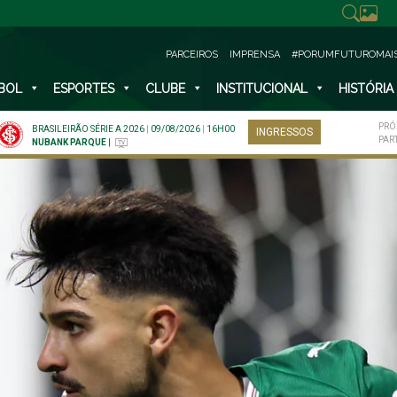
PARCEIROS
IMPRENSA
#PORUMFUTUROMAI
BOL
ESPORTES
CLUBE
INSTITUCIONAL
HISTÓRIA
PRÓ
BRASILEIRÃO SÉRIE A 2026
|
09/08/2026
|
16H00
INGRESSOS
PAR
NUBANK PARQUE
|