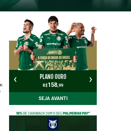
‹
›
PLANO OURO
PL
158
s:
R$
,99
m
SEJA AVANTI