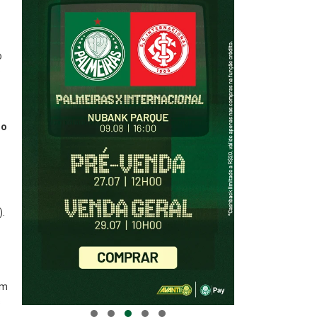
o
o
ho
).
em
s