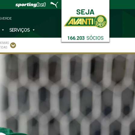
SVERDE
SERVIÇOS
166.203
SÓCIOS
XIMAS
TIDAS