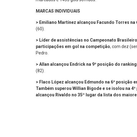
MARCAS INDIVIDUAIS
> Emiliano Martínez alcançou Facundo Torres na 
(60).
> Líder de assistências no Campeonato Brasileir
participações em gol na competição
,
com
dez (se
Pedro.
> Allan alcançou Endrick na 9ª posição do ranki
(82).
> Flaco López alcançou Edmundo na 6ª posição en
Também superou Willian Bigode e se isolou na 4ª
alcançou Rivaldo no 35º lugar da lista dos maiores