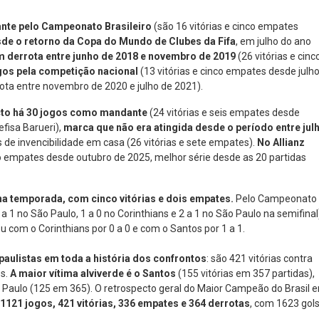
ante pelo Campeonato Brasileiro
(são 16 vitórias e cinco empates
de o retorno da Copa do Mundo de Clubes da Fifa
, em julho do ano
em derrota entre junho de 2018 e novembro de 2019
(26 vitórias e cinc
jogos pela competição nacional
(13 vitórias e cinco empates desde julh
ota entre novembro de 2020 e julho de 2021).
cto há 30 jogos como mandante
(24 vitórias e seis empates desde
fisa Barueri),
marca que não era atingida desde o período entre jul
de invencibilidade em casa (26 vitórias e sete empates).
No Allianz
nco empates desde outubro de 2025, melhor série desde as 20 partidas
na temporada, com cinco vitórias e dois empates.
Pelo Campeonato
 a 1 no São Paulo, 1 a 0 no Corinthians e 2 a 1 no São Paulo na semifinal
ou com o Corinthians por 0 a 0 e com o Santos por 1 a 1.
paulistas em toda a história dos confrontos
: são 421 vitórias contra
os.
A maior vítima alviverde é o Santos
(155 vitórias em 357 partidas),
o Paulo (125 em 365).
O retrospecto geral do Maior Campeão do Brasil 
1121 jogos, 421 vitórias, 336 empates e 364 derrotas
, com 1623 gol