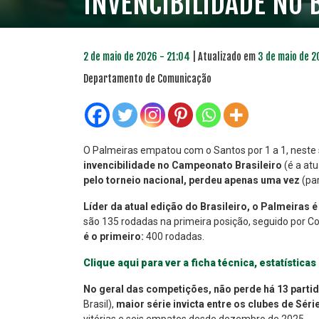
INVENCIBILIDADE NO 
2 de maio de 2026 - 21:04
| Atualizado em
3 de maio de 2
Departamento de Comunicação
O Palmeiras empatou com o Santos por 1 a 1, neste 
invencibilidade no Campeonato Brasileiro
(é a at
pelo torneio nacional, perdeu apenas uma vez
(par
PLANO PRATA
PLA
46
Líder da atual edição do Brasileiro, o Palmeiras 
R$
,04
são 135 rodadas na primeira posição, seguido por Co
é o primeiro:
400 rodadas.
Clique aqui para ver a ficha técnica, estatísticas
No geral das competições, não perde há 13 parti
Brasil),
maior série invicta entre os clubes de Séri