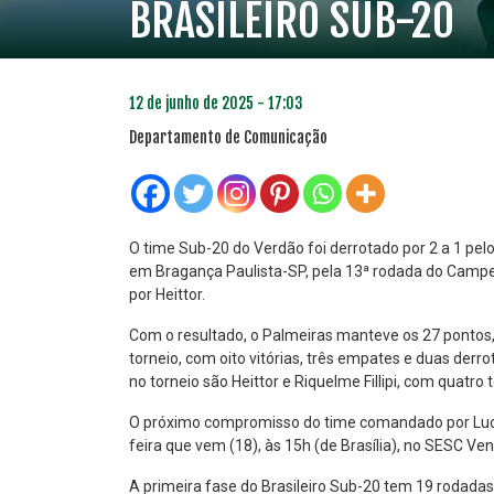
BRASILEIRO SUB-20
12 de junho de 2025 - 17:03
Departamento de Comunicação
O time Sub-20 do Verdão foi derrotado por 2 a 1 pelo 
em Bragança Paulista-SP, pela 13ª rodada do Campeo
por Heittor.
PLANO PRATA
PLA
46
Com o resultado, o Palmeiras manteve os 27 pontos, n
R$
,04
torneio, com oito vitórias, três empates e duas derr
no torneio são Heittor e Riquelme Fillipi, com quatro 
O próximo compromisso do time comandado por Lucas
feira que vem (18), às 15h (de Brasília), no SESC V
A primeira fase do Brasileiro Sub-20 tem 19 rodadas