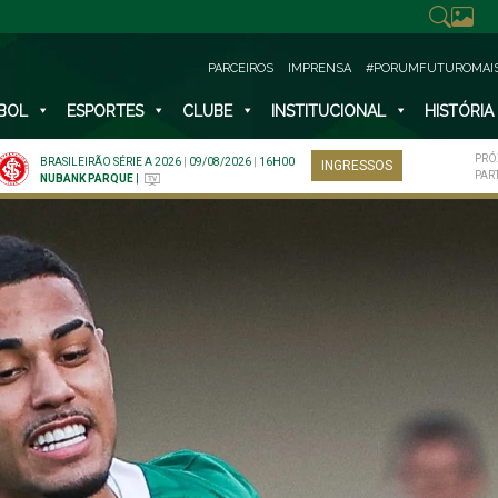
PARCEIROS
IMPRENSA
#PORUMFUTUROMAI
BOL
ESPORTES
CLUBE
INSTITUCIONAL
HISTÓRIA
PRÓ
BRASILEIRÃO SÉRIE A 2026
|
09/08/2026
|
16H00
INGRESSOS
PAR
NUBANK PARQUE
|