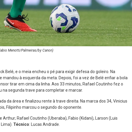
 Fabio Menotti/Palmeiras/by Canon)
ck Belé, e o meia encheu o pé para exigir defesa do goleiro. Na
 e mandou à esquerda da meta. Depois, foi a vez de Belé enfiar a bola
efensor tirar em cima da linha. Aos 33 minutos, Rafael Coutinho fez o
eu na segunda trave para completar e marcar.
 da área e finalizou rente à trave direita. Na marca dos 34, Vinicius
is, Filipinho marcou o segundo do oponente.
e Arthur; Rafael Coutinho (Uberaba), Fabio (Kidani), Larson (Luis
n Lima).
Técnico
: Lucas Andrade.