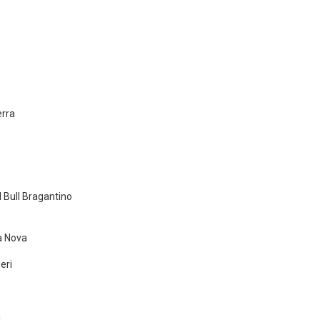
rra
 Bull Bragantino
a Nova
eri
i