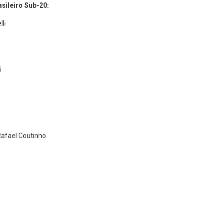
sileiro Sub-20:
li
i
 Rafael Coutinho