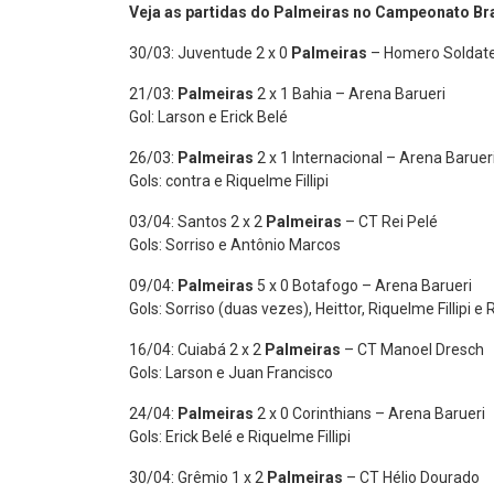
Veja as par
tidas do Palmeiras no Campeonato Bra
30/03: Juventude 2 x 0
Palmeiras
– Homero Soldatel
21/03:
Palmeiras
2 x 1 Bahia – Arena Barueri
Gol: Larson e Erick Belé
26/03:
Palmeiras
2 x 1 Internacional – Arena Baruer
Gols: contra e Riquelme Fillipi
03/04: Santos 2 x 2
Palmeiras
– CT Rei Pelé
Gols: Sorriso e Antônio Marcos
09/04:
Palmeiras
5 x 0 Botafogo – Arena Barueri
Gols: Sorriso (duas vezes), Heittor, Riquelme Fillipi e
16/04: Cuiabá 2 x 2
Palmeiras
– CT Manoel Dresch
Gols: Larson e Juan Francisco
24/04:
Palmeiras
2 x 0 Corinthians – Arena Barueri
Gols: Erick Belé e Riquelme Fillipi
30/04: Grêmio 1 x 2
Palmeiras
– CT Hélio Dourado