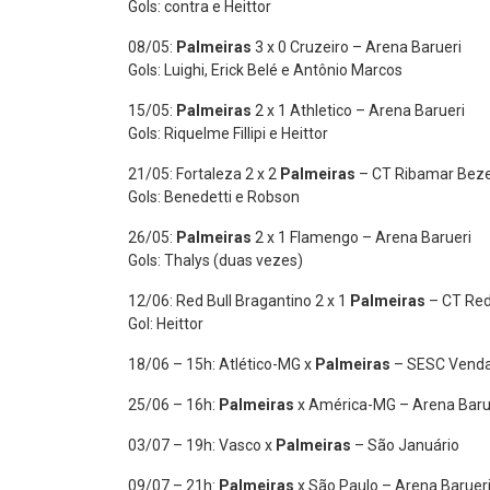
Gols: contra e Heittor
08/05:
Palmeiras
3 x 0 Cruzeiro – Arena Barueri
Gols: Luighi, Erick Belé e Antônio Marcos
15/05:
Palmeiras
2 x 1 Athletico – Arena Barueri
Gols: Riquelme Fillipi e Heittor
21/05: Fortaleza 2 x 2
Palmeiras
– CT Ribamar Beze
Gols: Benedetti e Robson
26/05:
Palmeiras
2 x 1 Flamengo – Arena Barueri
Gols: Thalys (duas vezes)
12/06: Red Bull Bragantino 2 x 1
Palmeiras
– CT Red
Gol: Heittor
18/06 – 15h: Atlético-MG x
Palmeiras
– SESC Vend
25/06 – 16h:
Palmeiras
x América-MG – Arena Baru
03/07 – 19h: Vasco x
Palmeiras
– São Januário
09/07 – 21h:
Palmeiras
x São Paulo – Arena Baruer