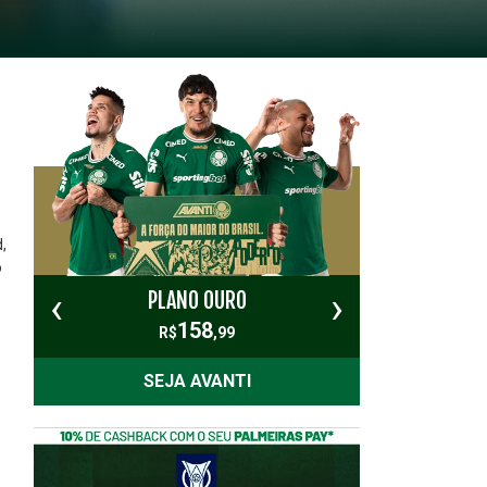
,
o
‹
›
PLANO OURO
PL
158
R$
,99
SEJA AVANTI