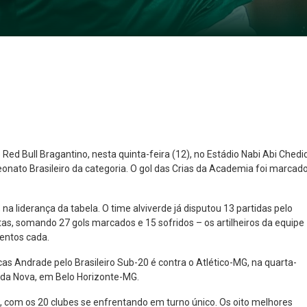
Red Bull Bragantino, nesta quinta-feira (12), no Estádio Nabi Abi Chedid
nato Brasileiro da categoria. O gol das Crias da Academia foi marcad
NO ESPECIAL
PLANO PRATA SUPERIOR
23
85
a liderança da tabela. O time alviverde já disputou 13 partidas pelo
R$
,01
R$
,52
otas, somando 27 gols marcados e 15 sofridos – os artilheiros da equipe
tentos cada.
 Andrade pelo Brasileiro Sub-20 é contra o Atlético-MG, na quarta-
enda Nova, em Belo Horizonte-MG.
, com os 20 clubes se enfrentando em turno único. Os oito melhores