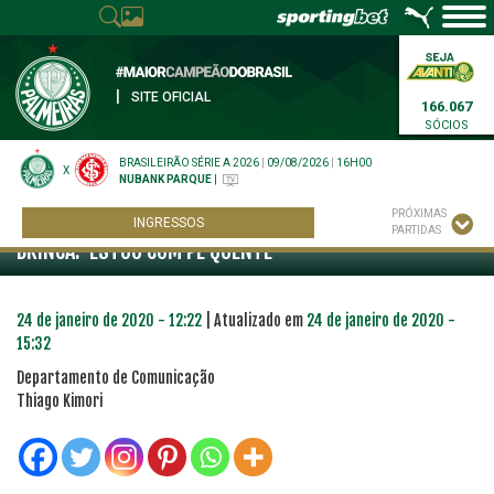
|
SITE OFICIAL
166.067
SÓCIOS
BRASILEIRÃO SÉRIE A 2026
|
09/08/2026
|
16H00
X
NUBANK PARQUE
|
PRÓXIMAS
MARCOS ROCHA CELEBRA GOL EM 4 A 0 SOBRE ITUANO E
INGRESSOS
PARTIDAS
BRINCA: ‘ESTOU COM PÉ QUENTE’
24 de janeiro de 2020 - 12:22
| Atualizado em
24 de janeiro de 2020 -
15:32
Departamento de Comunicação
Thiago Kimori