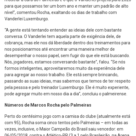
para que possamos ter um bom ano e manter um padrão de alto
nível”, comentou Rocha, exaltando os dias de trabalho com
Vanderlei Luxemburgo.
“A gente está tentando entender as ideias dele com bastante
conversa. O Vanderlei tem aquela parte de exigência dele, de
cobrança, mas ele nos dá liberdade dentro dos treinamentos para
nos posicionarmos até encontrar uma maneira melhor de
desempenhar o nosso papel, sem fugir do que ele está buscando.
Nós, jogadores, estamos conversando bastante”, falou. “Se nós
formos inteligentes, aproveitaremos muito da experiência dele
para agregar ao nosso trabalho. Ele está sempre brincando,
passando as suas ideias, mas sabemos que temos de ter respeito
pela pessoa e pelo treinador Luxemburgo. Ele é muito experiente,
pode agregar muito em nosso dia a dia”, concluiu o palmeirense.
Números de Marcos Rocha pelo Palmeiras
Perto do centésimo jogo com a camisa do clube (atualmente está
com 95), Rocha soma cinco tentos pelo Palmeiras – em todas as
vezes, inclusive, o Maior Campeão do Brasil saiu vencedor: em
06/05/2018, contra o Atlético-PR (3 a 1 pelo Brasileirão, na Arena