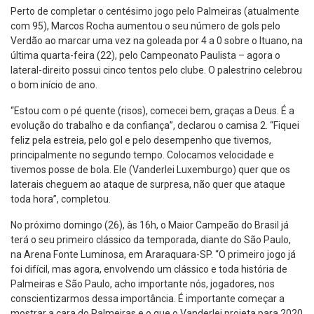
Perto de completar o centésimo jogo pelo Palmeiras (atualmente
com 95), Marcos Rocha aumentou o seu número de gols pelo
Verdão ao marcar uma vez na goleada por 4 a 0 sobre o Ituano, na
última quarta-feira (22), pelo Campeonato Paulista – agora o
lateral-direito possui cinco tentos pelo clube. O palestrino celebrou
o bom início de ano.
“Estou com o pé quente (risos), comecei bem, graças a Deus. É a
evolução do trabalho e da confiança”, declarou o camisa 2. “Fiquei
feliz pela estreia, pelo gol e pelo desempenho que tivemos,
principalmente no segundo tempo. Colocamos velocidade e
tivemos posse de bola. Ele (Vanderlei Luxemburgo) quer que os
laterais cheguem ao ataque de surpresa, não quer que ataque
toda hora”, completou.
No próximo domingo (26), às 16h, o Maior Campeão do Brasil já
terá o seu primeiro clássico da temporada, diante do São Paulo,
na Arena Fonte Luminosa, em Araraquara-SP. “O primeiro jogo já
foi difícil, mas agora, envolvendo um clássico e toda história de
Palmeiras e São Paulo, acho importante nós, jogadores, nos
conscientizarmos dessa importância. É importante começar a
mostrar a cara do Palmeiras e o que o Vanderlei projeta para 2020