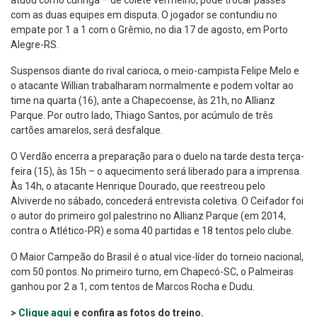
atuou como curinga – de colete vermelho, pôde trocar passes
com as duas equipes em disputa. O jogador se contundiu no
empate por 1 a 1 com o Grêmio, no dia 17 de agosto, em Porto
Alegre-RS.
Suspensos diante do rival carioca, o meio-campista Felipe Melo e
o atacante Willian trabalharam normalmente e podem voltar ao
time na quarta (16), ante a Chapecoense, às 21h, no Allianz
Parque. Por outro lado, Thiago Santos, por acúmulo de três
cartões amarelos, será desfalque.
O Verdão encerra a preparação para o duelo na tarde desta terça-
feira (15), às 15h – o aquecimento será liberado para a imprensa.
Às 14h, o atacante Henrique Dourado, que reestreou pelo
Alviverde no sábado, concederá entrevista coletiva. O Ceifador foi
o autor do primeiro gol palestrino no Allianz Parque (em 2014,
contra o Atlético-PR) e soma 40 partidas e 18 tentos pelo clube.
O Maior Campeão do Brasil é o atual vice-líder do torneio nacional,
com 50 pontos. No primeiro turno, em Chapecó-SC, o Palmeiras
ganhou por 2 a 1, com tentos de Marcos Rocha e Dudu.
>
Clique aqui
e confira as fotos do treino.