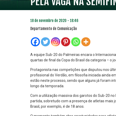
PELA VAGA NA SEMIFI
18 de novembro de 2020 - 18:46
Departamento de Comunicação
A equipe Sub-20 do Palmeiras encara o Internacional 
quartas de final da Copa do Brasil da categoria – o 
PLANO PRATA
PLA
Protagonista nas competições que disputou nos últi
46
profissional do Verdão, em filosofia iniciada ainda e
R$
,04
estão neste processo, sendo que alguns já foram inte
longo da temporada.
Com a utilização massiva dos garotos do Sub-20 no 
partida, sobretudo com a presença de atletas mais j
Brasil, por exemplo, é de 18 anos.