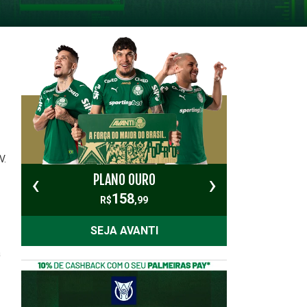
V.
‹
›
PLANO OURO
PL
158
R$
,99
SEJA AVANTI
a