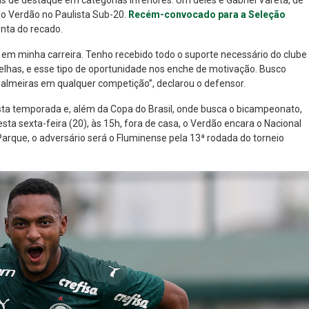
de destaque em categorias inferiores. Um deles é Gabriel Vareta, de
do Verdão no Paulista Sub-20.
Recém-convocado para a Seleção
nta do recado.
 em minha carreira. Tenho recebido todo o suporte necessário do clube
velhas, e esse tipo de oportunidade nos enche de motivação. Busco
almeiras em qualquer competição”, declarou o defensor.
sta temporada e, além da Copa do Brasil, onde busca o bicampeonato,
sta sexta-feira (20), às 15h, fora de casa, o Verdão encara o Nacional
 Parque, o adversário será o Fluminense pela 13ª rodada do torneio