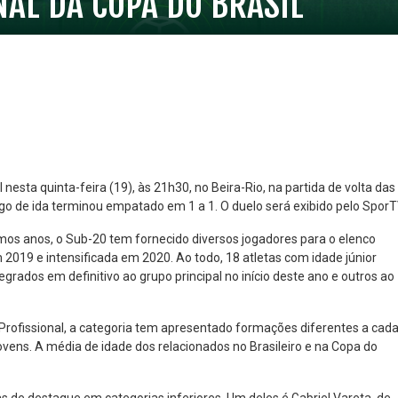
NAL DA COPA DO BRASIL
nesta quinta-feira (19), às 21h30, no Beira-Rio, na partida de volta das
jogo de ida terminou empatado em 1 a 1. O duelo será exibido pelo SporT
NO ESPECIAL
PLANO PRATA SUPERIOR
mos anos, o Sub-20 tem fornecido diversos jogadores para o elenco
23
85
m 2019 e intensificada em 2020. Ao todo, 18 atletas com idade júnior
R$
,01
R$
,52
grados em definitivo ao grupo principal no início deste ano e outros ao
Profissional, a categoria tem apresentado formações diferentes a cad
ovens. A média de idade dos relacionados no Brasileiro e na Copa do