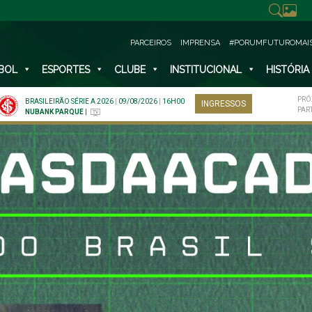
PARCEIROS
IMPRENSA
#PORUMFUTUROMAI
BOL
ESPORTES
CLUBE
INSTITUCIONAL
HISTÓRIA
PRÓ
BRASILEIRÃO SÉRIE A 2026
|
09/08/2026
|
16H00
INGRESSOS
PAR
NUBANK PARQUE
|