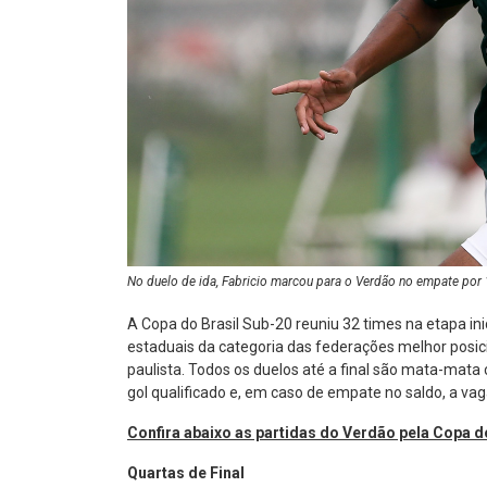
No duelo de ida, Fabricio marcou para o Verdão no empate por 1
A Copa do Brasil Sub-20 reuniu 32 times na etapa in
estaduais da categoria das federações melhor posi
paulista. Todos os duelos até a final são mata-mata c
gol qualificado e, em caso de empate no saldo, a vag
Confira abaixo as partidas do Verdão pela Copa d
Quartas de Final