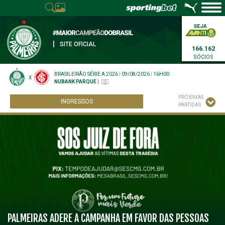
|
SITE OFICIAL
166.162
SÓCIOS
BRASILEIRÃO SÉRIE A 2026
|
09/08/2026
|
16H00
X
NUBANK PARQUE
|
PRÓXIMAS
INGRESSOS
PARTIDAS
PALMEIRAS ADERE A CAMPANHA EM FAVOR DAS PESSOAS