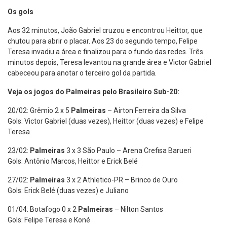
Os gols
Aos 32 minutos, João Gabriel cruzou e encontrou Heittor, que
chutou para abrir o placar. Aos 23 do segundo tempo, Felipe
Teresa invadiu a área e finalizou para o fundo das redes. Três
minutos depois, Teresa levantou na grande área e Victor Gabriel
cabeceou para anotar o terceiro gol da partida.
Veja os jogos do Palmeiras pelo Brasileiro Sub-20:
20/02: Grêmio 2 x 5
Palmeiras
– Airton Ferreira da Silva
Gols: Victor Gabriel (duas vezes), Heittor (duas vezes) e Felipe
Teresa
23/02:
Palmeiras
3 x 3 São Paulo – Arena Crefisa Barueri
Gols: Antônio Marcos, Heittor e Erick Belé
27/02:
Palmeiras
3 x 2 Athletico-PR – Brinco de Ouro
Gols: Erick Belé (duas vezes) e Juliano
01/04: Botafogo 0 x 2
Palmeiras
– Nilton Santos
Gols: Felipe Teresa e Koné