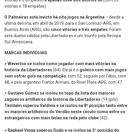
vitórias e 6 empates)
e apenas nove dos últimos 60
(com 33
vitórias e 18 empates).
O Palmeiras está invicto há oito jogos na Argentina
– desde a
última derrota, em abril de 2019, para o San Lorenzo-ARG, em
Buenos Aires (ARG), são
cinco vitórias e três empates
. Foram
sete duelos válidos pela Libertadores e um triunfo pela Recopa
Sul-Americana.
MARCAS INDIVIDUAIS
>
Weverton se isolou como jogador com mais vitórias na
história da Libertadores
(64). Ele já é o
goleiro com mais jogos
sem sofrer gols na competição
, com 52, seguido por Fábio, com
48, e pelo argentino Franco Armani, do River Plate-ARG, com 47.
> Gustavo Gómez se isolou no topo da lista dos maiores
zagueiros artilheiros da história da Libertadores
(14 gols).
Também
superou Valdivia e se isolou na 8ª posição tanto entre
os maiores artilheiros do Verdão neste século como entre os
estrangeiros com mais bolas na rede pelo clube
(42).
> Raphael Veiga superou Dudu e se isolou na 3ª posição do