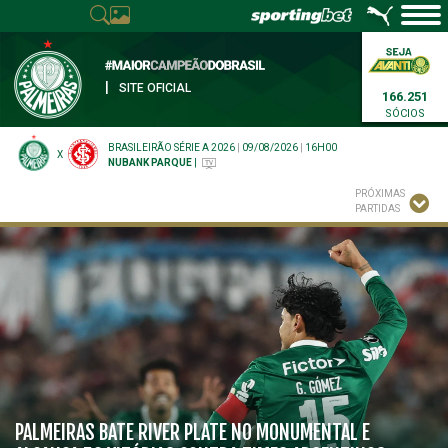
|
SITE OFICIAL
166.251
SÓCIOS
BRASILEIRÃO SÉRIE A 2026
|
09/08/2026
|
16H00
X
NUBANK PARQUE
|
PRÓXIMAS
PARTIDAS
PALMEIRAS BATE RIVER PLATE NO MONUMENTAL E