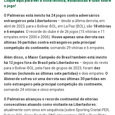
Clique aqui para ver a ficha técnica, estatísticas e tudo sobre
o jogo!
O Palmeiras está invicto há 24 jogos contra adversários
estrangeiros pela Libertadores
– desde a última derrota, em
abril de 2023, para o Bolívar-BOL, em La Paz (BOL), são
18 vitórias
e 6 empates
. O recorde do clube é de 26 jogos (15 vitórias e 11
empates entre 2000 e 2006).
Houve apenas uma derrota nas
últimas 36 partidas contra estrangeiros pela principal
competição do continente
, somando 29 vitórias e 6 empates.
Além disso, o Maior Campeão do Brasil também está invicto
há 12 jogos fora do Brasil pela Libertadores
– depois do revés
para o Bolívar-BOL, pela fase de grupos de 2023, foram
dez
vitórias (incluindo as últimas sete partidas)
e dois empates.
O
Alviverde sofreu só uma derrota nas últimas 30 partidas em
solo estrangeiro pela principal competição do continente
,
somando 24 vitórias e cinco empates.
O Palmeiras alcançou o recorde continental de vitórias
consecutivas atuando como visitante na Libertadores:
atualmente com cinco em sequência (sobre Sporting Cristal-PER,