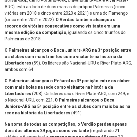
Bolívar-BOL, Cerro Porteño-PAR, Universitario-PER e River Plate-
ARG), está ao lado de duas marcas do próprio Palmeiras (cinco
vitórias em 2018 e cinco entre 2020 e 2021) e uma do Flamengo
(cinco entre 2021 e 2022).
O Verdão também alcançou o
recorde de vitórias consecutivas como visitante em uma
mesma edição da competição
, igualando os cinco triunfos do
Palmeiras de 2018.
O Palmeiras alcançou o Boca Juniors-ARG na 3ª posição entre
os clubes com mais triunfos como visitante na história da
Libertadores
(59). Os líderes são Nacional-URU e River Plate-ARG,
ambos com 64.
O Palmeiras alcançou o Peñarol na 3ª posição entre os clubes
com mais bolas na rede como visitante na história da
Libertadores
(208). Os líderes são o River Plate-ARG, com 249, e
o Nacional-URU, com 221.
O Palmeiras alcançou o Boca
Juniors-ARG na 5ª posição entre os clubes com mais bolas na
rede na história da Libertadores
(491).
Na soma de todas as competições, o Verdão perdeu apenas
dois dos últimos 29 jogos como visitante
(registrando 21