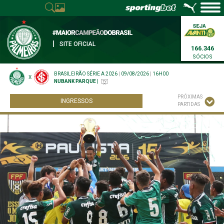
|
SITE OFICIAL
166.346
SÓCIOS
BRASILEIRÃO SÉRIE A 2026
|
09/08/2026
|
16H00
X
NUBANK PARQUE
|
PRÓXIMAS
INGRESSOS
PARTIDAS