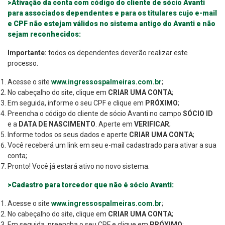
>Ativação da conta com código do cliente de sócio Avanti
para associados dependentes e para os titulares cujo e-mail
e CPF não estejam válidos no sistema antigo do Avanti e não
sejam reconhecidos:
Importante:
todos os dependentes deverão realizar este
processo.
Acesse o site
www.ingressospalmeiras.com.br
;
No cabeçalho do site, clique em
CRIAR UMA CONTA
;
Em seguida, informe o seu CPF e clique em
PRÓXIMO
;
Preencha o código do cliente de sócio Avanti no campo
SÓCIO ID
e a
DATA DE NASCIMENTO
. Aperte em
VERIFICAR
;
Informe todos os seus dados e aperte
CRIAR UMA CONTA
;
Você receberá um link em seu e-mail cadastrado para ativar a sua
conta;
Pronto! Você já estará ativo no novo sistema.
>Cadastro para torcedor que não é sócio Avanti:
Acesse o site
www.ingressospalmeiras.com.br
;
No cabeçalho do site, clique em
CRIAR UMA CONTA
;
Em seguida, preencha o seu CPF e clique em
PRÓXIMO
;