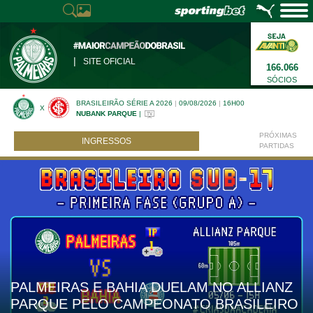
|
SITE OFICIAL
166.066
SÓCIOS
BRASILEIRÃO SÉRIE A 2026
|
09/08/2026
|
16H00
X
NUBANK PARQUE
|
PRÓXIMAS
INGRESSOS
PARTIDAS
PALMEIRAS E BAHIA DUELAM NO ALLIANZ
PARQUE PELO CAMPEONATO BRASILEIRO