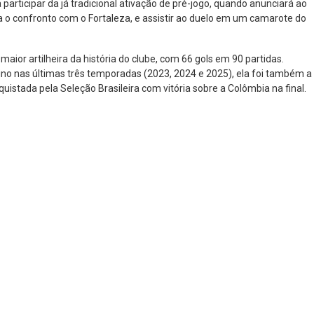
articipar da já tradicional ativação de pré-jogo, quando anunciará ao
a o confronto com o Fortaleza, e assistir ao duelo em um camarote do
aior artilheira da história do clube, com 66 gols em 90 partidas.
ino nas últimas três temporadas (2023, 2024 e 2025), ela foi também a
istada pela Seleção Brasileira com vitória sobre a Colômbia na final.