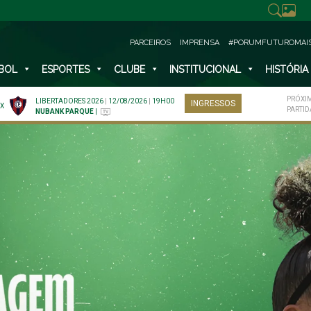
PARCEIROS
IMPRENSA
#PORUMFUTUROMAI
BOL
ESPORTES
CLUBE
INSTITUCIONAL
HISTÓRIA
PRÓXI
LIBERTADORES 2026
|
12/08/2026
|
19H00
INGRESSOS
X
PARTID
NUBANK PARQUE
|