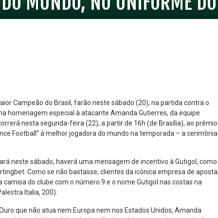
 DO MUNDO, NO UNIFORME DO
ior Campeão do Brasil, farão neste sábado (20), na partida contra o
uma homenagem especial à atacante Amanda Gutierres, da equipe
orrerá nesta segunda-feira (22), a partir de 16h (de Brasília), ao prêmio
NO ESPECIAL
PLANO PRATA SUPERIOR
rance Football” à melhor jogadora do mundo na temporada – a cerimônia
23
85
R$
,01
R$
,52
sará neste sábado, haverá uma mensagem de incentivo à Gutigol, como
rtingbet. Como se não bastasse, clientes da icônica empresa de aposta
a camisa do clube com o número 9 e o nome Gutigol nas costas na
estra Italia, 200).
 de Ouro que não atua nem Europa nem nos Estados Unidos, Amanda