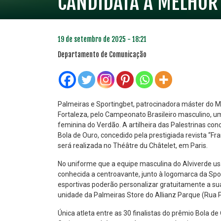
CANDIDATA A MELHOR
19 de setembro de 2025 - 18:21
Departamento de Comunicação
Palmeiras e Sportingbet, patrocinadora máster do Ma
Fortaleza, pelo Campeonato Brasileiro masculino, 
feminina do Verdão. A artilheira das Palestrinas conc
PLANO PRATA
PLA
Bola de Ouro, concedido pela prestigiada revista “F
46
R$
,04
será realizada no Théâtre du Châtelet, em Paris.
No uniforme que a equipe masculina do Alviverde u
conhecida a centroavante, junto à logomarca da Spo
esportivas poderão personalizar gratuitamente a su
unidade da Palmeiras Store do Allianz Parque (Rua Pal
Única atleta entre as 30 finalistas do prêmio Bola