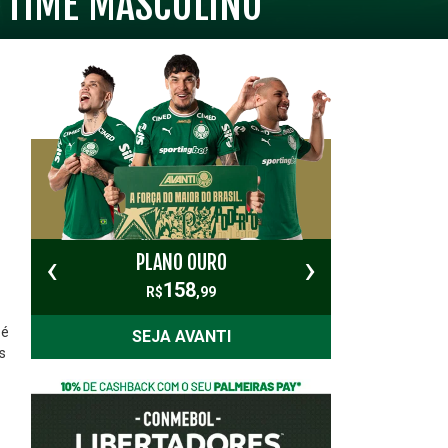
 TIME MASCULINO
‹
›
PLANO OURO
PL
158
R$
,99
 é
SEJA AVANTI
s