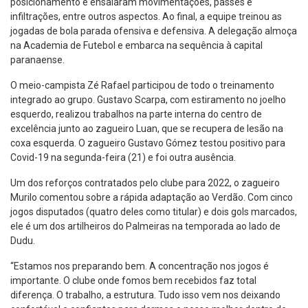
posicionamento e ensaiaram movimentações, passes e
infiltrações, entre outros aspectos. Ao final, a equipe treinou as
jogadas de bola parada ofensiva e defensiva. A delegação almoça
na Academia de Futebol e embarca na sequência à capital
paranaense.
O meio-campista Zé Rafael participou de todo o treinamento
integrado ao grupo. Gustavo Scarpa, com estiramento no joelho
esquerdo, realizou trabalhos na parte interna do centro de
excelência junto ao zagueiro Luan, que se recupera de lesão na
coxa esquerda. O zagueiro Gustavo Gómez testou positivo para
Covid-19 na segunda-feira (21) e foi outra ausência.
Um dos reforços contratados pelo clube para 2022, o zagueiro
Murilo comentou sobre a rápida adaptação ao Verdão. Com cinco
jogos disputados (quatro deles como titular) e dois gols marcados,
ele é um dos artilheiros do Palmeiras na temporada ao lado de
Dudu.
“Estamos nos preparando bem. A concentração nos jogos é
importante. O clube onde fomos bem recebidos faz total
diferença. O trabalho, a estrutura. Tudo isso vem nos deixando