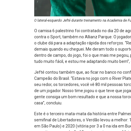
O lateral-esquerdo Jefté durante treinamento na Academia de F
O camisa 6 palestrino foi contratado no dia 20 de ag
contra o Sport, também no Allianz Parque. O jogado
o clube dá para a adaptação rápida dos reforços. “R
demais quando eu cheguei. Me deram todo o suporte 
dentro de campo, do jogo, foi o que mais me pegou,
tudo muito fácil, e estou me adaptando muito bem”, e
Jefté contou também que, ao ficar no banco no confr
Campeão do Brasil. “Estava no jogo com o River Plate
seu redor, os torcedores, você vê 80 mil pessoas t
de um jogador. Nosso time jogou o que teve que joga
gente consiga um bom resultado e que a nossa torci
casa”, concluiu.
Este é o terceiro mata-mata da história entre Palme
semifinal de Libertadores, o Verdão levou a melhor: 1
em São Paulo) e 2020 (vitória por 3 a 0 na ida em Bu