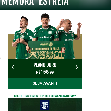
COMEMORA ‘ESTREIA’
a
‹
›
PLANO OURO
PL
158
R$
,99
SEJA AVANTI