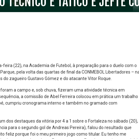
O TÉCNICO E TÁTICO E JEFTÉ 
feira (22), na Academia de Futebol, à preparação para o duelo com o
z Parque, pela volta das quartas de final da CONMEBOL Libertadores – n
ols do zagueiro Gustavo Gómez e do atacante Vitor Roque.
NO ESPECIAL
PLANO PRATA SUPERIOR
23
85
s foram a campo e, sob chuva, fizeram uma atividade técnica em
R$
,01
R$
,52
sequência, a comissão de Abel Ferreira colocou em prática um trabalho
 no pé, cumpriu cronograma interno e também no gramado com
m dos destaques da vitória por 4 a 1 sobre o Fortaleza no sábado (20),
ncia para o segundo gol de Andreas Pereira), falou do resultado que
to feliz porque foi o meu primeiro jogo como titular. Eu tenho me