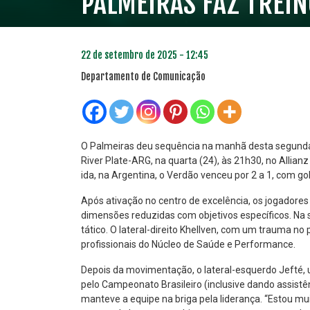
PALMEIRAS FAZ TREIN
22 de setembro de 2025 - 12:45
Departamento de Comunicação
O Palmeiras deu sequência na manhã desta segunda-
River Plate-ARG, na quarta (24), às 21h30, no Allian
ida, na Argentina, o Verdão venceu por 2 a 1, com g
PLANO PRATA
PLA
46
Após ativação no centro de excelência, os jogadore
R$
,04
dimensões reduzidas com objetivos específicos. Na 
tático. O lateral-direito Khellven, com um trauma
profissionais do Núcleo de Saúde e Performance.
Depois da movimentação, o lateral-esquerdo Jefté, u
pelo Campeonato Brasileiro (inclusive dando assistê
manteve a equipe na briga pela liderança. “Estou mui