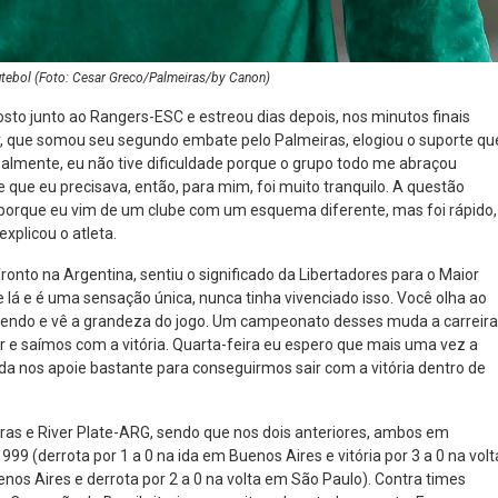
utebol (Foto: Cesar Greco/Palmeiras/by Canon)
osto junto ao Rangers-ESC e estreou dias depois, nos minutos finais
r, que somou seu segundo embate pelo Palmeiras, elogiou o suporte qu
ealmente, eu não tive dificuldade porque o grupo todo me abraçou
que eu precisava, então, para mim, foi muito tranquilo. A questão
 porque eu vim de um clube com um esquema diferente, mas foi rápido,
xplicou o atleta.
onto na Argentina, sentiu o significado da Libertadores para o Maior
 lá e é uma sensação única, nunca tinha vivenciado isso. Você olha ao
orcendo e vê a grandeza do jogo. Um campeonato desses muda a carreira
r e saímos com a vitória. Quarta-feira eu espero que mais uma vez a
da nos apoie bastante para conseguirmos sair com a vitória dentro de
iras e River Plate-ARG, sendo que nos dois anteriores, ambos em
999 (derrota por 1 a 0 na ida em Buenos Aires e vitória por 3 a 0 na volt
enos Aires e derrota por 2 a 0 na volta em São Paulo). Contra times