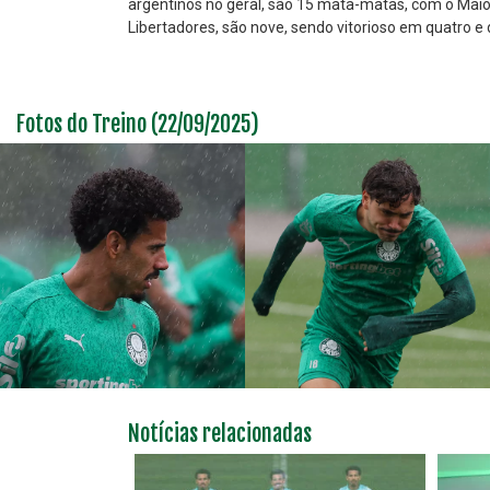
argentinos no geral, são 15 mata-matas, com o Maio
Libertadores, são nove, sendo vitorioso em quatro e
Fotos do Treino (22/09/2025)
Notícias relacionadas