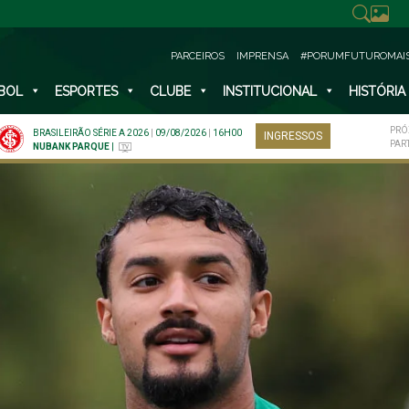
PARCEIROS
IMPRENSA
#PORUMFUTUROMAI
BOL
ESPORTES
CLUBE
INSTITUCIONAL
HISTÓRIA
PRÓ
BRASILEIRÃO SÉRIE A 2026
|
09/08/2026
|
16H00
INGRESSOS
PAR
NUBANK PARQUE
|