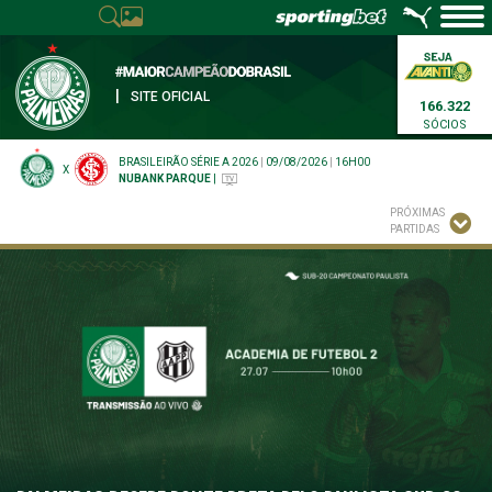
|
SITE OFICIAL
166.322
SÓCIOS
BRASILEIRÃO SÉRIE A 2026
|
09/08/2026
|
16H00
X
NUBANK PARQUE
|
PRÓXIMAS
PARTIDAS