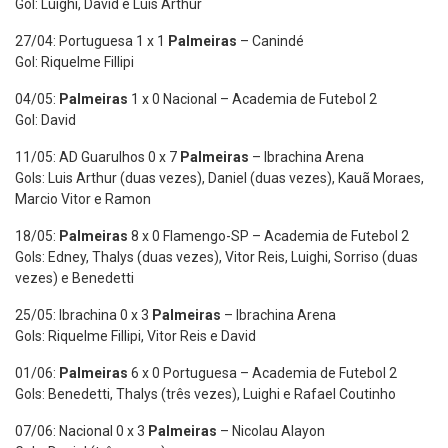
Gol: Luighi, David e Luis Arthur
27/04: Portuguesa 1 x 1
Palmeiras
– Canindé
Gol: Riquelme Fillipi
04/05:
Palmeiras
1 x 0 Nacional – Academia de Futebol 2
Gol: David
11/05: AD Guarulhos 0 x 7
Palmeiras
– Ibrachina Arena
Gols: Luis Arthur (duas vezes), Daniel (duas vezes), Kauã Moraes,
Marcio Vitor e Ramon
18/05:
Palmeiras
8 x 0 Flamengo-SP – Academia de Futebol 2
Gols: Edney, Thalys (duas vezes), Vitor Reis, Luighi, Sorriso (duas
vezes) e Benedetti
25/05: Ibrachina 0 x 3
Palmeiras
– Ibrachina Arena
Gols: Riquelme Fillipi, Vitor Reis e David
01/06:
Palmeiras
6 x 0 Portuguesa – Academia de Futebol 2
Gols: Benedetti, Thalys (três vezes), Luighi e Rafael Coutinho
07/06: Nacional 0 x 3
Palmeiras
– Nicolau Alayon