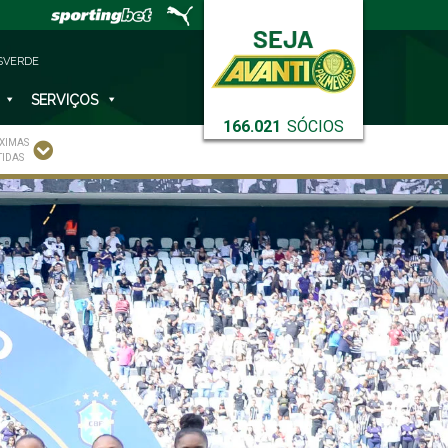
SVERDE
SERVIÇOS
166.021
SÓCIOS
XIMAS
TIDAS