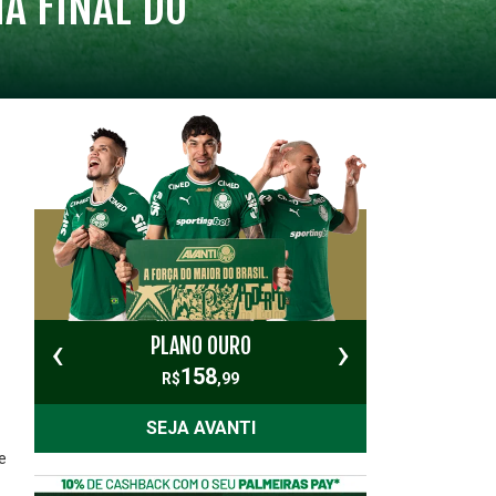
A FINAL DO
‹
›
PLANO OURO
PL
158
R$
,99
SEJA AVANTI
e