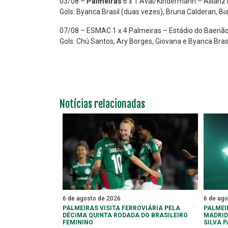
03/08 –
Palmeiras
6 x 1 Avaí/Kindermann – Allianz
Gols: Byanca Brasil (duas vezes), Bruna Calderan, Bi
07/08 – ESMAC 1 x 4 Palmeiras – Estádio do Baenã
Gols: Chú Santos, Ary Borges, Giovana e Byanca Bras
Notícias relacionadas
6 de agosto de 2026
6 de ag
PALMEIRAS VISITA FERROVIÁRIA PELA
PALMEI
DÉCIMA QUINTA RODADA DO BRASILEIRO
MADRID
FEMININO
SILVA 