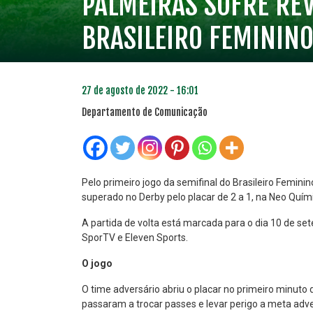
PALMEIRAS SOFRE REV
BRASILEIRO FEMININO
27 de agosto de 2022 - 16:01
Departamento de Comunicação
Pelo primeiro jogo da semifinal do Brasileiro Femini
superado no Derby pelo placar de 2 a 1, na Neo Quím
PLANO PRATA
PLA
A partida de volta está marcada para o dia 10 de set
46
SporTV e Eleven Sports.
R$
,04
O jogo
O time adversário abriu o placar no primeiro minuto
passaram a trocar passes e levar perigo a meta adve