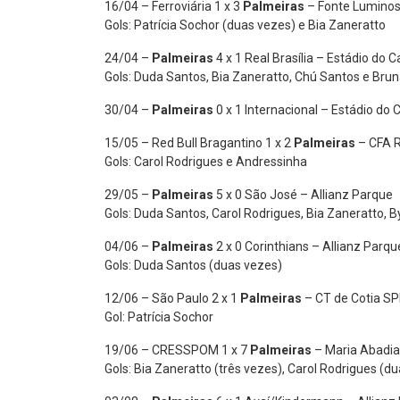
16/04 – Ferroviária 1 x 3
Palmeiras
– Fonte Lumino
Gols: Patrícia Sochor (duas vezes) e Bia Zaneratto
24/04 –
Palmeiras
4 x 1 Real Brasília – Estádio do 
Gols: Duda Santos, Bia Zaneratto, Chú Santos e Bru
30/04 –
Palmeiras
0 x 1 Internacional – Estádio do 
15/05 – Red Bull Bragantino 1 x 2
Palmeiras
– CFA R
Gols: Carol Rodrigues e Andressinha
29/05 –
Palmeiras
5 x 0 São José – Allianz Parque
Gols: Duda Santos, Carol Rodrigues, Bia Zaneratto, B
04/06 –
Palmeiras
2 x 0 Corinthians – Allianz Parqu
Gols: Duda Santos (duas vezes)
12/06 – São Paulo 2 x 1
Palmeiras
– CT de Cotia S
Gol: Patrícia Sochor
19/06 – CRESSPOM 1 x 7
Palmeiras
– Maria Abadia
Gols: Bia Zaneratto (três vezes), Carol Rodrigues (d