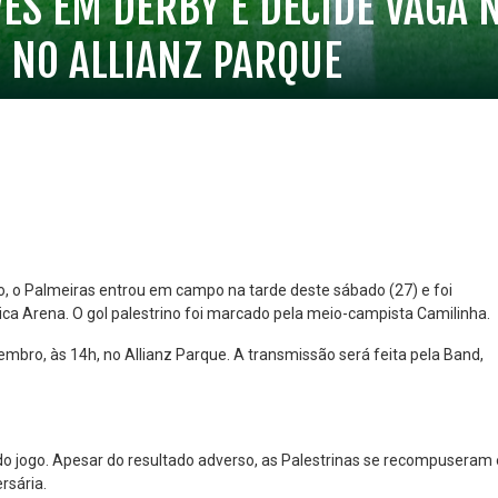
ÉS EM DERBY E DECIDE VAGA N
 NO ALLIANZ PARQUE
no, o Palmeiras entrou em campo na tarde deste sábado (27) e foi
ica Arena. O gol palestrino foi marcado pela meio-campista Camilinha.
NO ESPECIAL
PLANO PRATA SUPERIOR
embro, às 14h, no Allianz Parque. A transmissão será feita pela Band,
23
85
R$
,01
R$
,52
 do jogo. Apesar do resultado adverso, as Palestrinas se recompuseram 
rsária.