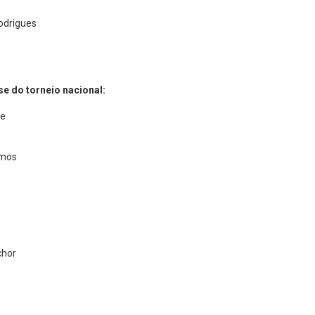
Rodrigues
se do torneio nacional:
ue
amos
chor