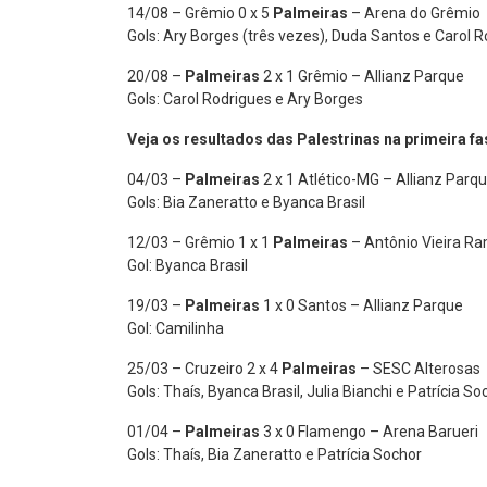
14/08 – Grêmio 0 x 5
Palmeiras
– Arena do Grêmio
Gols: Ary Borges (três vezes), Duda Santos e Carol 
20/08 –
Palmeiras
2 x 1 Grêmio – Allianz Parque
Gols: Carol Rodrigues e Ary Borges
Veja os resultados das Palestrinas na primeira fa
04/03 –
Palmeiras
2 x 1 Atlético-MG – Allianz Parq
Gols: Bia Zaneratto e Byanca Brasil
12/03 – Grêmio 1 x 1
Palmeiras
– Antônio Vieira R
Gol: Byanca Brasil
19/03 –
Palmeiras
1 x 0 Santos – Allianz Parque
Gol: Camilinha
25/03 – Cruzeiro 2 x 4
Palmeiras
– SESC Alterosas
Gols: Thaís, Byanca Brasil, Julia Bianchi e Patrícia So
01/04 –
Palmeiras
3 x 0 Flamengo – Arena Barueri
Gols: Thaís, Bia Zaneratto e Patrícia Sochor