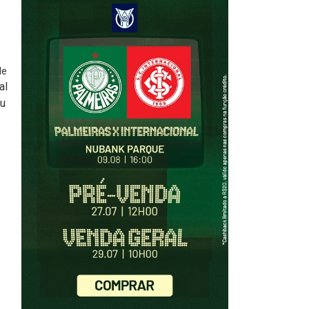
de
al
ou