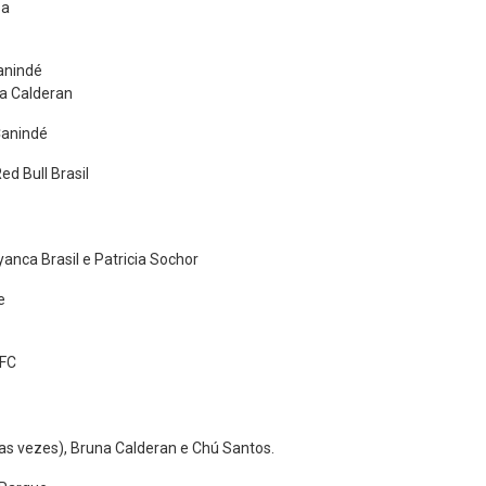
sa
Canindé
na Calderan
Canindé
ed Bull Brasil
yanca Brasil e Patricia Sochor
e
PFC
uas vezes), Bruna Calderan e Chú Santos.