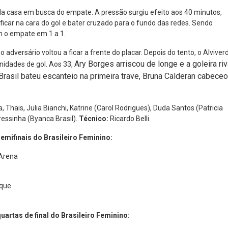
a casa em busca do empate. A pressão surgiu efeito aos 40 minutos,
icar na cara do gol e bater cruzado para o fundo das redes. Sendo
om o empate em 1 a 1.
adversário voltou a ficar a frente do placar. Depois do tento, o Alviver
Ary Borges arriscou de longe e a goleira riv
unidades de gol. Aos 33,
rasil bateu escanteio na primeira trave, Bruna Calderan cabece
, Thais, Julia Bianchi, Katrine (Carol Rodrigues), Duda Santos (Patricia
ressinha (Byanca Brasil).
Técnico:
Ricardo Belli.
emifinais do Brasileiro Feminino:
Arena
rque
artas de final do Brasileiro Feminino: