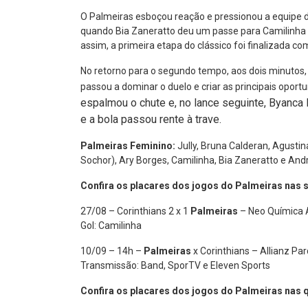
O Palmeiras esboçou reação e pressionou a equipe d
quando Bia Zaneratto deu um passe para Camilinha f
assim, a primeira etapa do clássico foi finalizada c
No retorno para o segundo tempo, aos dois minutos, o 
passou a dominar o duelo e criar as principais oport
espalmou o chute e, no lance seguinte,
Byanca B
e a bola passou rente à trave.
Palmeiras Feminino:
Jully, Bruna Calderan, Agustina
Sochor), Ary Borges, Camilinha, Bia Zaneratto e And
Confira os placares dos jogos do Palmeiras nas s
27/08 – Corinthians 2 x 1
Palmeiras
– Neo Química 
Gol: Camilinha
10/09 – 14h –
Palmeiras
x Corinthians – Allianz Pa
Transmissão: Band, SporTV e Eleven Sports
Confira os placares dos jogos do Palmeiras nas qu