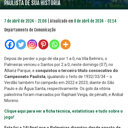
PAULISTA DE SUA HISTÓRIA
7 de abril de 2024 - 21:06
| Atualizado em
8 de abril de 2024 - 01:14
Departamento de Comunicação
Depois de perder o jogo de ida por 1 a 0, na Vila Belmiro, o
Palmeiras venceu o Santos por 2 a 0, neste domingo (07), no
Allianz Parque, e
conquistou o terceiro título consecutivo do
Campeonato Paulista
, igualando o feito de 1932/33/34 – o
Verdão também foi campeão em 2022 e 2023, diante do São
Paulo e do Água Santa, respectivamente. Os gols da vitória
palestrina foram marcados por Raphael Veiga, de pênalti, e Aníbal
Moreno.
Clique aqui para ver a ficha técnica, estatísticas e tudo sobre o
jogo!
Esta foi a 14ª final que o Palmeiras disputou desde agosto de