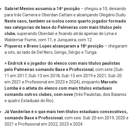
Gabriel Menino assumiu a 14ª posição
– chegou a 10, deixando
para trás Carnera e Oberdan Cattani e alcançando Olegário Dudu.
Neste caso, também se isolou como quarto jogador formado
nas categorias de base do Palmeiras com mais títulos pelo
clube
, superando Oberdan e ficando atrás apenas de Lima e
Waldemar Fiume, com 11, e Junqueira, com 12.
Piquerez e Breno Lopes alcançaram a 18ª posição
– chegaram
a oito, ao lado de Del Nero, Gengo, Sérgio e Tunga.
> Endrick é o jogador do elenco com mais títulos paulistas
pelo Palmeiras somando Base e Profissional
, com sete (Sub-
11 em 2017, Sub-13 em 2018, Sub-15 em 2019 e 2021, Sub-20
em 2021 e Profissional em 2023 e 2024), enquanto
Marcelo
Lomba é o atleta do elenco com mais títulos estaduais
somando outros clubes, com
nove
(três Paulistas, dois Baianos
e quatro Estaduais do Rio).
Já Vanderlan é o que mais tem títulos estaduais consecutivos,
somando Base e Profissional
, com seis: Sub-20 em 2019, 2020 e
2021 e Profissional em 2022, 2023 e 2024.