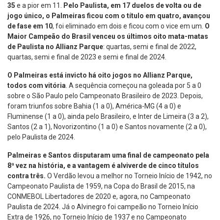
35
e a pior em 11.
Pelo Paulista, em 17 duelos de volta ou de
jogo único, o Palmeiras ficou com o título em quatro, avançou
de fase em 10
, foi eliminado em dois e ficou com o vice em um.
O
Maior Campeão do Brasil venceu os últimos oito mata-matas
de Paulista no Allianz Parque
: quartas, semi e final de 2022,
quartas, semi e final de 2023 e semi e final de 2024.
O Palmeiras está invicto há oito jogos no Allianz Parque,
todos com vitória
. A sequência começou na goleada por 5 a 0
sobre o São Paulo pelo Campeonato Brasileiro de 2023. Depois,
foram triunfos sobre Bahia (1 a 0), América-MG (4 a 0) e
Fluminense (1 a 0), ainda pelo Brasileiro, e Inter de Limeira (3 a 2),
Santos (2 a 1), Novorizontino (1 a 0) e Santos novamente (2 a 0),
pelo Paulista de 2024.
Palmeiras e Santos disputaram uma final de campeonato pela
8ª vez na história, e a vantagem é alviverde de cinco títulos
contra três.
O Verdão levou a melhor no Torneio Início de 1942, no
Campeonato Paulista de 1959, na Copa do Brasil de 2015, na
CONMEBOL Libertadores de 2020 e, agora, no Campeonato
Paulista de 2024. Já o Alvinegro foi campeão no Torneio Início
Extra de 1926, no Torneio Início de 1937 e no Campeonato