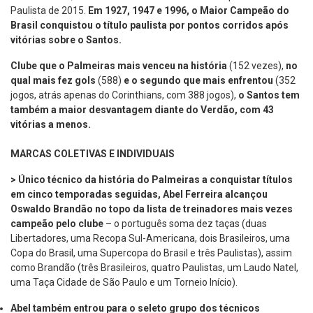
Paulista de 2015.
Em 1927, 1947 e 1996, o Maior Campeão do
Brasil conquistou o título paulista por pontos corridos após
vitórias sobre o Santos.
Clube que o Palmeiras mais venceu na história
(152 vezes),
no
qual
mais fez gols
(588)
e o segundo que mais enfrentou
(352
jogos, atrás apenas do Corinthians, com 388 jogos),
o Santos tem
também a maior desvantagem diante do Verdão, com 43
vitórias a menos.
MARCAS COLETIVAS E INDIVIDUAIS
> Único técnico da história do Palmeiras a conquistar títulos
em cinco temporadas seguidas, Abel Ferreira alcançou
Oswaldo Brandão no topo da lista de treinadores mais vezes
campeão pelo clube
– o português soma dez taças (duas
Libertadores, uma Recopa Sul-Americana, dois Brasileiros, uma
Copa do Brasil, uma Supercopa do Brasil e três Paulistas), assim
como Brandão (três Brasileiros, quatro Paulistas, um Laudo Natel,
uma Taça Cidade de São Paulo e um Torneio Início).
Abel também entrou para o seleto grupo dos técnicos