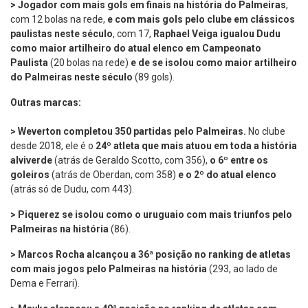
> Jogador com mais gols em finais na história do Palmeiras
,
com 12 bolas na rede,
e
com mais gols pelo clube em clássicos
paulistas neste século
, com 17,
Raphael Veiga igualou Dudu
como maior artilheiro do atual elenco em Campeonato
Paulista
(20 bolas na rede)
e de se isolou como maior artilheiro
do Palmeiras neste século
(89 gols).
Outras marcas:
> Weverton completou 350 partidas pelo Palmeiras.
No clube
desde 2018, ele é o
24º atleta que mais atuou em toda a história
alviverde
(atrás de Geraldo Scotto, com 356),
o 6º entre os
goleiros
(atrás de Oberdan, com 358)
e o 2º do atual elenco
(atrás só de Dudu, com 443).
> Piquerez se isolou como o uruguaio com mais triunfos pelo
Palmeiras na história
(86).
> Marcos Rocha alcançou a 36ª posição no ranking de atletas
com mais jogos pelo Palmeiras na história
(293, ao lado de
Dema e Ferrari).