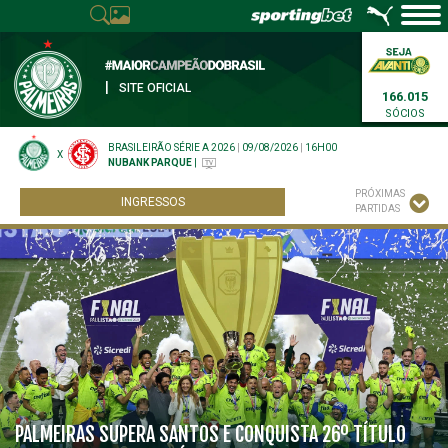
|
SITE OFICIAL
166.015
SÓCIOS
BRASILEIRÃO SÉRIE A 2026
|
09/08/2026
|
16H00
X
NUBANK PARQUE
|
PRÓXIMAS
INGRESSOS
PARTIDAS
PALMEIRAS SUPERA SANTOS E CONQUISTA 26º TÍTULO