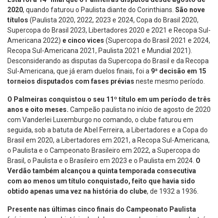
2020
, quando faturou o Paulista diante do Corinthians.
São nove
títulos
(Paulista 2020, 2022, 2023 e 2024, Copa do Brasil 2020,
Supercopa do Brasil 2023, Libertadores 2020 e 2021 e Recopa Sul-
Americana 2022)
e cinco vices
(Supercopa do Brasil 2021 e 2024,
Recopa Sul-Americana 2021, Paulista 2021 e Mundial 2021).
Desconsiderando as disputas da Supercopa do Brasil e da Recopa
Sul-Americana, que já eram duelos finais, foi a
9ª decisão em 15
torneios disputados com fases prévias
neste mesmo período.
O Palmeiras conquistou o seu 11º título em um período de três
anos e oito meses.
Campeão paulista no início de agosto de 2020
com Vanderlei Luxemburgo no comando, o clube faturou em
seguida, sob a batuta de Abel Ferreira, a Libertadores e a Copa do
Brasil em 2020, a Libertadores em 2021, a Recopa Sul-Americana,
o Paulista e o Campeonato Brasileiro em 2022, a Supercopa do
Brasil, o Paulista e o Brasileiro em 2023 e o Paulista em 2024.
O
Verdão também alcançou a quinta temporada consecutiva
com ao menos um título conquistado, feito que havia sido
obtido apenas uma vez na história do clube
, de 1932 a 1936.
Presente nas últimas cinco finais do Campeonato Paulista