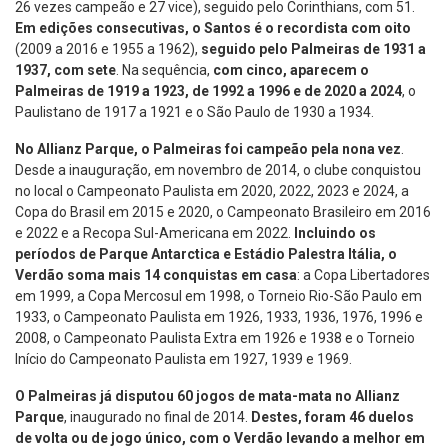
26 vezes campeão e 27 vice), seguido pelo Corinthians, com 51.
Em edições consecutivas, o Santos é o recordista com oito
(2009 a 2016 e 1955 a 1962),
seguido pelo Palmeiras de 1931 a
1937, com sete
. Na sequência,
com cinco, aparecem o
Palmeiras de 1919 a 1923, de 1992 a 1996 e de 2020 a 2024
, o
Paulistano de 1917 a 1921 e o São Paulo de 1930 a 1934.
No Allianz Parque, o Palmeiras foi campeão pela nona vez
.
Desde a inauguração, em novembro de 2014, o clube conquistou
no local o Campeonato Paulista em 2020, 2022, 2023 e 2024, a
Copa do Brasil em 2015 e 2020, o Campeonato Brasileiro em 2016
e 2022 e a Recopa Sul-Americana em 2022.
Incluindo os
períodos de Parque Antarctica e Estádio Palestra Itália, o
Verdão soma mais 14 conquistas em casa
: a Copa Libertadores
em 1999, a Copa Mercosul em 1998, o Torneio Rio-São Paulo em
1933, o Campeonato Paulista em 1926, 1933, 1936, 1976, 1996 e
2008, o Campeonato Paulista Extra em 1926 e 1938 e o Torneio
Início do Campeonato Paulista em 1927, 1939 e 1969.
O Palmeiras já disputou 60 jogos de mata-mata no Allianz
Parque
, inaugurado no final de 2014.
Destes, foram 46 duelos
de volta ou de jogo único, com o Verdão levando a melhor em