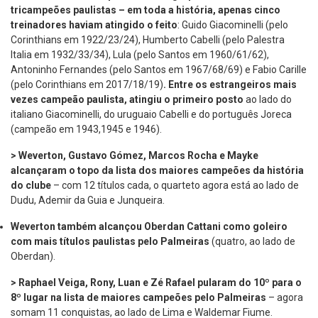
tricampeões paulistas – em toda a história, apenas cinco
treinadores haviam atingido o feito
: Guido Giacominelli (pelo
Corinthians em 1922/23/24), Humberto Cabelli (pelo Palestra
Italia em 1932/33/34), Lula (pelo Santos em 1960/61/62),
Antoninho Fernandes (pelo Santos em 1967/68/69) e Fabio Carille
(pelo Corinthians em 2017/18/19)
. Entre os estrangeiros mais
vezes campeão paulista, atingiu o primeiro posto
ao lado do
italiano Giacominelli, do uruguaio Cabelli e do português Joreca
(campeão em 1943,1945 e 1946).
> Weverton, Gustavo Gómez, Marcos Rocha e Mayke
alcançaram o topo da lista dos maiores campeões da história
do clube
– com 12 títulos cada, o quarteto agora está ao lado de
Dudu, Ademir da Guia e Junqueira.
Weverton também alcançou Oberdan Cattani como goleiro
com mais títulos paulistas pelo Palmeiras
(quatro, ao lado de
Oberdan).
> Raphael Veiga, Rony, Luan e Zé Rafael pularam do 10º para o
8º lugar na lista de maiores campeões pelo Palmeiras
– agora
somam 11 conquistas, ao lado de Lima e Waldemar Fiume.