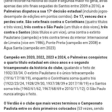
(série recorde na história do clube e segunda maior no geral, atrás
apenas das oito finais seguidas do Santos entre 2009 a 2016),
o
Palmeiras disputou a sua 17ª decisão estadual
(incluindo jogos-
desempate de edições em pontos corridos).
De 17,
venceu dez e
perdeu sete.
São sete finais contra o Corinthians
(quatro títulos
e três vices),
três contra o São Paulo
(um título e dois vices),
três
contra o Santos
(dois títulos e um vice), uma contra o extinto
Paulistano (campeão) e três contra times do interior: Internacional
de Limeira (vice em 1986), Ponte Preta (campeão em 2008) e
Água Santa (campeão em 2023).
Campeão em 2020, 2022, 2023 e 2024, o Palmeiras conquistou
o quarto título estadual em cinco anos e o segundo
tricampeonato da história do clube
, igualando o feito de
1932/33/34. O extinto Paulistano é o único tetracampeão
(1916/17/18/19), enquanto o Corinthians soma quatro tris
(1922/23/24, 1928/29/30, 1937/38/39 e 2017/18/19) e o Santos
soma três (1960/61/62, 1967/68/69 e 2010/11/12). O São Paulo
nunca atingiu o feito.
O Verdão é o clube que mais vezes terminou o Campeonato
Paulista entre os dois primeiros colocados
(53 vezes, sendo