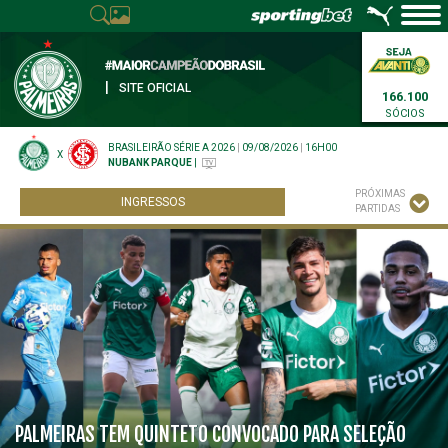
|
SITE OFICIAL
166.100
SÓCIOS
BRASILEIRÃO SÉRIE A 2026
|
09/08/2026
|
16H00
X
NUBANK PARQUE
|
PRÓXIMAS
INGRESSOS
PARTIDAS
PALMEIRAS TEM QUINTETO CONVOCADO PARA SELEÇÃO