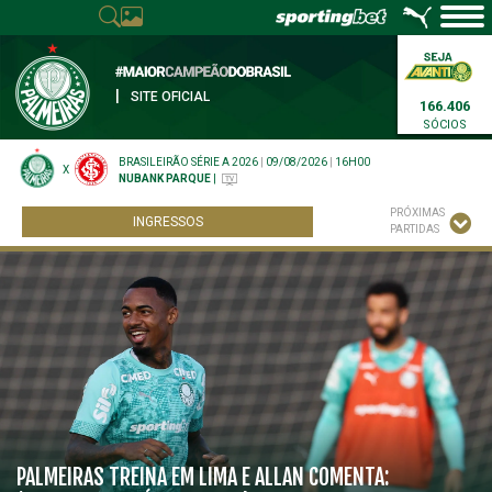
|
SITE OFICIAL
166.406
SÓCIOS
BRASILEIRÃO SÉRIE A 2026
|
09/08/2026
|
16H00
X
NUBANK PARQUE
|
PRÓXIMAS
INGRESSOS
PARTIDAS
PALMEIRAS TREINA EM LIMA E ALLAN COMENTA: