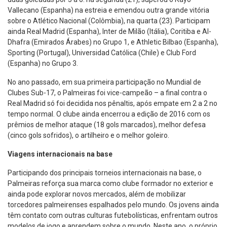
Vallecano (Espanha) na estreia e emendou outra grande vitória
sobre o Atlético Nacional (Colômbia), na quarta (23). Participam
ainda Real Madrid (Espanha), Inter de Milão (Itália), Coritiba e Al-
Dhafra (Emirados Árabes) no Grupo 1, e Athletic Bilbao (Espanha),
Sporting (Portugal), Universidad Católica (Chile) e Club Ford
(Espanha) no Grupo 3.
No ano passado, em sua primeira participação no Mundial de
Clubes Sub-17, o Palmeiras foi vice-campeão – a final contra o
Real Madrid só foi decidida nos pênaltis, após empate em 2 a 2 no
tempo normal. O clube ainda encerrou a edição de 2016 com os
prêmios de melhor ataque (18 gols marcados), melhor defesa
(cinco gols sofridos), o artilheiro e o melhor goleiro.
Viagens internacionais na base
Participando dos principais torneios internacionais na base, o
Palmeiras reforça sua marca como clube formador no exterior e
ainda pode explorar novos mercados, além de mobilizar
torcedores palmeirenses espalhados pelo mundo. Os jovens ainda
têm contato com outras culturas futebolísticas, enfrentam outros
modelos de jogo e aprendem sobre o mundo. Neste ano, o próprio