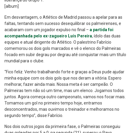
liderança do Grupo 1.
[album]
Em desvantagem, o Atlético de Madrid passou a apelar para as
faltas, tentando sem sucesso desequilibrar os palmeirenses, e
acabaram com um jogador expulso no final –
a partida foi
acompanhada pelo ex-zagueiro Luís Pereira
, ídolo das duas
equipes e atual dirigente do Atlético. O palestrino Fabrício
comemorou os dois gols marcados e vê o elenco do Palmeiras
focado em subir degrau por degrau até conquistar mais um título
mundial para o clube.
“Fico feliz. Venho trabalhando forte e graças a Deus pude ajudar
minha equipe com os dois gols que nos deram a vitória. Espero
melhorar, fazer ainda mais. Nossa meta é ser campeão. O
Palmeiras tem não só um time, mas um elenco. Jogamos todos
juntos. Agora começa outro campeonato, vamos nos focar mais.
Tomamos um gol no primeiro tempo hoje, entramos
desconcentrados, mas ouvimos o treinador e melhoramos no
segundo tempo”, disse Fabrício.
Nos dois outros jogos da primeira fase, o Palmeiras conseguiu
duas goleadas por 5 a 0: na segunda (21), superou o Rayo